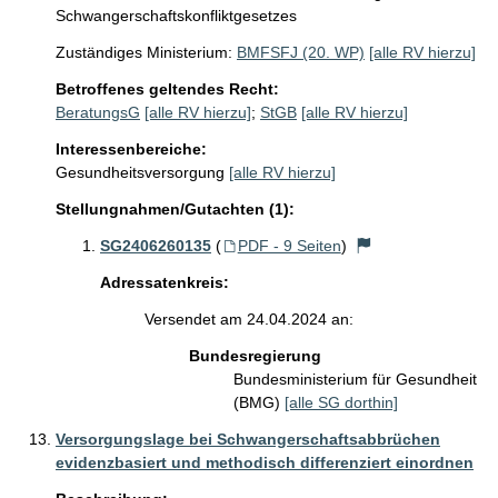
Schwangerschaftskonfliktgesetzes
Zuständiges Ministerium:
BMFSFJ (20. WP)
[alle RV hierzu]
Betroffenes geltendes Recht:
BeratungsG
[alle RV hierzu]
;
StGB
[alle RV hierzu]
Interessenbereiche:
Gesundheitsversorgung
[alle RV hierzu]
Stellungnahmen/Gutachten (1):
SG2406260135
(
PDF - 9 Seiten
)
Adressatenkreis:
Versendet am 24.04.2024 an:
Bundesregierung
Bundesministerium für Gesundheit
(BMG)
[alle SG dorthin]
Versorgungslage bei Schwangerschaftsabbrüchen
evidenzbasiert und methodisch differenziert einordnen