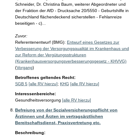
Schneider, Dr. Christina Baum, weiterer Abgeordneter und
der Fraktion der AfD - Drucksache 20/5550 - Geburtshilfe in
Deutschland flächendeckend sicherstellen - Fehlanreize
beseitigen - c)...
Zuvor:
Referentenentwurf (BMG):
Entwurf eines Gesetzes zur
Verbesserung der Versorgungsqualität im Krankenhaus und
zur Reform der Vergütungsstrukturen
(Krankenhausversorgungsverbesserungsgesetz - KHVVG)
(
Vorgang
)
Betroffenes geltendes Recht:
SGB 5
[alle RV hierzu]
;
KHG
[alle RV hierzu]
Interessenbereiche:
Gesundheitsversorgung
[alle RV hierzu]
Befreiung von der Sozialversicherungspflicht von
Ärztinnen und Ärzten im vertragsärztlichen
Bereitschaftsdienst, Praxisvertretung etc.
Beschreibung: