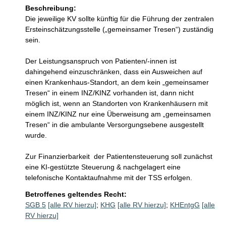
Beschreibung:
Die jeweilige KV sollte künftig für die Führung der zentralen 
Ersteinschätzungsstelle („gemeinsamer Tresen“) zuständig 
sein.

Der Leistungsanspruch von Patienten/-innen ist 
dahingehend einzuschränken, dass ein Ausweichen auf 
einen Krankenhaus-Standort, an dem kein „gemeinsamer 
Tresen“ in einem INZ/KINZ vorhanden ist, dann nicht 
möglich ist, wenn an Standorten von Krankenhäusern mit 
einem INZ/KINZ nur eine Überweisung am „gemeinsamen 
Tresen“ in die ambulante Versorgungsebene ausgestellt 
wurde.

Zur Finanzierbarkeit  der Patientensteuerung soll zunächst 
eine KI-gestützte Steuerung & nachgelagert eine 
telefonische Kontaktaufnahme mit der TSS erfolgen. 
Betroffenes geltendes Recht:
SGB 5
[alle RV hierzu]
;
KHG
[alle RV hierzu]
;
KHEntgG
[alle
RV hierzu]