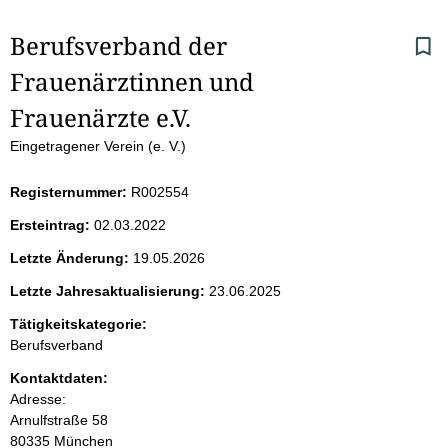
S
Berufsverband der 
Frauenärztinnen und 
e
Frauenärzte e.V. 
i
Eingetragener Verein (e. V.)
t
Registernummer:
R002554
e
Ersteintrag:
02.03.2022
n
Letzte Änderung:
19.05.2026
i
Letzte Jahresaktualisierung:
23.06.2025
Tätigkeitskategorie:
n
Berufsverband
h
Kontaktdaten:
Adresse:
a
Arnulfstraße
58
80335
München