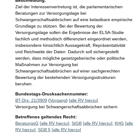
Beschreibung:
Ziel der Interessenvertretung ist, die parlamentarischen 
Beratungen zur Versorgungslage bei 
Schwangerschaftsabbrüchen auf eine belastbare empirische 
Grundlage zu stützen. Bei der Bewertung der 
Versorgungslage sollen die Ergebnisse der ELSA-Studie 
fachlich und methodisch differenziert eingeordnet werden, 
insbesondere hinsichtlich Aussagekraft, Repräsentativität 
und Reichweite der Daten. Dadurch soll sichergestellt 
werden, dass mögliche gesetzgeberische oder politische 
Maßnahmen zur Versorgung bei 
Schwangerschaftsabbrüchen auf einer sachgerechten 
Bewertung der bestehenden Versorgungsstrukturen 
beruhen.
Bundestags-Drucksachennummer:
BT-Drs. 21/3909
(
Vorgang
)
[alle RV hierzu]
Versorgung bei Schwangerschaftsabbrüchen sichern
Betroffenes geltendes Recht:
BeratungsG
[alle RV hierzu]
;
StGB
[alle RV hierzu]
;
KHG
[alle
RV hierzu]
;
SGB 5
[alle RV hierzu]