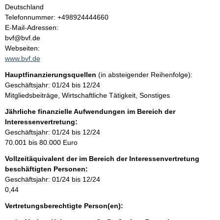
l
Deutschland
K
Telefonnummer: +498924444660
t
o
E-Mail-Adressen:
n
bvf@bvf.de
t
Webseiten:
a
www.bvf.de
k
Hauptfinanzierungsquellen
(in absteigender Reihenfolge):
t
Geschäftsjahr: 01/24 bis 12/24
i
Mitgliedsbeiträge, Wirtschaftliche Tätigkeit, Sonstiges
n
f
Jährliche finanzielle Aufwendungen im Bereich der
o
Interessenvertretung:
r
Geschäftsjahr: 01/24 bis 12/24
m
70.001 bis 80.000 Euro
a
Vollzeitäquivalent der im Bereich der Interessenvertretung
t
beschäftigten Personen:
i
Geschäftsjahr: 01/24 bis 12/24
o
0,44
n
e
Vertretungsberechtigte Person(en):
n