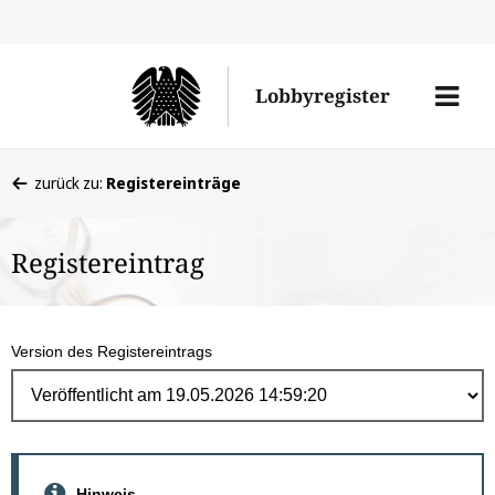
Direk
zum
Men
Lobbyregister
Inhal
öffne
Sie
zurück zu:
Registereinträge
befinden
sich
Registereintrag
hier:
Version des Registereintrags
Hinweis