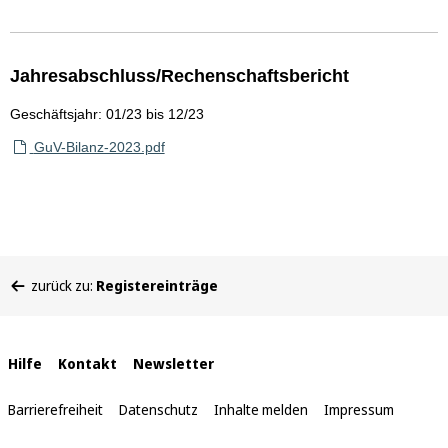
Jahresabschluss/Rechenschaftsbericht
Geschäftsjahr: 01/23 bis 12/23
GuV-Bilanz-2023.pdf
Sie
zurück zu:
Registereinträge
befinden
sich
hier:
Interne
Hilfe
Kontakt
Newsletter
Links
Barrierefreiheit
Datenschutz
Inhalte melden
Impressum