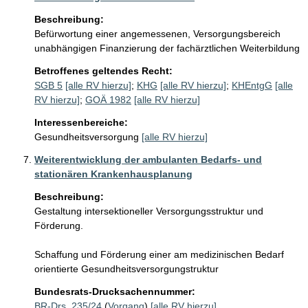
Beschreibung:
Befürwortung einer angemessenen, Versorgungsbereich 
unabhängigen Finanzierung der fachärztlichen Weiterbildung
Betroffenes geltendes Recht:
SGB 5
[alle RV hierzu]
;
KHG
[alle RV hierzu]
;
KHEntgG
[alle
RV hierzu]
;
GOÄ 1982
[alle RV hierzu]
Interessenbereiche:
Gesundheitsversorgung
[alle RV hierzu]
Weiterentwicklung der ambulanten Bedarfs- und
stationären Krankenhausplanung
Beschreibung:
Gestaltung intersektioneller Versorgungsstruktur und 
Förderung.

Schaffung und Förderung einer am medizinischen Bedarf 
orientierte Gesundheitsversorgungstruktur
Bundesrats-Drucksachennummer:
BR-Drs. 235/24
(
Vorgang
)
[alle RV hierzu]