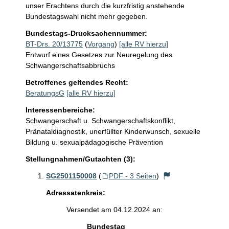
unser Erachtens durch die kurzfristig anstehende 
Bundestagswahl nicht mehr gegeben.
Bundestags-Drucksachennummer:
BT-Drs. 20/13775
(
Vorgang
)
[alle RV hierzu]
Entwurf eines Gesetzes zur Neuregelung des
Schwangerschaftsabbruchs
Betroffenes geltendes Recht:
BeratungsG
[alle RV hierzu]
Interessenbereiche:
Schwangerschaft u. Schwangerschaftskonflikt,
Pränataldiagnostik, unerfüllter Kinderwunsch, sexuelle
Bildung u. sexualpädagogische Prävention
Stellungnahmen/Gutachten (3):
SG2501150008
(
PDF - 3 Seiten
)
Adressatenkreis:
Versendet am 04.12.2024 an:
Bundestag