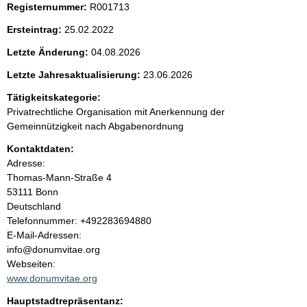
Registernummer:
R001713
e
Ersteintrag:
25.02.2022
n
Letzte Änderung:
04.08.2026
i
Letzte Jahresaktualisierung:
23.06.2026
Tätigkeitskategorie:
n
Privatrechtliche Organisation mit Anerkennung der
Gemeinnützigkeit nach Abgabenordnung
h
Kontaktdaten:
a
Adresse:
Thomas-Mann-Straße
4
l
53111
Bonn
Deutschland
t
K
Telefonnummer: +492283694880
o
E-Mail-Adressen:
n
info@donumvitae.org
t
Webseiten:
a
www.donumvitae.org
k
Hauptstadtrepräsentanz:
t