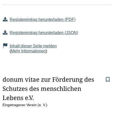
Registereintrag herunterladen (PDF)
Registereintrag herunterladen (JSON)
Inhalt dieser Seite melden
(
Mehr Informationen
)
S
donum vitae zur Förderung des 
Schutzes des menschlichen 
e
Lebens e.V.
i
Eingetragener Verein (e. V.)
t