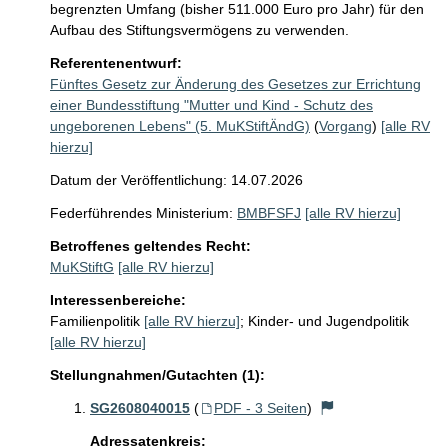
begrenzten Umfang (bisher 511.000 Euro pro Jahr) für den 
Aufbau des Stiftungsvermögens zu verwenden.
Referentenentwurf:
Fünftes Gesetz zur Änderung des Gesetzes zur Errichtung
einer Bundesstiftung "Mutter und Kind - Schutz des
ungeborenen Lebens" (5. MuKStiftÄndG)
(
Vorgang
)
[alle RV
hierzu]
Datum der Veröffentlichung: 14.07.2026
Federführendes Ministerium:
BMBFSFJ
[alle RV hierzu]
Betroffenes geltendes Recht:
MuKStiftG
[alle RV hierzu]
Interessenbereiche:
Familienpolitik
[alle RV hierzu]
;
Kinder- und Jugendpolitik
[alle RV hierzu]
Stellungnahmen/Gutachten (1):
SG2608040015
(
PDF - 3 Seiten
)
Adressatenkreis: