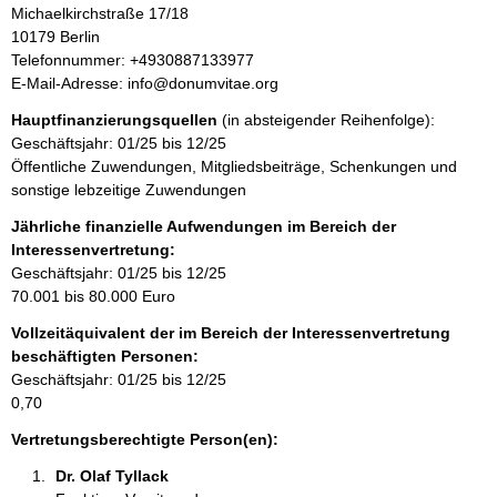
A
Michaelkirchstraße
17/18
i
d
10179
Berlin
n
r
K
Telefonnummer: +4930887133977
f
e
o
E-Mail-Adresse: info@donumvitae.org
o
s
n
r
Hauptfinanzierungsquellen
(in absteigender Reihenfolge):
s
t
m
Geschäftsjahr: 01/25 bis 12/25
e
a
a
Öffentliche Zuwendungen, Mitgliedsbeiträge, Schenkungen und
k
t
sonstige lebzeitige Zuwendungen
t
i
i
Jährliche finanzielle Aufwendungen im Bereich der
o
n
Interessenvertretung:
n
f
Geschäftsjahr: 01/25 bis 12/25
e
o
70.001 bis 80.000 Euro
n
r
:
Vollzeitäquivalent der im Bereich der Interessenvertretung
m
beschäftigten Personen:
a
Geschäftsjahr: 01/25 bis 12/25
t
0,70
i
o
Vertretungsberechtigte Person(en):
n
Dr. Olaf Tyllack 
e