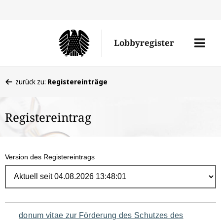
Direk
zum
Men
Lobbyregister
Inhal
öffne
Sie
zurück zu:
Registereinträge
befinden
sich
Registereintrag
hier:
Version des Registereintrags
Navigation
donum vitae zur Förderung des Schutzes des