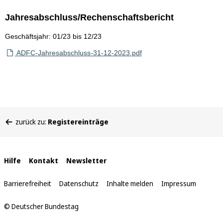
Jahresabschluss/Rechenschaftsbericht
Geschäftsjahr: 01/23 bis 12/23
ADFC-Jahresabschluss-31-12-2023.pdf
Sie
zurück zu:
Registereinträge
befinden
sich
hier:
Interne
Hilfe
Kontakt
Newsletter
Links
Barrierefreiheit
Datenschutz
Inhalte melden
Impressum
© Deutscher Bundestag