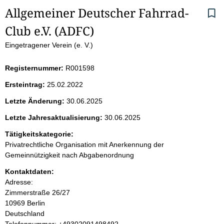
S
Allgemeiner Deutscher Fahrrad-
Club e.V. (ADFC)
e
Eingetragener Verein (e. V.)
i
Registernummer:
R001598
t
Ersteintrag:
25.02.2022
e
Letzte Änderung:
30.06.2025
n
Letzte Jahresaktualisierung:
30.06.2025
i
Tätigkeitskategorie:
Privatrechtliche Organisation mit Anerkennung der
n
Gemeinnützigkeit nach Abgabenordnung
Kontaktdaten:
h
Adresse:
Zimmerstraße
26/27
a
10969
Berlin
Deutschland
l
K