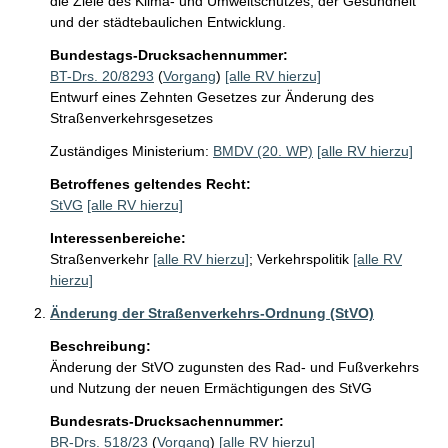
die Ziele des Klima- und Umweltschutzes, der Gesundheit 
und der städtebaulichen Entwicklung.
Bundestags-Drucksachennummer:
BT-Drs. 20/8293
(
Vorgang
)
[alle RV hierzu]
Entwurf eines Zehnten Gesetzes zur Änderung des
Straßenverkehrsgesetzes
Zuständiges Ministerium:
BMDV (20. WP)
[alle RV hierzu]
Betroffenes geltendes Recht:
StVG
[alle RV hierzu]
Interessenbereiche:
Straßenverkehr
[alle RV hierzu]
;
Verkehrspolitik
[alle RV
hierzu]
Änderung der Straßenverkehrs-Ordnung (StVO)
Beschreibung:
Änderung der StVO zugunsten des Rad- und Fußverkehrs 
und Nutzung der neuen Ermächtigungen des StVG
Bundesrats-Drucksachennummer:
BR-Drs. 518/23
(
Vorgang
)
[alle RV hierzu]