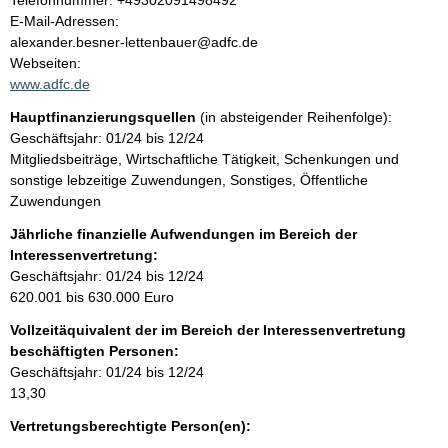
Telefonnummer: +49302091498492
o
E-Mail-Adressen:
t
n
alexander.besner-lettenbauer@adfc.de
t
Webseiten:
a
www.adfc.de
k
Hauptfinanzierungsquellen
(in absteigender Reihenfolge):
t
Geschäftsjahr: 01/24 bis 12/24
i
Mitgliedsbeiträge, Wirtschaftliche Tätigkeit, Schenkungen und
n
sonstige lebzeitige Zuwendungen, Sonstiges, Öffentliche
f
Zuwendungen
o
r
Jährliche finanzielle Aufwendungen im Bereich der
m
Interessenvertretung:
a
Geschäftsjahr: 01/24 bis 12/24
t
620.001 bis 630.000 Euro
i
Vollzeitäquivalent der im Bereich der Interessenvertretung
o
beschäftigten Personen:
n
Geschäftsjahr: 01/24 bis 12/24
e
13,30
n
:
Vertretungsberechtigte Person(en):