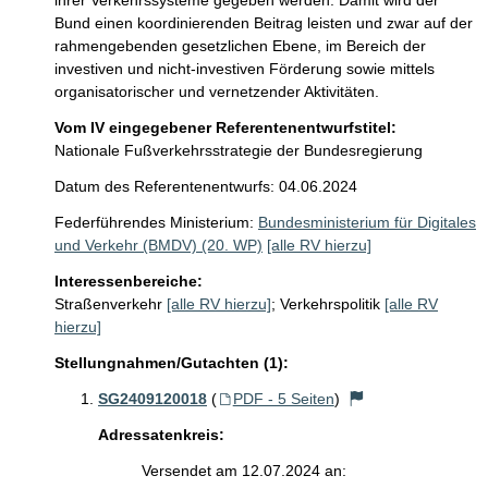
ihrer Verkehrssysteme gegeben werden. Damit wird der 
Bund einen koordinierenden Beitrag leisten und zwar auf der 
rahmengebenden gesetzlichen Ebene, im Bereich der 
investiven und nicht-investiven Förderung sowie mittels 
Vom IV eingegebener Referentenentwurfstitel:
Nationale Fußverkehrsstrategie der Bundesregierung
Datum des Referentenentwurfs: 04.06.2024
Federführendes Ministerium:
Bundesministerium für Digitales
und Verkehr (BMDV) (20. WP)
[alle RV hierzu]
Interessenbereiche:
Straßenverkehr
[alle RV hierzu]
;
Verkehrspolitik
[alle RV
hierzu]
Stellungnahmen/Gutachten (1):
SG2409120018
(
PDF - 5 Seiten
)
Adressatenkreis:
Versendet am 12.07.2024 an: