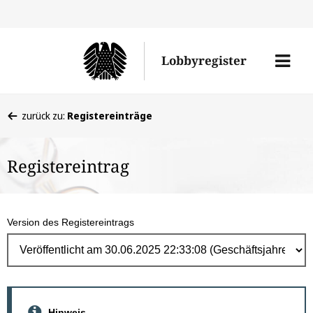
Direk
zum
Men
Lobbyregister
Inhal
öffne
Sie
zurück zu:
Registereinträge
befinden
sich
Registereintrag
hier:
Version des Registereintrags
Hinweis