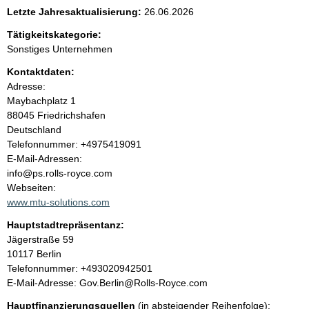
e
Letzte Jahresaktualisierung:
26.06.2026
n
Tätigkeitskategorie:
Sonstiges Unternehmen
i
Kontaktdaten:
Adresse:
n
Maybachplatz
1
88045
Friedrichshafen
h
Deutschland
K
Telefonnummer: +4975419091
a
o
E-Mail-Adressen:
n
info@ps.rolls-royce.com
l
t
Webseiten:
a
www.mtu-solutions.com
t
k
Hauptstadtrepräsentanz:
t
A
Jägerstraße
59
i
d
10117
Berlin
n
r
K
Telefonnummer: +493020942501
f
e
o
E-Mail-Adresse: Gov.Berlin@Rolls-Royce.com
o
s
n
r
Hauptfinanzierungsquellen
(in absteigender Reihenfolge):