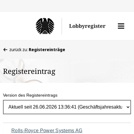
Direk
zum
Men
Lobbyregister
Inhal
öffne
Sie
zurück zu:
Registereinträge
befinden
sich
Registereintrag
hier:
Version des Registereintrags
Navigation
Rolls-Royce Power Systems AG