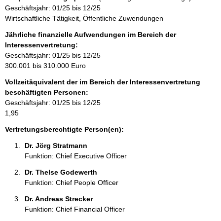
s
t
m
Geschäftsjahr: 01/25 bis 12/25
e
a
a
Wirtschaftliche Tätigkeit, Öffentliche Zuwendungen
k
t
t
Jährliche finanzielle Aufwendungen im Bereich der
i
i
Interessenvertretung:
o
n
Geschäftsjahr: 01/25 bis 12/25
n
f
300.001 bis 310.000 Euro
e
o
n
Vollzeitäquivalent der im Bereich der Interessenvertretung
r
:
beschäftigten Personen:
m
Geschäftsjahr: 01/25 bis 12/25
a
1,95
t
i
Vertretungsberechtigte Person(en):
o
Dr. Jörg Stratmann 
n
Funktion: Chief Executive Officer
e
n
Dr. Thelse Godewerth 
:
Funktion: Chief People Officer
Dr. Andreas Strecker 
Funktion: Chief Financial Officer