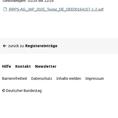
Geschäftsjahr: 01/25 bis 12/25
RRPS-AG_JAP_2025_Testat_DE_DEE00164157-1-2.pdf
Sie
zurück zu:
Registereinträge
befinden
sich
hier:
Interne
Hilfe
Kontakt
Newsletter
Links
Barrierefreiheit
Datenschutz
Inhalte melden
Impressum
© Deutscher Bundestag