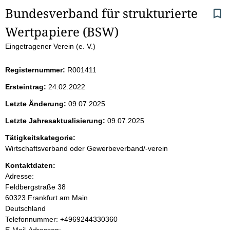
S
Bundesverband für strukturierte 
Wertpapiere (BSW)
e
Eingetragener Verein (e. V.)
i
Registernummer:
R001411
t
Ersteintrag:
24.02.2022
e
Letzte Änderung:
09.07.2025
n
Letzte Jahresaktualisierung:
09.07.2025
i
Tätigkeitskategorie:
Wirtschaftsverband oder Gewerbeverband/-verein
n
Kontaktdaten:
Adresse:
h
Feldbergstraße
38
60323
Frankfurt am Main
a
Deutschland
K
Telefonnummer: +4969244330360
l
o