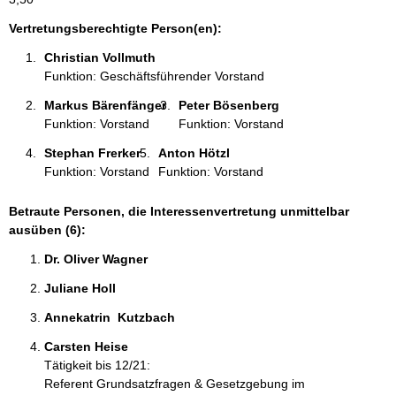
t
i
Vertretungsberechtigte Person(en):
o
Christian Vollmuth 
n
Funktion: Geschäftsführender Vorstand
e
n
Markus Bärenfänger 
Peter Bösenberg 
:
Funktion: Vorstand
Funktion: Vorstand
Stephan Frerker 
Anton Hötzl 
Funktion: Vorstand
Funktion: Vorstand
Betraute Personen, die Interessenvertretung unmittelbar
ausüben (6):
Dr. Oliver Wagner 
Juliane Holl 
Annekatrin  Kutzbach 
Carsten Heise 
Tätigkeit bis 12/21:
Referent Grundsatzfragen & Gesetzgebung im