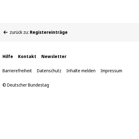
Sie
zurück zu:
Registereinträge
befinden
sich
hier:
Interne
Hilfe
Kontakt
Newsletter
Links
Barrierefreiheit
Datenschutz
Inhalte melden
Impressum
© Deutscher Bundestag