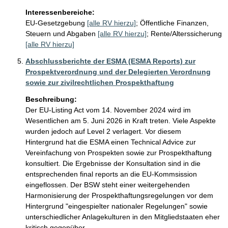
Interessenbereiche:
EU-Gesetzgebung
[alle RV hierzu]
;
Öffentliche Finanzen,
Steuern und Abgaben
[alle RV hierzu]
;
Rente/Alterssicherung
[alle RV hierzu]
Abschlussberichte der ESMA (ESMA Reports) zur
Prospektverordnung und der Delegierten Verordnung
sowie zur zivilrechtlichen Prospekthaftung
Beschreibung:
Der EU-Listing Act vom 14. November 2024 wird im 
Wesentlichen am 5. Juni 2026 in Kraft treten. Viele Aspekte 
wurden jedoch auf Level 2 verlagert. Vor diesem 
Hintergrund hat die ESMA einen Technical Advice zur 
Vereinfachung von Prospekten sowie zur Prospekthaftung 
konsultiert. Die Ergebnisse der Konsultation sind in die 
entsprechenden final reports an die EU-Kommsission 
eingeflossen. Der BSW steht einer weitergehenden 
Harmonisierung der Prospekthaftungsregelungen vor dem 
Hintergrund "eingespielter nationaler Regelungen" sowie 
unterschiedlicher Anlagekulturen in den Mitgliedstaaten eher 
kritisch gegenüber.