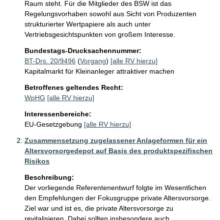
Raum steht. Für die Mitglieder des BSW ist das 
Regelungsvorhaben sowohl aus Sicht von Produzenten 
strukturierter Wertpapiere als auch unter 
Vertriebsgesichtspunkten von großem Interesse. 
Bundestags-Drucksachennummer:
BT-Drs. 20/9496
(
Vorgang
)
[alle RV hierzu]
Kapitalmarkt für Kleinanleger attraktiver machen
Betroffenes geltendes Recht:
WpHG
[alle RV hierzu]
Interessenbereiche:
EU-Gesetzgebung
[alle RV hierzu]
Zusammensetzung zugelassener Anlageformen für ein
Altersvorsorgedepot auf Basis des produktspezifischen
Risikos
Beschreibung:
Der vorliegende Referentenentwurf folgte im Wesentlichen 
den Empfehlungen der Fokusgruppe private Altersvorsorge. 
Ziel war und ist es, die private Altersvorsorge zu 
revitalisieren. Dabei sollten insbesondere auch 