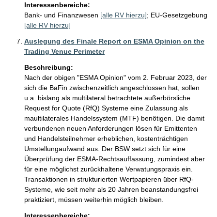
Interessenbereiche:
Bank- und Finanzwesen
[alle RV hierzu]
;
EU-Gesetzgebung
[alle RV hierzu]
Auslegung des Finale Report on ESMA Opinion on the
Trading Venue Perimeter
Beschreibung:
Nach der obigen "ESMA Opinion" vom 2. Februar 2023, der 
sich die BaFin zwischenzeitlich angeschlossen hat, sollen 
u.a. bislang als multilateral betrachtete außerbörsliche 
Request for Quote (RfQ) Systeme eine Zulassung als 
maultilaterales Handelssystem (MTF) benötigen. Die damit 
verbundenen neuen Anforderungen lösen für Emittenten 
und Handelsteilnehmer erheblichen, kostenträchtigen 
Umstellungaufwand aus. Der BSW setzt sich für eine 
Überprüfung der ESMA-Rechtsauffassung, zumindest aber 
für eine möglichst zurückhaltene Verwatungspraxis ein. 
Transaktionen in strukturierten Wertpapieren über RfQ-
Systeme, wie seit mehr als 20 Jahren beanstandungsfrei 
praktiziert, müssen weiterhin möglich bleiben.
Interessenbereiche: