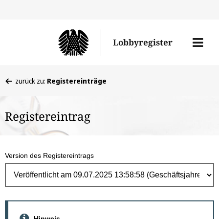
Direk
zum
Men
Lobbyregister
Inhal
öffne
Sie
zurück zu:
Registereinträge
befinden
sich
Registereintrag
hier:
Version des Registereintrags
Hinweis