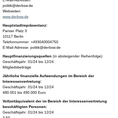
E-Mail-Adressen:
n
politik@derbsw.de
t
t
Webseiten:
a
www.derbsw.de
k
Hauptstadtrepräsentanz:
t
A
Pariser Platz
3
i
d
10117
Berlin
n
r
K
Telefonnummer: +493040004750
f
e
o
E-Mail-Adresse: politik@derbsw.de
o
s
n
r
Hauptfinanzierungsquellen
(in absteigender Reihenfolge):
s
t
m
Geschäftsjahr: 01/24 bis 12/24
e
a
a
Mitgliedsbeiträge
k
t
t
Jährliche finanzielle Aufwendungen im Bereich der
i
i
Interessenvertretung:
o
n
Geschäftsjahr: 01/24 bis 12/24
n
f
480.001 bis 490.000 Euro
e
o
n
Vollzeitäquivalent der im Bereich der Interessenvertretung
r
:
beschäftigten Personen:
m
Geschäftsjahr: 01/24 bis 12/24
a
3,50