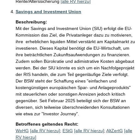
Rente/Alterssicherung
[alle RV hierzu]
Savings and Investment Union
Beschreibung:
Mit der Savings and Investment Union (SIU) erfolgt die EU-
Kommission das Ziel, die Privatanleger dazu zu motivieren, 
ihre  erheblichen liquiden Mittel verstärkt am Kapitalmarkt zu 
investieren. Dieses Kapital benötigt die EU-Wirtschaft, um 
ihre beträchtlichen Zukunftsaufwendungen zu finanzieren. 
Zudem sollen Bürokratie und adimistrative Kosten abgebaut 
werden. Bei der SIU könnte es sich um ein Nachfolgeprojekt 
der RIS handeln, die zum Teil gegenläufige Ziele verfolgt. 
Der BSW steht der Schaffung eines "einfachen und 
kostengünstigen europäischen Spar- und Anlageprodukts" 
mit steuerlichen oder sonstigen Anreizen jedoch kritisch 
gegenüber. Seit Februar 2025 beteiligt sich der BSW an 
diversen, sich teilweise überschneidenden Konsultationen 
wie etwa zur "Investor Journey".
Betroffenes geltendes Recht:
WpHG
[alle RV hierzu]
;
EStG
[alle RV hierzu]
;
AltZertG
[alle
RV hierzu]