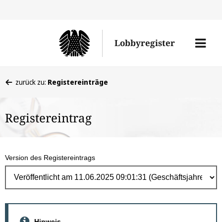
Direk
zum
Men
Lobbyregister
Inhal
öffne
Sie
zurück zu:
Registereinträge
befinden
sich
Registereintrag
hier:
Version des Registereintrags
Hinweis