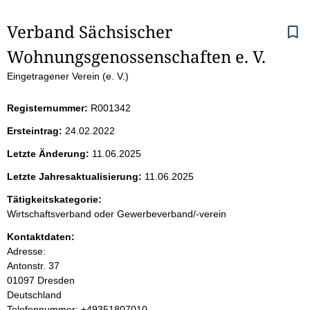
S
Verband Sächsischer 
Wohnungsgenossenschaften e. V.
e
Eingetragener Verein (e. V.)
i
Registernummer:
R001342
t
Ersteintrag:
24.02.2022
e
Letzte Änderung:
11.06.2025
n
Letzte Jahresaktualisierung:
11.06.2025
i
Tätigkeitskategorie:
Wirtschaftsverband oder Gewerbeverband/-verein
n
Kontaktdaten:
Adresse:
h
Antonstr.
37
01097
Dresden
a
Deutschland
K
Telefonnummer: +49351807010