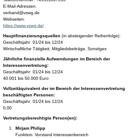
l
o
E-Mail-Adressen:
n
verband@vswg.de
t
t
Webseiten:
a
https://www.vswg.de/
k
Hauptfinanzierungsquellen
(in absteigender Reihenfolge):
t
Geschäftsjahr: 01/24 bis 12/24
i
Wirtschaftliche Tätigkeit, Mitgliedsbeiträge, Sonstiges
n
f
Jährliche finanzielle Aufwendungen im Bereich der
o
Interessenvertretung:
r
Geschäftsjahr: 01/24 bis 12/24
m
40.001 bis 50.000 Euro
a
Vollzeitäquivalent der im Bereich der Interessenvertretung
t
beschäftigten Personen:
i
Geschäftsjahr: 01/24 bis 12/24
o
0,00
n
e
Vertretungsberechtigte Person(en):
n
Mirjam Philipp  
:
Funktion: Vorstand Interessenbereich