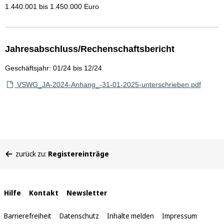
1.440.001 bis 1.450.000 Euro
Jahresabschluss/Rechenschaftsbericht
Geschäftsjahr: 01/24 bis 12/24
VSWG_JA-2024-Anhang_-31-01-2025-unterschrieben.pdf
Sie
zurück zu:
Registereinträge
befinden
sich
hier:
Interne
Hilfe
Kontakt
Newsletter
Links
Barrierefreiheit
Datenschutz
Inhalte melden
Impressum