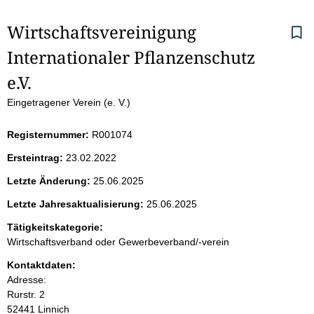
S
Wirtschaftsvereinigung 
Internationaler Pflanzenschutz 
e
e.V.
i
Eingetragener Verein (e. V.)
t
Registernummer:
R001074
e
Ersteintrag:
23.02.2022
n
Letzte Änderung:
25.06.2025
i
Letzte Jahresaktualisierung:
25.06.2025
Tätigkeitskategorie:
n
Wirtschaftsverband oder Gewerbeverband/-verein
h
Kontaktdaten:
Adresse:
a
Rurstr.
2
52441
Linnich