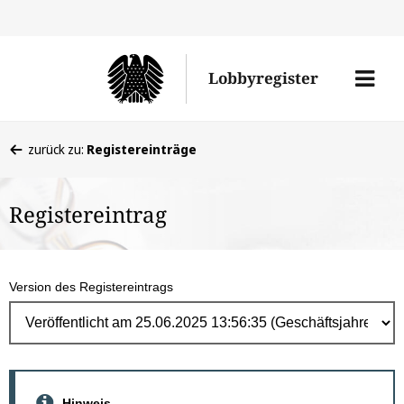
Direk
zum
Men
Lobbyregister
Inhal
öffne
Sie
zurück zu:
Registereinträge
befinden
sich
Registereintrag
hier:
Version des Registereintrags
Hinweis