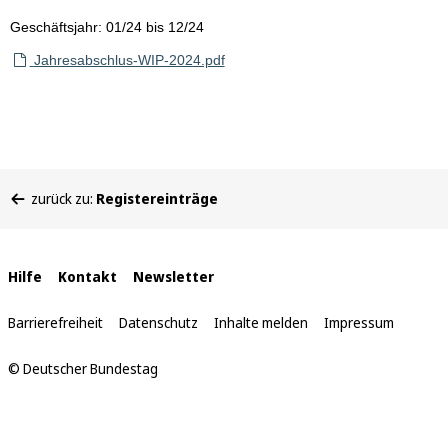
Geschäftsjahr: 01/24 bis 12/24
Jahresabschlus-WIP-2024.pdf
Sie
zurück zu:
Registereinträge
befinden
sich
hier:
Interne
Hilfe
Kontakt
Newsletter
Links
Barrierefreiheit
Datenschutz
Inhalte melden
Impressum
© Deutscher Bundestag