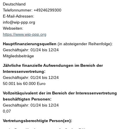
l
Deutschland
K
Telefonnummer: +49246299300
t
o
E-Mail-Adressen:
n
info@wip-ppp.org
t
Webseiten:
a
https://www.wip-ppp.org
k
Hauptfinanzierungsquellen
(in absteigender Reihenfolge):
t
Geschäftsjahr: 01/24 bis 12/24
i
Mitgliedsbeiträge
n
f
Jährliche finanzielle Aufwendungen im Bereich der
o
Interessenvertretung:
r
Geschäftsjahr: 01/24 bis 12/24
m
50.001 bis 60.000 Euro
a
Vollzeitäquivalent der im Bereich der Interessenvertretung
t
beschäftigten Personen:
i
Geschäftsjahr: 01/24 bis 12/24
o
0,07
n
e
Vertretungsberechtigte Person(en):
n