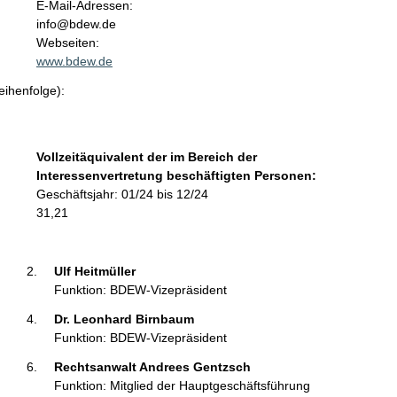
o
E-Mail-Adressen:
n
info@bdew.de
t
Webseiten:
a
www.bdew.de
k
eihenfolge):
t
i
n
f
Vollzeitäquivalent der im Bereich der
o
Interessenvertretung beschäftigten Personen:
r
Geschäftsjahr: 01/24 bis 12/24
m
31,21
a
t
i
Ulf Heitmüller 
o
Funktion: BDEW-Vizepräsident
n
Dr. Leonhard Birnbaum 
e
Funktion: BDEW-Vizepräsident
n
:
Rechtsanwalt Andrees Gentzsch 
Funktion: Mitglied der Hauptgeschäftsführung