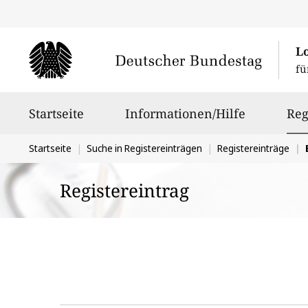
L
fü
Hauptnavigation
Startseite
Informationen/Hilfe
Reg
Sie
Startseite
Suche in Registereinträgen
Registereinträge
befinden
Registereintrag
sich
hier: