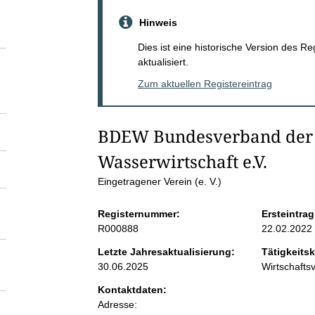
S
Hinweis
e
Dies ist eine historische Version des R
aktualisiert.
i
Zum aktuellen Registereintrag
t
BDEW Bundesverband der 
e
Wasserwirtschaft e.V. 
n
Eingetragener Verein (e. V.)
Registernummer:
Ersteintrag
i
R000888
22.02.2022
n
Letzte Jahresaktualisierung:
Tätigkeitsk
30.06.2025
Wirtschaft
h
Kontaktdaten:
Adresse: