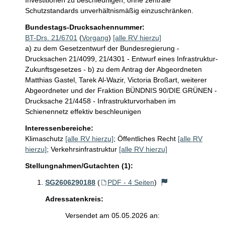
Investitionen zu beschleunigen, ohne zentrale 
Schutzstandards unverhältnismäßig einzuschränken.
Bundestags-Drucksachennummer:
BT-Drs. 21/6701
(
Vorgang
)
[alle RV hierzu]
a) zu dem Gesetzentwurf der Bundesregierung -
Drucksachen 21/4099, 21/4301 - Entwurf eines Infrastruktur-
Zukunftsgesetzes - b) zu dem Antrag der Abgeordneten
Matthias Gastel, Tarek Al-Wazir, Victoria Broßart, weiterer
Abgeordneter und der Fraktion BÜNDNIS 90/DIE GRÜNEN -
Drucksache 21/4458 - Infrastrukturvorhaben im
Schienennetz effektiv beschleunigen
Interessenbereiche:
Klimaschutz
[alle RV hierzu]
;
Öffentliches Recht
[alle RV
hierzu]
;
Verkehrsinfrastruktur
[alle RV hierzu]
Stellungnahmen/Gutachten (1):
SG2606290188
(
PDF - 4 Seiten
)
Adressatenkreis:
Versendet am 05.05.2026 an: