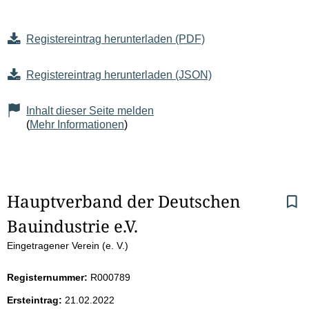
Registereintrag herunterladen (PDF)
Registereintrag herunterladen (JSON)
Inhalt dieser Seite melden
(
Mehr Informationen
)
S
Hauptverband der Deutschen 
Bauindustrie e.V.
e
Eingetragener Verein (e. V.)
i
Registernummer:
R000789
t
Ersteintrag:
21.02.2022