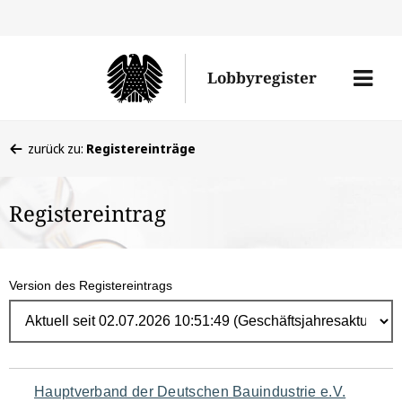
Direk
zum
Men
Lobbyregister
Inhal
öffne
Sie
zurück zu:
Registereinträge
befinden
sich
Registereintrag
hier:
Version des Registereintrags
Navigation
Hauptverband der Deutschen Bauindustrie e.V.