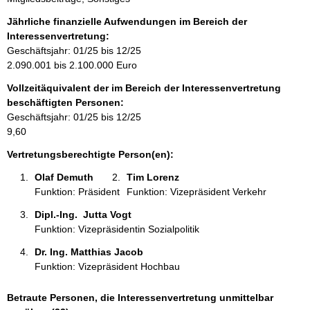
n
f
Jährliche finanzielle Aufwendungen im Bereich der
o
Interessenvertretung:
r
Geschäftsjahr: 01/25 bis 12/25
m
2.090.001 bis 2.100.000 Euro
a
Vollzeitäquivalent der im Bereich der Interessenvertretung
t
beschäftigten Personen:
i
Geschäftsjahr: 01/25 bis 12/25
o
9,60
n
e
Vertretungsberechtigte Person(en):
n
Olaf Demuth 
Tim Lorenz 
:
Funktion: Präsident
Funktion: Vizepräsident Verkehr
Dipl.-Ing.  Jutta Vogt 
Funktion: Vizepräsidentin Sozialpolitik
Dr. Ing. Matthias Jacob 
Funktion: Vizepräsident Hochbau
Betraute Personen, die Interessenvertretung unmittelbar