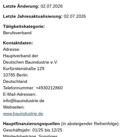
e
Letzte Änderung:
02.07.2026
n
Letzte Jahresaktualisierung:
02.07.2026
i
Tätigkeitskategorie:
Berufsverband
n
Kontaktdaten:
Adresse:
h
Hauptverband der
Deutschen Bauindustrie e.V.
a
Kurfürstenstraße
129
10785
Berlin
l
Deutschland
K
Telefonnummer: +4930212860
t
o
E-Mail-Adressen:
n
info@bauindustrie.de
t
Webseiten:
a
www.bauindustrie.de
k
Hauptfinanzierungsquellen
(in absteigender Reihenfolge):
t
Geschäftsjahr: 01/25 bis 12/25
i
Mitgliedsbeiträge, Sonstiges