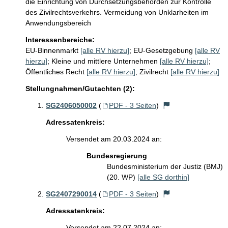
die Einrichtung von Durchsetzungsbehörden zur Kontrolle 
des Zivilrechtsverkehrs. Vermeidung von Unklarheiten im 
Anwendungsbereich  
Interessenbereiche:
EU-Binnenmarkt
[alle RV hierzu]
;
EU-Gesetzgebung
[alle RV
hierzu]
;
Kleine und mittlere Unternehmen
[alle RV hierzu]
;
Öffentliches Recht
[alle RV hierzu]
;
Zivilrecht
[alle RV hierzu]
Stellungnahmen/Gutachten (2):
SG2406050002
(
PDF - 3 Seiten
)
Adressatenkreis:
Versendet am 20.03.2024 an:
Bundesregierung
Bundesministerium der Justiz (BMJ)
(20. WP)
[alle SG dorthin]
SG2407290014
(
PDF - 3 Seiten
)
Adressatenkreis:
Versendet am 22.07.2024 an: