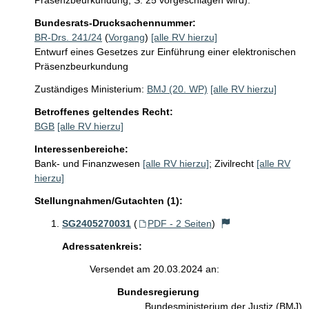
Präsenzbeurkundung, S. 25 vorgeschlagen wird).
Bundesrats-Drucksachennummer:
BR-Drs. 241/24
(
Vorgang
)
[alle RV hierzu]
Entwurf eines Gesetzes zur Einführung einer elektronischen
Präsenzbeurkundung
Zuständiges Ministerium:
BMJ (20. WP)
[alle RV hierzu]
Betroffenes geltendes Recht:
BGB
[alle RV hierzu]
Interessenbereiche:
Bank- und Finanzwesen
[alle RV hierzu]
;
Zivilrecht
[alle RV
hierzu]
Stellungnahmen/Gutachten (1):
SG2405270031
(
PDF - 2 Seiten
)
Adressatenkreis:
Versendet am 20.03.2024 an:
Bundesregierung
Bundesministerium der Justiz (BMJ)