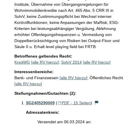
Institute, Übernahme von Übergangsregelungen für 
Wohnimmobilienkredite nach Art. 465 Abs. 5 CRR III in 
SolvV, keine Zustimmungspflicht bei Wechsel interner 
Kontrollfunktionen, keine Anpassungen der MaRisk, ESG-
Kriterien bei leistungsabhängiger Vergütung, Ablehnung 
erhöhter Offenlegungsfrequenzen u. Vermeidung von 
Doppelberücksichtigung von Risiken bei Output-Floor und 
Säule II u. Erhalt level playíng field bei FRTB.    
Betroffenes geltendes Recht:
KredWG
[alle RV hierzu]
;
SolvV 2014
[alle RV hierzu]
Interessenbereiche:
Bank- und Finanzwesen
[alle RV hierzu]
;
Öffentliches Recht
[alle RV hierzu]
Stellungnahmen/Gutachten (2):
SG2405290009
(
PDF - 15 Seiten
)
Adressatenkreis:
Versendet am 06.03.2024 an: