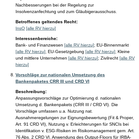
Nachbesserungen bei der Regelung zur 
Insolvenzanfechtung und zum Gläubigerausschuss. 
Betroffenes geltendes Recht:
InsO
[alle RV hierzu]
Interessenbereiche:
Bank- und Finanzwesen
[alle RV hierzu]
;
EU-Binnenmarkt
[alle RV hierzu]
;
EU-Gesetzgebung
[alle RV hierzu]
;
Kleine
und mittlere Unternehmen
[alle RV hierzu]
;
Zivilrecht
[alle RV
hierzu]
Vorschläge zur nationalen Umsetzung des
Bankenpaketes CRR III und CRD VI
Beschreibung:
Anpassungsvorschläge zur Optimierung d. nationalen 
Umsetzung d. Bankenpakets (CRR III / CRD VI). Die 
Vorschläge umfassen u.a. Nutzung nat. 
Ausnahmeregelungen zur Eignungsbewertung (Fit & Proper, 
Art. 91 CRD VI), Nutzung v. Erleichterungen für SNCIs bei 
Identifikation v. ESG-Risiken im Risikomanagement gem. Art. 
76 Abs. 2 CRD VI, Anwendung des Output-Floors für IRBA-