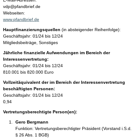
E-Mail-Adressen:
n
vdp@pfandbrief.de
t
t
Webseiten:
a
www.pfandbrief.de
k
Hauptfinanzierungsquellen
(in absteigender Reihenfolge):
t
Geschäftsjahr: 01/24 bis 12/24
i
Mitgliedsbeiträge, Sonstiges
n
f
Jährliche finanzielle Aufwendungen im Bereich der
o
Interessenvertretung:
r
Geschäftsjahr: 01/24 bis 12/24
m
810.001 bis 820.000 Euro
a
Vollzeitäquivalent der im Bereich der Interessenvertretung
t
beschäftigten Personen:
i
Geschäftsjahr: 01/24 bis 12/24
o
0,94
n
e
Vertretungsberechtigte Person(en):
n
Gero Bergmann 
:
Funktion: Vertretungsberechtigter Präsident (Vorstand i.S.d.
§ 26 Abs. 1 BGB)