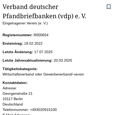
S
Verband deutscher 
Pfandbriefbanken (vdp) e. V. 
e
Eingetragener Verein (e. V.)
i
Registernummer:
R000654
t
Ersteintrag:
18.02.2022
e
Letzte Änderung:
17.07.2025
n
Letzte Jahresaktualisierung:
20.03.2025
i
Tätigkeitskategorie:
Wirtschaftsverband oder Gewerbeverband/-verein
n
Kontaktdaten:
Adresse:
h
Georgenstraße
21
10117
Berlin
a
Deutschland
K
Telefonnummer: +493020915100
l
o