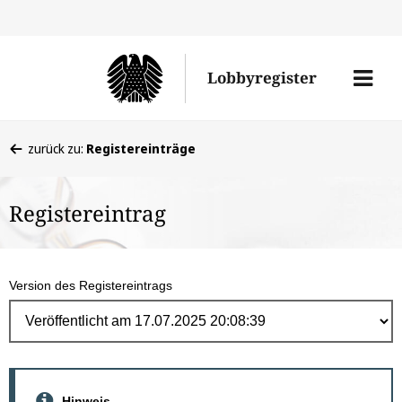
Direk
zum
Men
Lobbyregister
Inhal
öffne
Sie
zurück zu:
Registereinträge
befinden
sich
Registereintrag
hier:
Version des Registereintrags
Hinweis