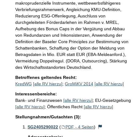
makroprudenzielle Instrumente, wettbewerbsfähigeres 
Verbriefungsrahmenwerk, Angleichung KMU-Definition, 
Reduzierung ESG-Offenlegung, Auschluss von 
durchgeleiteten Förderdarlehen im Rahmen v. MREL, 
Aufhebung des Bonus Caps in der Vergütung und Abbau 
von Redundanzen und Inkonsistenzen, Anwendung der 
Definition der Baseler Core Principles zur Bestimmung von 
Schattenbanken, Schaffung der Option der Meldung von 
Betragsdaten in Mio. EUR statt EUR (EBA-Meldeanford.), 
Vermeidung Doppelregul. (DORA, Outsourcing), Stärkung 
des Wirtschaftsstandortes Deutschland. 
Betroffenes geltendes Recht:
KredWG
[alle RV hierzu]
;
GroMiKV 2014
[alle RV hierzu]
Interessenbereiche:
Bank- und Finanzwesen
[alle RV hierzu]
;
EU-Gesetzgebung
[alle RV hierzu]
;
Öffentliches Recht
[alle RV hierzu]
Stellungnahmen/Gutachten (3):
SG2405290022
(
PDF - 4 Seiten
)