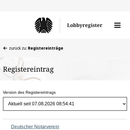
Direk
zum
Men
Lobbyregister
Inhal
öffne
Sie
zurück zu:
Registereinträge
befinden
sich
Registereintrag
hier:
Version des Registereintrags
Navigation
Deutscher Notarverein