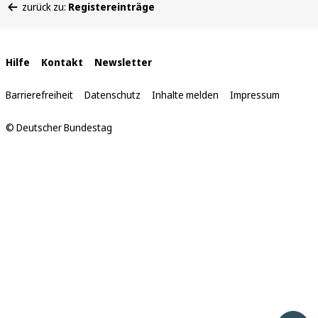
zurück zu:
Registereinträge
befinden
sich
hier:
Interne
Hilfe
Kontakt
Newsletter
Links
Barrierefreiheit
Datenschutz
Inhalte melden
Impressum
© Deutscher Bundestag