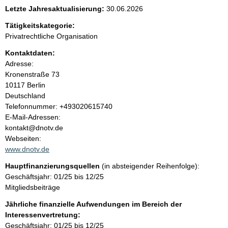
e
Letzte Jahresaktualisierung:
30.06.2026
n
Tätigkeitskategorie:
Privatrechtliche Organisation
i
Kontaktdaten:
Adresse:
n
Kronenstraße
73
10117
Berlin
h
Deutschland
K
Telefonnummer: +493020615740
a
o
E-Mail-Adressen:
n
kontakt@dnotv.de
l
t
Webseiten:
a
www.dnotv.de
t
k
Hauptfinanzierungsquellen
(in absteigender Reihenfolge):
t
Geschäftsjahr: 01/25 bis 12/25
i
Mitgliedsbeiträge
n
f
Jährliche finanzielle Aufwendungen im Bereich der
o
Interessenvertretung:
r
Geschäftsjahr: 01/25 bis 12/25