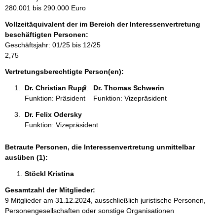
m
280.001 bis 290.000 Euro
a
Vollzeitäquivalent der im Bereich der Interessenvertretung
t
beschäftigten Personen:
i
Geschäftsjahr: 01/25 bis 12/25
o
2,75
n
e
Vertretungsberechtigte Person(en):
n
Dr. Christian Rupp 
Dr. Thomas Schwerin 
:
Funktion: Präsident
Funktion: Vizepräsident
Dr. Felix Odersky 
Funktion: Vizepräsident
Betraute Personen, die Interessenvertretung unmittelbar
ausüben (1):
Stöckl Kristina 
Gesamtzahl der Mitglieder:
9 Mitglieder am 31.12.2024, ausschließlich juristische Personen,
Personengesellschaften oder sonstige Organisationen