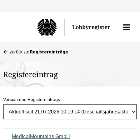
Direk
zum
Men
Lobbyregister
Inhal
öffne
Sie
zurück zu:
Registereinträge
befinden
sich
Registereintrag
hier:
Version des Registereintrags
Navigation
MedicalMountains GmbH