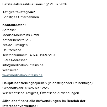
e
Letzte Jahresaktualisierung:
21.07.2026
n
Tätigkeitskategorie:
Sonstiges Unternehmen
i
Kontaktdaten:
Adresse:
n
MedicalMountains GmbH
Katharinenstraße
2
h
78532
Tuttlingen
Deutschland
a
K
Telefonnummer: +4974619697210
o
E-Mail-Adressen:
l
n
info@medicalmountains.de
t
Webseiten:
t
a
www.medicalmountains.de
k
Hauptfinanzierungsquellen
(in absteigender Reihenfolge):
t
Geschäftsjahr: 01/25 bis 12/25
i
Wirtschaftliche Tätigkeit, Öffentliche Zuwendungen
n
f
Jährliche finanzielle Aufwendungen im Bereich der
o
Interessenvertretung: