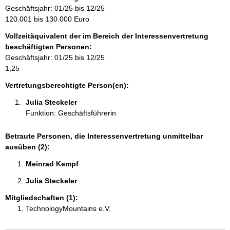
r
Geschäftsjahr: 01/25 bis 12/25
m
120.001 bis 130.000 Euro
a
Vollzeitäquivalent der im Bereich der Interessenvertretung
t
beschäftigten Personen:
i
Geschäftsjahr: 01/25 bis 12/25
o
1,25
n
e
Vertretungsberechtigte Person(en):
n
Julia Steckeler 
:
Funktion: Geschäftsführerin
Betraute Personen, die Interessenvertretung unmittelbar
ausüben (2):
Meinrad Kempf 
Julia Steckeler 
Mitgliedschaften (1):
TechnologyMountains e.V.