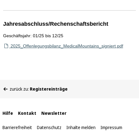
Jahresabschluss/Rechenschaftsbericht
Geschäftsjahr: 01/25 bis 12/25
2025_Offenlegungsbilanz_MedicalMountains_signiert.pdf
Sie
zurück zu:
Registereinträge
befinden
sich
hier:
Interne
Hilfe
Kontakt
Newsletter
Links
Barrierefreiheit
Datenschutz
Inhalte melden
Impressum