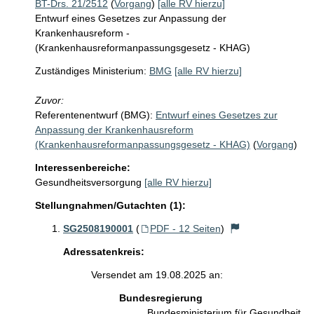
BT-Drs. 21/2512
(
Vorgang
)
[alle RV hierzu]
Entwurf eines Gesetzes zur Anpassung der
Krankenhausreform -
(Krankenhausreformanpassungsgesetz - KHAG)
Zuständiges Ministerium:
BMG
[alle RV hierzu]
Zuvor:
Referentenentwurf (BMG):
Entwurf eines Gesetzes zur
Anpassung der Krankenhausreform
(Krankenhausreformanpassungsgesetz - KHAG)
(
Vorgang
)
Interessenbereiche:
Gesundheitsversorgung
[alle RV hierzu]
Stellungnahmen/Gutachten (1):
SG2508190001
(
PDF - 12 Seiten
)
Adressatenkreis:
Versendet am 19.08.2025 an:
Bundesregierung
Bundesministerium für Gesundheit