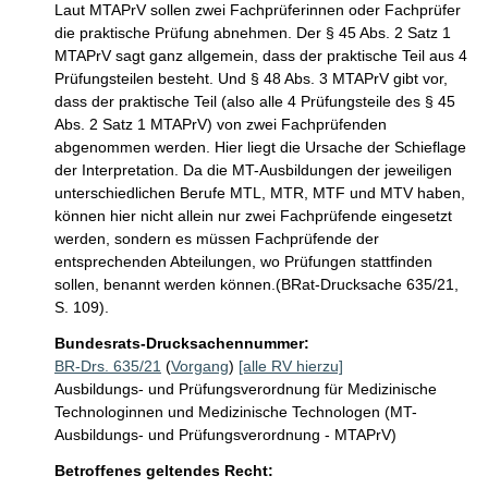
Laut MTAPrV sollen zwei Fachprüferinnen oder Fachprüfer 
die praktische Prüfung abnehmen. Der § 45 Abs. 2 Satz 1 
MTAPrV sagt ganz allgemein, dass der praktische Teil aus 4 
Prüfungsteilen besteht. Und § 48 Abs. 3 MTAPrV gibt vor, 
dass der praktische Teil (also alle 4 Prüfungsteile des § 45 
Abs. 2 Satz 1 MTAPrV) von zwei Fachprüfenden 
abgenommen werden. Hier liegt die Ursache der Schieflage 
der Interpretation. Da die MT-Ausbildungen der jeweiligen 
unterschiedlichen Berufe MTL, MTR, MTF und MTV haben, 
können hier nicht allein nur zwei Fachprüfende eingesetzt 
werden, sondern es müssen Fachprüfende der 
entsprechenden Abteilungen, wo Prüfungen stattfinden 
sollen, benannt werden können.(BRat-Drucksache 635/21, 
S. 109).
Bundesrats-Drucksachennummer:
BR-Drs. 635/21
(
Vorgang
)
[alle RV hierzu]
Ausbildungs- und Prüfungsverordnung für Medizinische
Technologinnen und Medizinische Technologen (MT-
Ausbildungs- und Prüfungsverordnung - MTAPrV)
Betroffenes geltendes Recht: