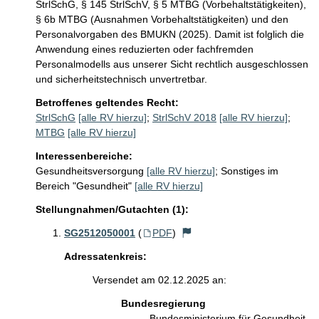
StrlSchG, § 145 StrlSchV, § 5 MTBG (Vorbehaltstätigkeiten), 
§ 6b MTBG (Ausnahmen Vorbehaltstätigkeiten) und den 
Personalvorgaben des BMUKN (2025). Damit ist folglich die 
Anwendung eines reduzierten oder fachfremden 
Personalmodells aus unserer Sicht rechtlich ausgeschlossen 
Betroffenes geltendes Recht:
StrlSchG
[alle RV hierzu]
;
StrlSchV 2018
[alle RV hierzu]
;
MTBG
[alle RV hierzu]
Interessenbereiche:
Gesundheitsversorgung
[alle RV hierzu]
;
Sonstiges im
Bereich "Gesundheit"
[alle RV hierzu]
Stellungnahmen/Gutachten (1):
SG2512050001
(
PDF
)
Adressatenkreis:
Versendet am 02.12.2025 an:
Bundesregierung
Bundesministerium für Gesundheit