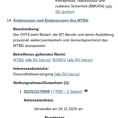
Klimaschutz, Naturschutz und
nukleare Sicherheit (BMUKN)
[alle
SG dorthin]
Änderungen und Ergänzungen des MTBG
Beschreibung:
Der DVTA sieht Bedarf, die MT-Berufe und deren Ausbildung 
praxisnah weiterzuentwickeln und dementsprechend das 
MTBG anzupassen. 
Betroffenes geltendes Recht:
MTBG
[alle RV hierzu]
;
MTAPrV
[alle RV hierzu]
Interessenbereiche:
Gesundheitsversorgung
[alle RV hierzu]
Stellungnahmen/Gutachten (1):
SG2511270009
(
PDF - 3 Seiten
)
Adressatenkreis:
Versendet am 26.11.2025 an:
Bundestag