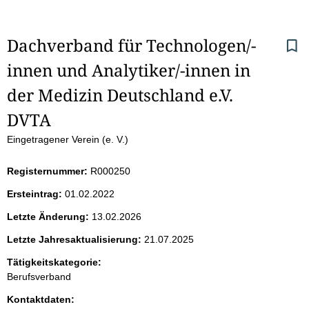
S
Dachverband für Technologen/-
innen und Analytiker/-innen in 
e
der Medizin Deutschland e.V. 
i
DVTA
t
Eingetragener Verein (e. V.)
e
Registernummer:
R000250
n
Ersteintrag:
01.02.2022
i
Letzte Änderung:
13.02.2026
Letzte Jahresaktualisierung:
21.07.2025
n
Tätigkeitskategorie:
h
Berufsverband
a
Kontaktdaten: