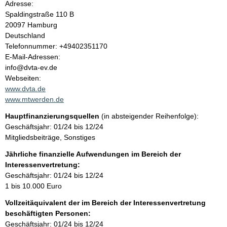
Adresse:
l
Spaldingstraße
110 B
20097
Hamburg
t
Deutschland
K
Telefonnummer: +49402351170
o
E-Mail-Adressen:
n
info@dvta-ev.de
t
Webseiten:
a
www.dvta.de
k
www.mtwerden.de
t
Hauptfinanzierungsquellen
(in absteigender Reihenfolge):
i
Geschäftsjahr: 01/24 bis 12/24
n
Mitgliedsbeiträge, Sonstiges
f
o
Jährliche finanzielle Aufwendungen im Bereich der
r
Interessenvertretung:
m
Geschäftsjahr: 01/24 bis 12/24
a
1 bis 10.000 Euro
t
Vollzeitäquivalent der im Bereich der Interessenvertretung
i
beschäftigten Personen:
o
Geschäftsjahr: 01/24 bis 12/24
n