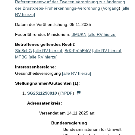
Referentenentwurf der Zweiten Verordnung zur Änderung
der Brustkrebs-Früherkennungs-Verordnung
(
Vorgang
)
[alle
RV hierzu]
Datum der Veröffentlichung: 05.11.2025
Federführendes Ministerium:
BMUKN
[alle RV hierzu]
Betroffenes geltendes Recht:
StrlSchG
[alle RV hierzu]
;
BrKrFrühErkV
[alle RV hierzu]
;
MTBG
[alle RV hierzu]
Interessenbereiche:
Gesundheitsversorgung
[alle RV hierzu]
Stellungnahmen/Gutachten (1):
SG2511250010
(
PDF
)
Adressatenkreis:
Versendet am 14.11.2025 an:
Bundesregierung
Bundesministerium für Umwelt,