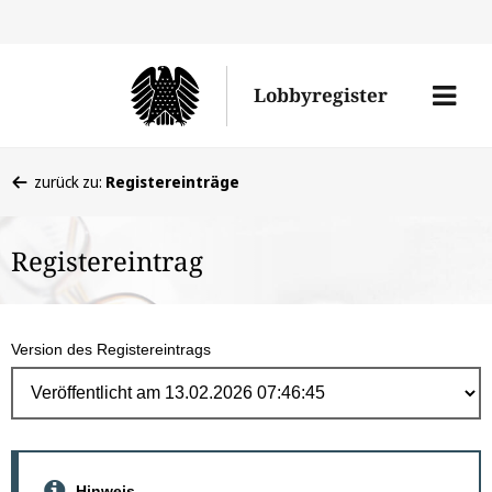
Direk
zum
Men
Lobbyregister
Inhal
öffne
Sie
zurück zu:
Registereinträge
befinden
sich
Registereintrag
hier:
Version des Registereintrags
Hinweis