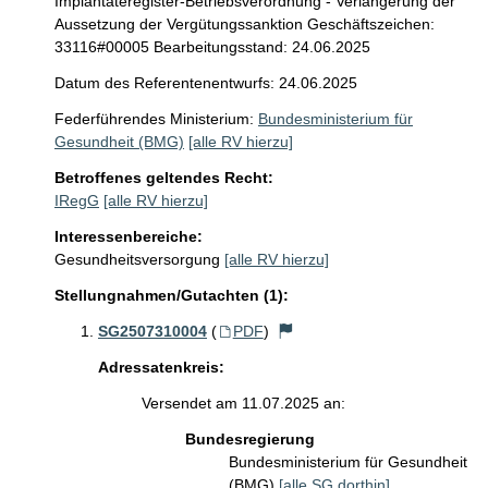
Implantateregister-Betriebsverordnung - Verlängerung der
Aussetzung der Vergütungssanktion Geschäftszeichen:
33116#00005 Bearbeitungsstand: 24.06.2025
Datum des Referentenentwurfs: 24.06.2025
Federführendes Ministerium:
Bundesministerium für
Gesundheit (BMG)
[alle RV hierzu]
Betroffenes geltendes Recht:
IRegG
[alle RV hierzu]
Interessenbereiche:
Gesundheitsversorgung
[alle RV hierzu]
Stellungnahmen/Gutachten (1):
SG2507310004
(
PDF
)
Adressatenkreis:
Versendet am 11.07.2025 an:
Bundesregierung
Bundesministerium für Gesundheit
(BMG)
[alle SG dorthin]