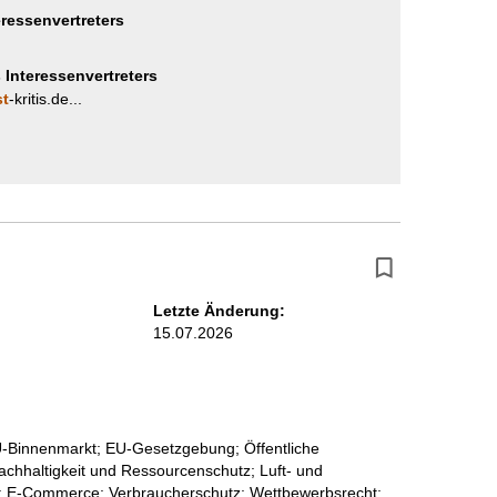
eressenvertreters
 Interessenvertreters
st
-kritis.de...
Letzte Änderung:
15.07.2026
EU-Binnenmarkt; EU-Gesetzgebung; Öffentliche
chhaltigkeit und Ressourcenschutz; Luft- und
tik; E-Commerce; Verbraucherschutz; Wettbewerbsrecht;