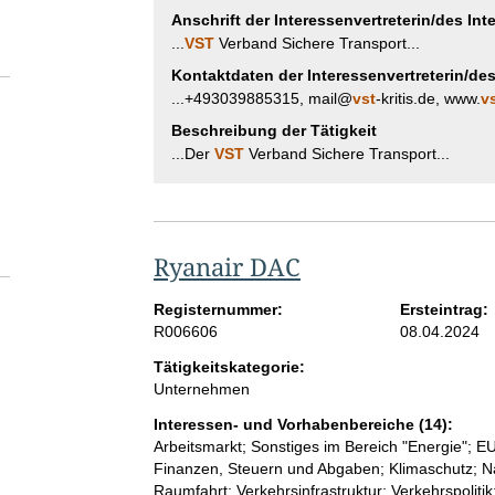
Anschrift der Interessenvertreterin/des Int
...
VST
Verband Sichere Transport...
Kontaktdaten der Interessenvertreterin/des
...+493039885315, mail@
vst
-kritis.de, www.
v
Beschreibung der Tätigkeit
...Der
VST
Verband Sichere Transport...
Ryanair DAC
Registernummer:
Ersteintrag:
R006606
08.04.2024
Tätigkeitskategorie:
Unternehmen
Interessen- und Vorhabenbereiche (14):
Arbeitsmarkt; Sonstiges im Bereich "Energie"; 
Finanzen, Steuern und Abgaben; Klimaschutz; Na
Raumfahrt; Verkehrsinfrastruktur; Verkehrspoli