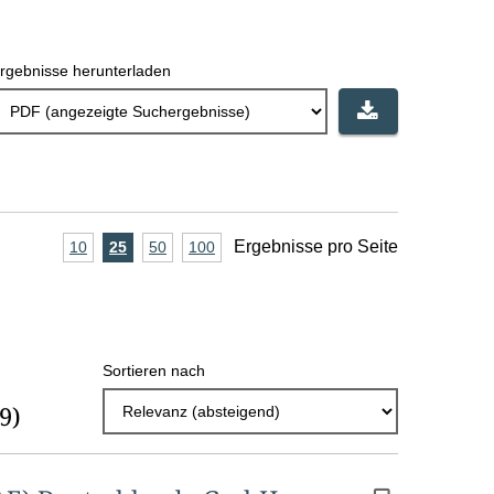
rgebnisse herunterladen
A
Ergebnisse pro Seite
10
Ergebnisse
25
Ergebnisse
50
Ergebnisse
100
Ergebnisse
pro
pro
pro
pro
n
Seite
Seite
Seite
Seite
z
a
Sortieren nach
h
(9)
l
E