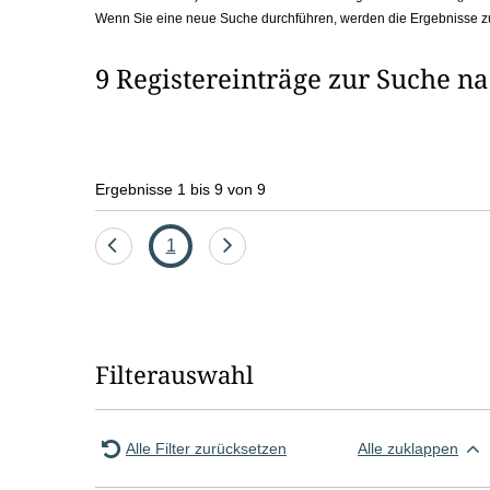
Wenn Sie eine neue Suche durchführen, werden die Ergebnisse z
b
o
9 Registereinträge zur Suche n
x
Ergebnisse 1 bis 9 von 9
Eine
Seite
Eine
1
Seite
Seite
zurück
vor
Filterauswahl
Alle Filter zurücksetzen
Alle zuklappen