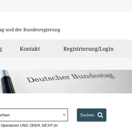
Direkt
Direkt
zu
zum
ag und der Bundesregierung
den
Inhalt
Suchergeb
g
Kontakt
Registrierung/Login
uchen
Suchen
en Operatoren UND, ODER, NICHT (in