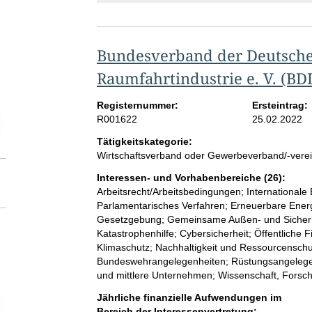
Bundesverband der Deutsche
Raumfahrtindustrie e. V. (BD
Registernummer:
Ersteintrag:
R001622
25.02.2022
elektion Vollzeitäquivalent der Beschäftigten im Bereich der Interessen
Tätigkeitskategorie:
Wirtschaftsverband oder Gewerbeverband/-vere
Interessen- und Vorhabenbereiche (26):
Arbeitsrecht/Arbeitsbedingungen; Internationale 
Parlamentarisches Verfahren; Erneuerbare Energ
Gesetzgebung; Gemeinsame Außen- und Sicherhe
Katastrophenhilfe; Cybersicherheit; Öffentliche
Klimaschutz; Nachhaltigkeit und Ressourcenschut
Bundeswehrangelegenheiten; Rüstungsangelegenhei
und mittlere Unternehmen; Wissenschaft, Forsch
Jährliche finanzielle Aufwendungen im
elektion Höhe der jährlichen finanziellen Aufwendungen
Bereich der Interessenvertretung: