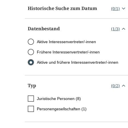
Historische Suche zum Datum
(
0
/
1
)
Datenbestand
(
1
/
3
)
Aktive Interessenvertreter/-innen
Frühere Interessenvertreter/-innen
Aktive und frühere Interessenvertreter/-innen
Typ
(
0
/
2
)
Juristische Personen (8)
Personengesellschaften (1)