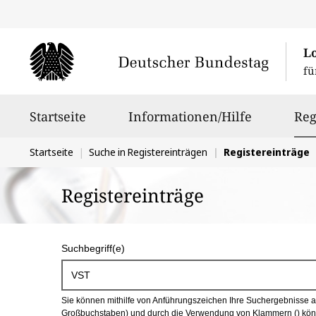
L
fü
Hauptnavigation
Startseite
Informationen/Hilfe
Reg
Sie
Startseite
Suche in Registereinträgen
Registereinträge
befinden
Registereinträge
sich
hier:
S
Suchbegriff(e)
u
c
Sie können mithilfe von Anführungszeichen Ihre Suchergebnisse auf
h
Großbuchstaben) und durch die Verwendung von Klammern () könn