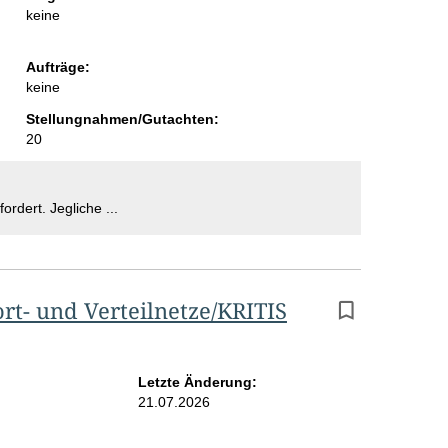
keine
i
t
Aufträge:
e
keine
Stellungnahmen/Gutachten:
20
fordert. Jegliche ...
t- und Verteilnetze/KRITIS
Letzte Änderung:
21.07.2026