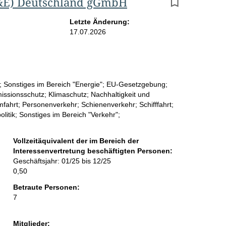
T&E) Deutschland gGmbH
r
g
Letzte Änderung:
17.07.2026
e
b
n
n; Sonstiges im Bereich "Energie"; EU-Gesetzgebung;
i
issionsschutz; Klimaschutz; Nachhaltigkeit und
s
fahrt; Personenverkehr; Schienenverkehr; Schifffahrt;
litik; Sonstiges im Bereich "Verkehr";
s
e
Vollzeitäquivalent der im Bereich der
Interessenvertretung beschäftigten Personen:
p
Geschäftsjahr: 01/25 bis 12/25
r
0,50
o
Betraute Personen:
7
S
e
Mitglieder: