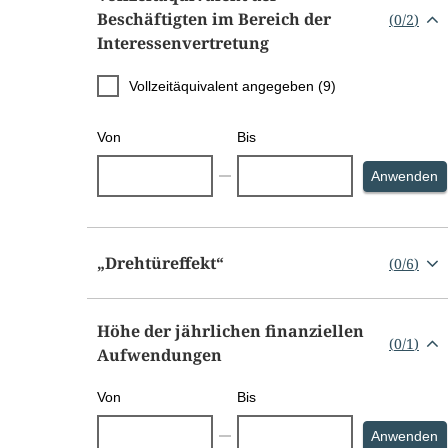
Beschäftigten im Bereich der
(
0
/
2
)
Interessenvertretung
Vollzeitäquivalent angegeben (9)
Von
Bis
S
Anwenden
„Drehtüreffekt“
(
0
/
6
)
Höhe der jährlichen finanziellen
(
0
/
1
)
Aufwendungen
Von
Bis
S
Anwenden