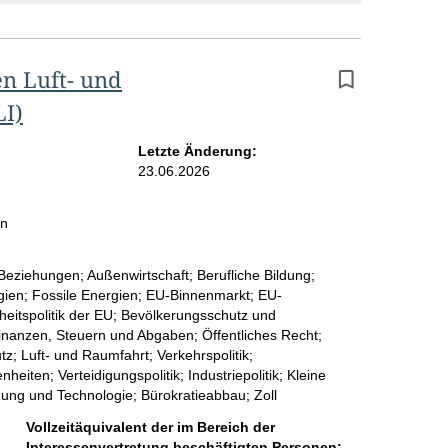
n Luft- und
LI)
Letzte Änderung:
23.06.2026
vertretung
in
Beziehungen; Außenwirtschaft; Berufliche Bildung;
ien; Fossile Energien; EU-Binnenmarkt; EU-
itspolitik der EU; Bevölkerungsschutz und
 Finanzen, Steuern und Abgaben; Öffentliches Recht;
z; Luft- und Raumfahrt; Verkehrspolitik;
ten; Verteidigungspolitik; Industriepolitik; Kleine
ung und Technologie; Bürokratieabbau; Zoll
Vollzeitäquivalent der im Bereich der
Interessenvertretung beschäftigten Personen: