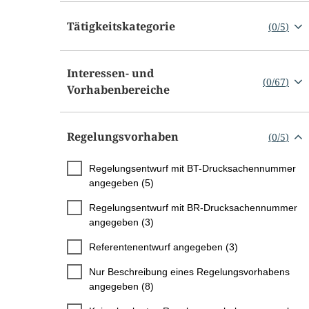
Tätigkeitskategorie
(
0
/
5
)
Interessen- und
(
0
/
67
)
Vorhabenbereiche
Regelungsvorhaben
(
0
/
5
)
Regelungsentwurf mit BT-Drucksachennummer
angegeben (5)
Regelungsentwurf mit BR-Drucksachennummer
angegeben (3)
Referentenentwurf angegeben (3)
Nur Beschreibung eines Regelungsvorhabens
angegeben (8)