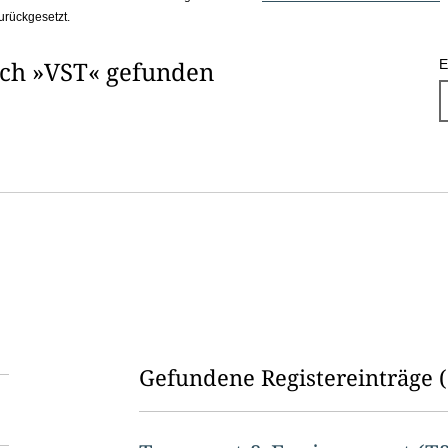
urückgesetzt.
ach »VST« gefunden
E
Gefundene Registereinträge