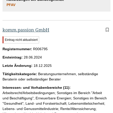
PFAV
komm.passion GmbH
W
Eintrag nicht aktualisiert
i
Registernummer:
c
R006795
h
Ersteintrag:
28.06.2024
t
i
Letzte Änderung:
18.12.2025
g
e
Tätigkeitskategorie:
Beratungsunternehmen, selbständige
r
Beraterin oder selbständiger Berater
H
i
Interessen- und Vorhabenbereiche (11):
n
Arbeitsrecht/Arbeitsbedingungen; Sonstiges im Bereich "Arbeit
w
und Beschäftigung"; Erneuerbare Energien; Sonstiges im Bereich
e
"Gesundheit"; Land- und Forstwirtschaft; Lebensmittelsicherheit;
i
s
Lebens- und Genussmittelindustrie; Rente/Alterssicherung;
: