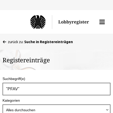
Direkt
Direk
zu
zum
Men
Lobbyregister
den
Inhal
öffne
Sucherge
Sie
zurück zu:
Suche in Registereinträgen
befinden
sich
Registereinträge
hier:
S
Suchbegriff(e)
u
c
h
Kategorien
b
o
Alles durchsuchen