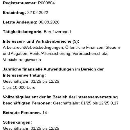
i
Registernummer:
R000804
s
Ersteintrag:
22.02.2022
s
Letzte Änderung:
06.08.2026
e
p
Tätigkeitskategorie:
Berufsverband
r
Interessen- und Vorhabenbereiche (5):
Arbeitsrecht/Arbeitsbedingungen; Öffentliche Finanzen, Steuern
o
und Abgaben; Rente/Alterssicherung; Verbraucherschutz;
S
Versicherungswesen
e
Jährliche finanzielle Aufwendungen im Bereich der
i
Interessenvertretung:
t
Geschäftsjahr: 01/25 bis 12/25
1 bis 10.000 Euro
e
Vollzeitäquivalent der im Bereich der Interessenvertretung
beschäftigten Personen:
Geschäftsjahr: 01/25 bis 12/25
0,17
Betraute Personen:
14
Schenkungen:
Geschäftsjahr: 01/25 bis 12/25