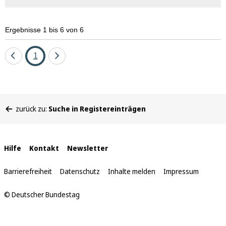
Ergebnisse 1 bis 6 von 6
Eine
Seite
Eine
1
Seite
Seite
zurück
vor
Sie
zurück zu:
Suche in Registereinträgen
befinden
sich
hier:
Interne
Hilfe
Kontakt
Newsletter
Links
Barrierefreiheit
Datenschutz
Inhalte melden
Impressum
© Deutscher Bundestag