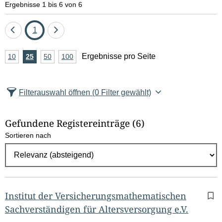
Ergebnisse 1 bis 6 von 6
Eine
Seite
Eine
1
Seite
Seite
A
Ergebnisse pro Seite
10
Ergebnisse
25
Ergebnisse
50
Ergebnisse
100
Ergebnisse
zurück
vor
n
pro
pro
pro
pro
Seite
Seite
Seite
Seite
z
Filterauswahl öffnen
(0 Filter gewählt)
a
h
Gefundene Registereinträge
(6)
l
Sortieren nach
E
r
g
e
b
Institut der Versicherungsmathematischen
n
Sachverständigen für Altersversorgung e.V.