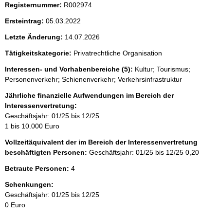
i
Registernummer:
R002974
s
Ersteintrag:
05.03.2022
s
Letzte Änderung:
14.07.2026
e
p
Tätigkeitskategorie:
Privatrechtliche Organisation
r
Interessen- und Vorhabenbereiche (5):
Kultur; Tourismus;
Personenverkehr; Schienenverkehr; Verkehrsinfrastruktur
o
S
Jährliche finanzielle Aufwendungen im Bereich der
Interessenvertretung:
e
Geschäftsjahr: 01/25 bis 12/25
i
1 bis 10.000 Euro
t
Vollzeitäquivalent der im Bereich der Interessenvertretung
e
beschäftigten Personen:
Geschäftsjahr: 01/25 bis 12/25
0,20
Betraute Personen:
4
Schenkungen:
Geschäftsjahr: 01/25 bis 12/25
0 Euro