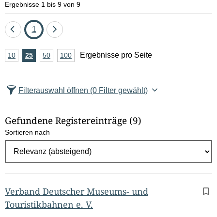
Ergebnisse 1 bis 9 von 9
Eine
Seite
Eine
1
Seite
Seite
A
Ergebnisse pro Seite
10
Ergebnisse
25
Ergebnisse
50
Ergebnisse
100
Ergebnisse
zurück
vor
n
pro
pro
pro
pro
Seite
Seite
Seite
Seite
z
Filterauswahl öffnen
(0 Filter gewählt)
a
h
Gefundene Registereinträge
(9)
l
Sortieren nach
E
r
g
e
b
Verband Deutscher Museums- und
n
Touristikbahnen e. V.