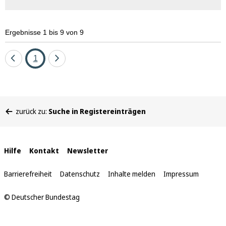
Ergebnisse 1 bis 9 von 9
Eine
Seite
Eine
1
Seite
Seite
zurück
vor
Sie
zurück zu:
Suche in Registereinträgen
befinden
sich
hier:
Interne
Hilfe
Kontakt
Newsletter
Links
Barrierefreiheit
Datenschutz
Inhalte melden
Impressum
© Deutscher Bundestag