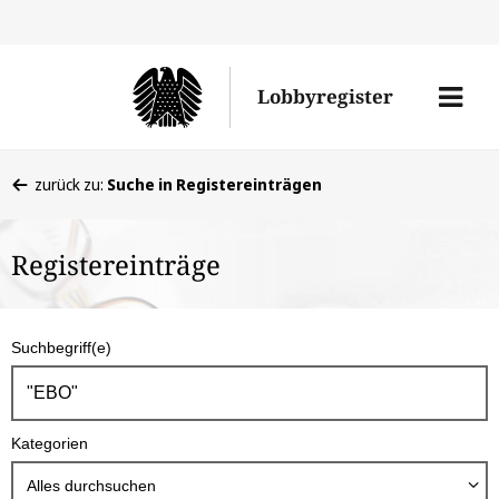
Direkt
Direk
zu
zum
Men
Lobbyregister
den
Inhal
öffne
Sucherge
Sie
zurück zu:
Suche in Registereinträgen
befinden
sich
Registereinträge
hier:
S
Suchbegriff(e)
u
c
h
Kategorien
b
o
Alles durchsuchen