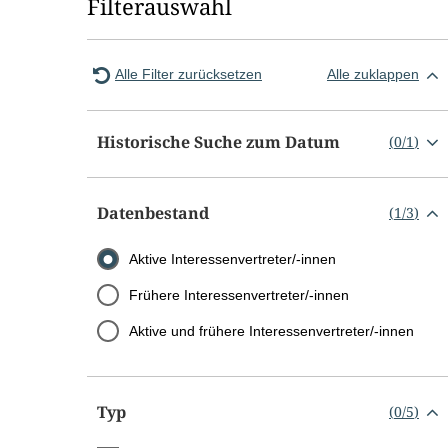
Filterauswahl
Alle Filter zurücksetzen
Alle zuklappen
Historische Suche zum Datum
(
0
/
1
)
Datenbestand
(
1
/
3
)
Aktive Interessenvertreter/-innen
Frühere Interessenvertreter/-innen
Aktive und frühere Interessenvertreter/-innen
Typ
(
0
/
5
)