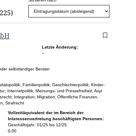
Sortieren nach
r
(225)
g
e
b
mbH
n
Letzte Änderung:
i
l
–
e
s
e
der selbständiger Berater
s
r
e
tätspolitik; Familienpolitik; Geschlechterpolitik; Kinder-
p
r; Internetpolitik; Meinungs- und Pressefreiheit; Asyl
recht; Integration; Migration; Öffentliche Finanzen,
r
n; Strafrecht
o
Vollzeitäquivalent der im Bereich der
Interessenvertretung beschäftigten Personen:
S
Geschäftsjahr: 01/25 bis 12/25
e
0,00