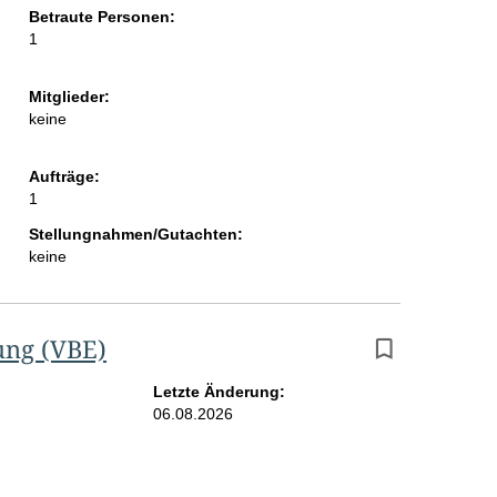
Betraute Personen:
i
1
t
e
Mitglieder:
keine
Aufträge:
1
Stellungnahmen/Gutachten:
keine
ung (VBE)
Letzte Änderung:
06.08.2026