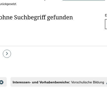
urückgesetzt.
 ohne Suchbegriff gefunden
E
te
Eine
Seite
vor
Interessen- und Vorhabenbereiche:
Vorschulische Bildung