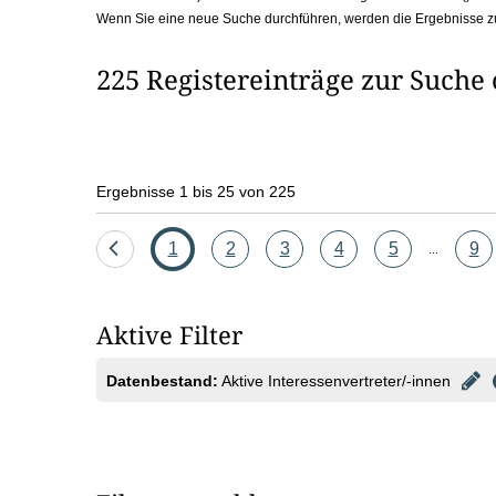
Wenn Sie eine neue Suche durchführen, werden die Ergebnisse z
b
o
225 Registereinträge zur Suche
x
Ergebnisse 1 bis 25 von 225
Eine
Seite
Seite
Seite
Seite
Seite
Sei
1
2
3
4
5
9
...
Seite
zurück
Aktive Filter
Datenbestand:
Aktive Interessenvertreter/-innen