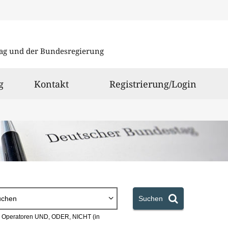
Direkt
Direkt
zu
zum
ag und der Bundesregierung
den
Inhalt
Suchergeb
g
Kontakt
Registrierung/Login
uchen
Suchen
en Operatoren UND, ODER, NICHT (in