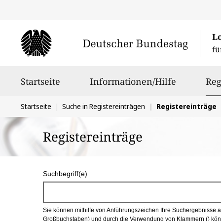
L
fü
Hauptnavigation
Startseite
Informationen/Hilfe
Reg
Sie
Startseite
Suche in Registereinträgen
Registereinträge
befinden
Registereinträge
sich
hier:
S
Suchbegriff(e)
u
c
Sie können mithilfe von Anführungszeichen Ihre Suchergebnisse auf
h
Großbuchstaben) und durch die Verwendung von Klammern () könn