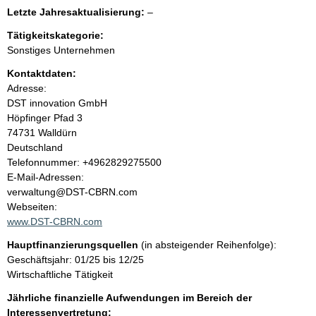
e
e
l
Letzte Jahresaktualisierung:
–
e
e
n
r
Tätigkeitskategorie:
e
Sonstiges Unternehmen
r
i
Kontaktdaten:
Adresse:
n
DST innovation GmbH
Höpfinger Pfad
3
h
74731
Walldürn
Deutschland
a
K
Telefonnummer: +4962829275500
o
E-Mail-Adressen:
l
n
verwaltung@DST-CBRN.com
t
Webseiten:
t
a
www.DST-CBRN.com
k
Hauptfinanzierungsquellen
(in absteigender Reihenfolge):
t
Geschäftsjahr: 01/25 bis 12/25
i
Wirtschaftliche Tätigkeit
n
f
Jährliche finanzielle Aufwendungen im Bereich der
o
Interessenvertretung: