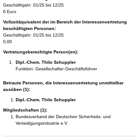
r
Geschäftsjahr: 01/25 bis 12/25
m
0 Euro
a
Vollzeitäquivalent der im Bereich der Interessenvertretung
t
beschäftigten Personen:
i
Geschäftsjahr: 01/25 bis 12/25
o
0,00
n
e
Vertretungsberechtigte Person(en):
n
Dipl.-Chem. Thilo Schuppler 
:
Funktion: Gesellschafter-Geschäftsführer
Betraute Personen, die Interessenvertretung unmittelbar
ausüben (1):
Dipl.-Chem. Thilo Schuppler 
Mitgliedschaften (1):
Bundesverband der Deutschen Sicherheits- und
Verteidigungsindustrie e.V.