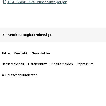
DST_Bilanz_2025_Bundesanzeiger.pdf
Sie
zurück zu:
Registereinträge
befinden
sich
hier:
Interne
Hilfe
Kontakt
Newsletter
Links
Barrierefreiheit
Datenschutz
Inhalte melden
Impressum
© Deutscher Bundestag