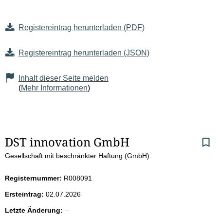
Registereintrag herunterladen (PDF)
Registereintrag herunterladen (JSON)
Inhalt dieser Seite melden
(
Mehr Informationen
)
S
DST innovation GmbH
Gesellschaft mit beschränkter Haftung (GmbH)
e
i
Registernummer:
R008091
Ersteintrag:
02.07.2026
t
l
Letzte Änderung:
–