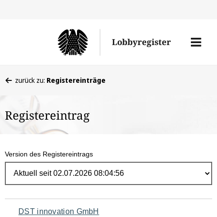
Direk
zum
Men
Lobbyregister
Inhal
öffne
Sie
zurück zu:
Registereinträge
befinden
sich
Registereintrag
hier:
Version des Registereintrags
Navigation
DST innovation GmbH