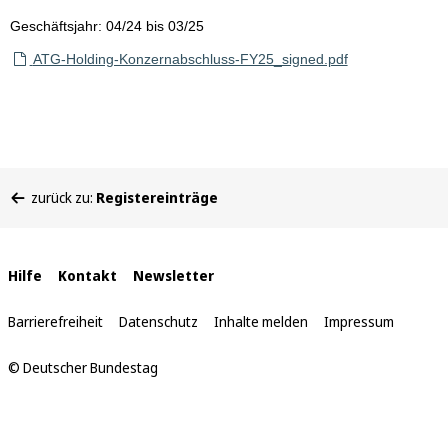
Geschäftsjahr: 04/24 bis 03/25
ATG-Holding-Konzernabschluss-FY25_signed.pdf
Sie
zurück zu:
Registereinträge
befinden
sich
hier:
Interne
Hilfe
Kontakt
Newsletter
Links
Barrierefreiheit
Datenschutz
Inhalte melden
Impressum
© Deutscher Bundestag