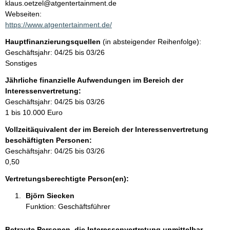
n
klaus.oetzel@atgentertainment.de
t
Webseiten:
t
a
https://www.atgentertainment.de/
k
Hauptfinanzierungsquellen
(in absteigender Reihenfolge):
t
Geschäftsjahr: 04/25 bis 03/26
i
Sonstiges
n
f
Jährliche finanzielle Aufwendungen im Bereich der
o
Interessenvertretung:
r
Geschäftsjahr: 04/25 bis 03/26
m
1 bis 10.000 Euro
a
Vollzeitäquivalent der im Bereich der Interessenvertretung
t
beschäftigten Personen:
i
Geschäftsjahr: 04/25 bis 03/26
o
0,50
n
e
Vertretungsberechtigte Person(en):
n
Björn Siecken 
:
Funktion: Geschäftsführer
Betraute Personen, die Interessenvertretung unmittelbar