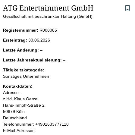
S
ATG Entertainment GmbH
Gesellschaft mit beschränkter Haftung (GmbH)
e
i
Registernummer:
R008085
Ersteintrag:
30.06.2026
t
l
Letzte Änderung:
–
e
e
l
Letzte Jahresaktualisierung:
–
e
e
n
r
Tätigkeitskategorie:
e
Sonstiges Unternehmen
r
i
Kontaktdaten:
Adresse:
n
z.Hd. Klaus Oetzel
Hans-Imhoff-Straße
2
h
50679
Köln
Deutschland
a
K
Telefonnummer: +4901633777118
o
E-Mail-Adressen:
l