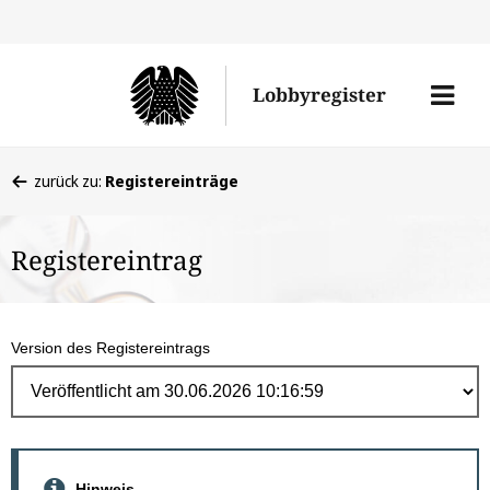
Direk
zum
Men
Lobbyregister
Inhal
öffne
Sie
zurück zu:
Registereinträge
befinden
sich
Registereintrag
hier:
Version des Registereintrags
Hinweis