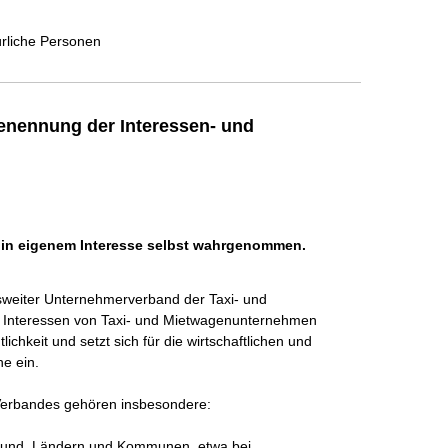
ürliche Personen
enennung der Interessen- und
h in eigenem Interesse selbst wahrgenommen.
esweiter Unternehmerverband der Taxi- und 
ie Interessen von Taxi- und Mietwagenunternehmen 
ichkeit und setzt sich für die wirtschaftlichen und 
 ein.

Verbandes gehören insbesondere:

 Bund, Ländern und Kommunen, etwa bei 