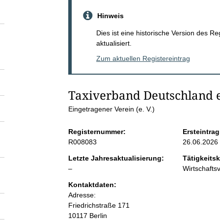
S
Hinweis
e
Dies ist eine historische Version des R
aktualisiert.
i
Zum aktuellen Registereintrag
t
Taxiverband Deutschland e
e
Eingetragener Verein (e. V.)
n
Registernummer:
Ersteintrag
R008083
26.06.2026
i
Letzte Jahresaktualisierung:
Tätigkeitsk
l
–
Wirtschaft
n
e
Kontaktdaten:
e
Adresse:
h
r
Friedrichstraße
171
10117
Berlin