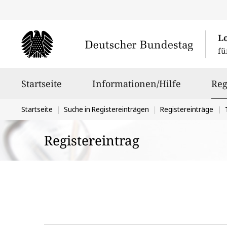
L
fü
Hauptnavigation
Startseite
Informationen/Hilfe
Reg
Sie
Startseite
Suche in Registereinträgen
Registereinträge
befinden
Registereintrag
sich
hier: