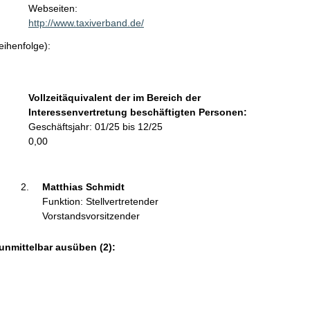
t
Webseiten:
a
http://www.taxiverband.de/
k
eihenfolge):
t
i
n
f
Vollzeitäquivalent der im Bereich der
o
Interessenvertretung beschäftigten Personen:
r
Geschäftsjahr: 01/25 bis 12/25
m
0,00
a
t
i
Matthias Schmidt 
o
Funktion: Stellvertretender
n
Vorstandsvorsitzender
e
n
unmittelbar ausüben (2):
: