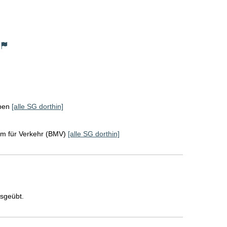
ppen
[alle SG dorthin]
um für Verkehr (BMV)
[alle SG dorthin]
usgeübt.