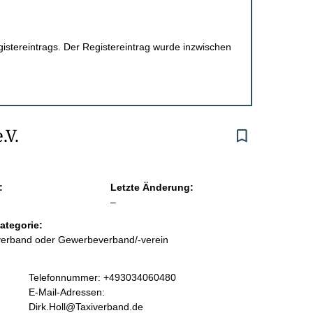
egistereintrags. Der Registereintrag wurde inzwischen
.V.
:
Letzte Änderung:
l
–
e
ategorie:
e
sverband oder Gewerbeverband/-verein
r
K
Telefonnummer: +493034060480
o
E-Mail-Adressen:
n
Dirk.Holl@Taxiverband.de