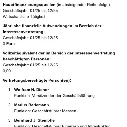
s
n
m
Hauptfinanzierungsquellen
(in absteigender Reihenfolge):
e
t
a
Geschäftsjahr: 01/25 bis 12/25
a
t
Wirtschaftliche Tätigkeit
k
i
t
Jährliche finanzielle Aufwendungen im Bereich der
o
i
Interessenvertretung:
n
n
Geschäftsjahr: 01/25 bis 12/25
e
f
0 Euro
n
o
:
Vollzeitäquivalent der im Bereich der Interessenvertretung
r
beschäftigten Personen:
m
Geschäftsjahr: 01/25 bis 12/25
a
0,00
t
i
Vertretungsberechtigte Person(en):
o
Wolfram N. Diener 
n
Funktion: Vorsitzender der Geschäftsführung
e
n
Marius Berlemann 
:
Funktion: Geschäftsführer Messen
Bernhard J. Stempfle 
Funktion: Geschäftsführer Finanzen und Infrastruktur