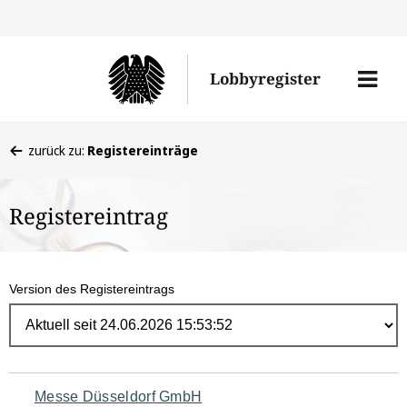
Direk
zum
Men
Lobbyregister
Inhal
öffne
Sie
zurück zu:
Registereinträge
befinden
sich
Registereintrag
hier:
Version des Registereintrags
Navigation
Messe Düsseldorf GmbH