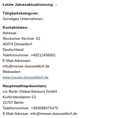
e
e
l
Letzte Jahresaktualisierung:
–
e
e
n
r
Tätigkeitskategorie:
e
Sonstiges Unternehmen
r
i
Kontaktdaten:
Adresse:
n
Stockumer Kirchstr.
61
40474
Düsseldorf
h
Deutschland
K
Telefonnummer: +49211456001
a
o
E-Mail-Adressen:
n
info@messe-duesseldorf.de
l
t
Webseiten:
a
www.messe-duesseldorf.de
t
k
Hauptstadtrepräsentanz:
t
A
c/o Berlin Global Advisors GmbH
i
d
Kurfürstendamm
53
n
r
10707
Berlin
f
e
K
Telefonnummer: +493088475470
o
s
o
E-Mail-Adresse: info@messe-duesseldorf.de
r