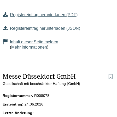
Registereintrag herunterladen (PDF)
Registereintrag herunterladen (JSON)
Inhalt dieser Seite melden
(
Mehr Informationen
)
S
Messe Düsseldorf GmbH
Gesellschaft mit beschränkter Haftung (GmbH)
e
i
Registernummer:
R008078
Ersteintrag:
24.06.2026
t
l
Letzte Änderung:
–