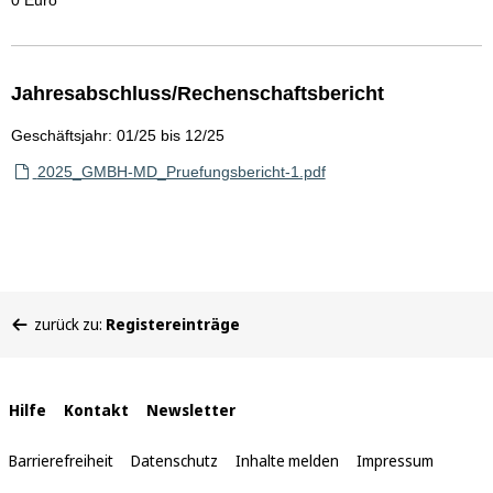
0 Euro
Jahresabschluss/Rechenschaftsbericht
Geschäftsjahr: 01/25 bis 12/25
2025_GMBH-MD_Pruefungsbericht-1.pdf
Sie
zurück zu:
Registereinträge
befinden
sich
hier:
Interne
Hilfe
Kontakt
Newsletter
Links
Barrierefreiheit
Datenschutz
Inhalte melden
Impressum