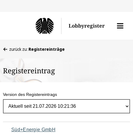
Direk
zum
Men
Lobbyregister
Inhal
öffne
Sie
zurück zu:
Registereinträge
befinden
sich
Registereintrag
hier:
Version des Registereintrags
Navigation
Süd+Energie GmbH