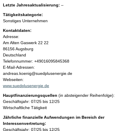
e
l
Letzte Jahresaktualisierung:
–
e
n
Tätigkeitskategorie:
e
Sonstiges Unternehmen
r
i
Kontaktdaten:
Adresse:
n
Am Alten Gaswerk 22
22
86156
Augsburg
h
Deutschland
K
Telefonnummer: +49016095845368
a
o
E-Mail-Adressen:
n
andreas.koenig@suedplusenergie.de
l
t
Webseiten:
a
www.suedplusenergie.de
t
k
Hauptfinanzierungsquellen
(in absteigender Reihenfolge):
t
Geschäftsjahr: 07/25 bis 12/25
i
Wirtschaftliche Tätigkeit
n
f
Jährliche finanzielle Aufwendungen im Bereich der
o
Interessenvertretung:
r
Geschäftsjahr: 07/25 bis 12/25