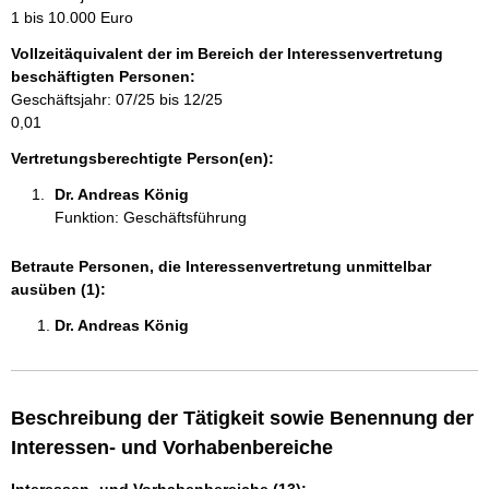
m
1 bis 10.000 Euro
a
Vollzeitäquivalent der im Bereich der Interessenvertretung
t
beschäftigten Personen:
i
Geschäftsjahr: 07/25 bis 12/25
o
0,01
n
e
Vertretungsberechtigte Person(en):
n
Dr. Andreas König 
:
Funktion: Geschäftsführung
Betraute Personen, die Interessenvertretung unmittelbar
ausüben (1):
Dr. Andreas König 
Beschreibung der Tätigkeit sowie Benennung der
Interessen- und Vorhabenbereiche