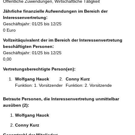
Öffentliche Zuwendungen, Wirtschaftliche Tätigkeit
m
a
Jährliche finanzielle Aufwendungen im Bereich der
t
Interessenvertretung:
i
Geschäftsjahr: 01/25 bis 12/25
o
0 Euro
n
Vollzeitäquivalent der im Bereich der Interessenvertretung
e
beschäftigten Personen:
n
Geschäftsjahr: 01/25 bis 12/25
:
0,00
Vertretungsberechtigte Person(en):
Wolfgang Hauck 
Conny Kurz 
Funktion: 1. Vorsitzender
Funktion: 2. Vorsitzende
Betraute Personen, die Interessenvertretung unmittelbar
ausüben (2):
Wolfgang Hauck 
Conny Kurz 