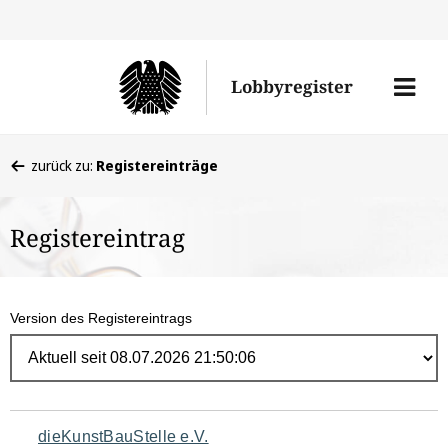
Direk
zum
Men
Lobbyregister
Inhal
öffne
Sie
zurück zu:
Registereinträge
befinden
sich
Registereintrag
hier:
Version des Registereintrags
Navigation
dieKunstBauStelle e.V.