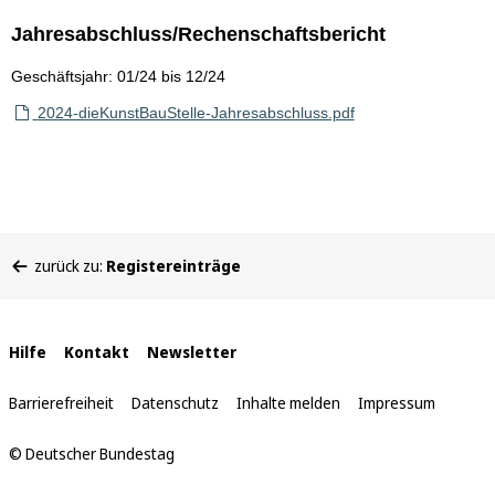
Jahresabschluss/Rechenschaftsbericht
Geschäftsjahr: 01/24 bis 12/24
2024-dieKunstBauStelle-Jahresabschluss.pdf
Sie
zurück zu:
Registereinträge
befinden
sich
hier:
Interne
Hilfe
Kontakt
Newsletter
Links
Barrierefreiheit
Datenschutz
Inhalte melden
Impressum
© Deutscher Bundestag