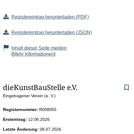
Registereintrag herunterladen (PDF)
Registereintrag herunterladen (JSON)
Inhalt dieser Seite melden
(
Mehr Informationen
)
S
dieKunstBauStelle e.V.
Eingetragener Verein (e. V.)
e
i
Registernummer:
R008055
Ersteintrag:
12.06.2026
t
Letzte Änderung:
08.07.2026