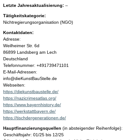
e
l
Letzte Jahresaktualisierung:
–
e
n
Tätigkeitskategorie:
e
Nichtregierungsorganisation (NGO)
r
i
Kontaktdaten:
Adresse:
n
Weilheimer Str.
6d
86899
Landsberg am Lech
h
Deutschland
K
Telefonnummer: +491739471101
a
o
E-Mail-Adressen:
n
info@dieKunstBauStelle.de
l
t
Webseiten:
a
https://diekunstbaustelle.de/
t
k
https://nazicrimesatlas.org/
t
https://www.bayernhistory.de/
i
https://werkstattbayern.de/
n
https://tischdergenerationen.de/
f
Hauptfinanzierungsquellen
(in absteigender Reihenfolge):
o
Geschäftsjahr: 01/25 bis 12/25
r