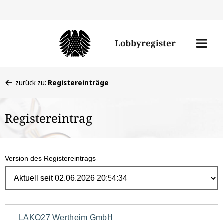
Direk
zum
Men
Lobbyregister
Inhal
öffne
Sie
zurück zu:
Registereinträge
befinden
sich
Registereintrag
hier:
Version des Registereintrags
Navigation
LAKO27 Wertheim GmbH