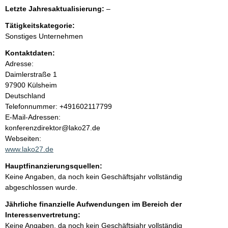
e
e
l
Letzte Jahresaktualisierung:
–
e
e
n
r
Tätigkeitskategorie:
e
Sonstiges Unternehmen
r
i
Kontaktdaten:
Adresse:
n
Daimlerstraße
1
97900
Külsheim
h
Deutschland
K
Telefonnummer: +491602117799
a
o
E-Mail-Adressen:
n
konferenzdirektor@lako27.de
l
t
Webseiten:
a
www.lako27.de
t
k
Hauptfinanzierungsquellen:
t
Keine Angaben, da noch kein Geschäftsjahr vollständig
i
abgeschlossen wurde.
n
f
Jährliche finanzielle Aufwendungen im Bereich der
o
Interessenvertretung:
r
Keine Angaben, da noch kein Geschäftsjahr vollständig