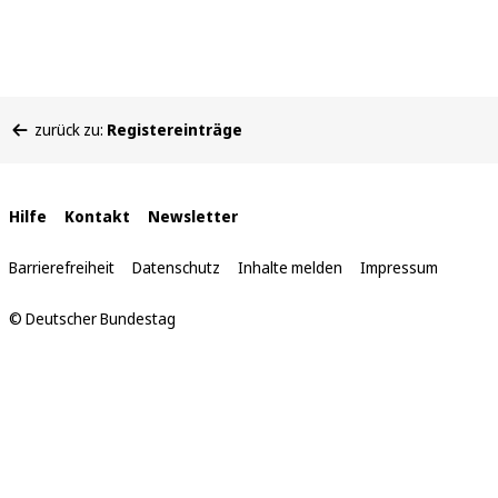
Sie
zurück zu:
Registereinträge
befinden
sich
hier:
Interne
Hilfe
Kontakt
Newsletter
Links
Barrierefreiheit
Datenschutz
Inhalte melden
Impressum
© Deutscher Bundestag