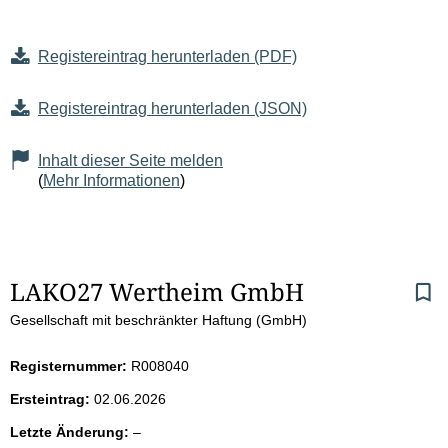
Registereintrag herunterladen (PDF)
Registereintrag herunterladen (JSON)
Inhalt dieser Seite melden
(
Mehr Informationen
)
S
LAKO27 Wertheim GmbH
Gesellschaft mit beschränkter Haftung (GmbH)
e
i
Registernummer:
R008040
Ersteintrag:
02.06.2026
t
l
Letzte Änderung:
–