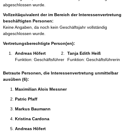
m
abgeschlossen wurde.
a
Vollzeitäquivalent der im Bereich der Interessenvertretung
t
beschäftigten Personen:
i
Keine Angaben, da noch kein Geschäftsjahr vollständig
o
abgeschlossen wurde.
n
e
Vertretungsberechtigte Person(en):
n
Andreas Höfert 
Tanja Edith Heiß 
:
Funktion: Geschäftsführer
Funktion: Geschäftsführerin
Betraute Personen, die Interessenvertretung unmittelbar
ausüben (6):
Maximilian Alois Messner 
Patric Pfaff 
Markus Baumann 
Kristina Cardona 
Andreas Höfert 