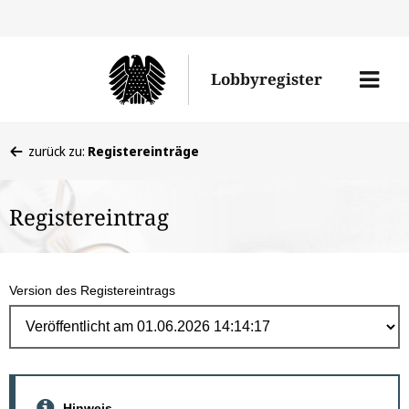
Direk
zum
Men
Lobbyregister
Inhal
öffne
Sie
zurück zu:
Registereinträge
befinden
sich
Registereintrag
hier:
Version des Registereintrags
Hinweis