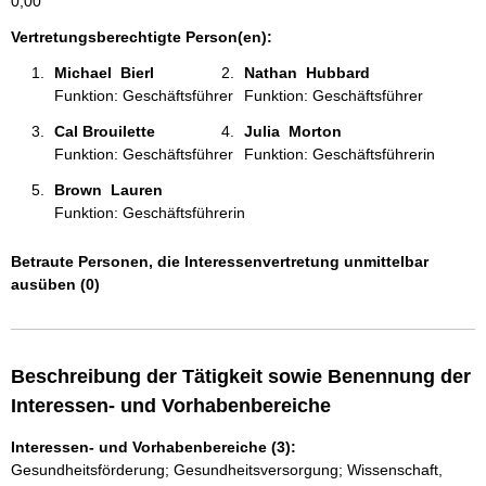
0,00
t
i
Vertretungsberechtigte Person(en):
o
Michael  Bierl  
Nathan  Hubbard 
n
Funktion: Geschäftsführer
Funktion: Geschäftsführer
e
n
Cal Brouilette 
Julia  Morton 
:
Funktion: Geschäftsführer
Funktion: Geschäftsführerin
Brown  Lauren  
Funktion: Geschäftsführerin
Betraute Personen, die Interessenvertretung unmittelbar
ausüben (0)
Beschreibung der Tätigkeit sowie Benennung der
Interessen- und Vorhabenbereiche
Interessen- und Vorhabenbereiche (3):
Gesundheitsförderung; Gesundheitsversorgung; Wissenschaft,