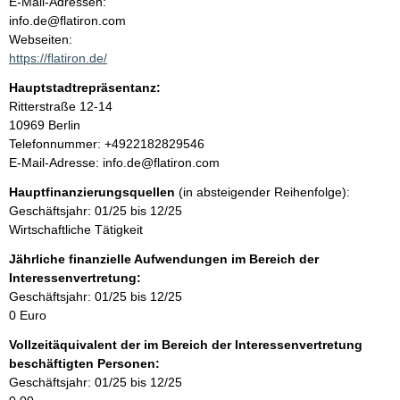
o
E-Mail-Adressen:
n
info.de@flatiron.com
t
t
Webseiten:
a
https://flatiron.de/
k
Hauptstadtrepräsentanz:
t
A
Ritterstraße
12-14
i
d
10969
Berlin
n
r
K
Telefonnummer: +4922182829546
f
e
o
E-Mail-Adresse: info.de@flatiron.com
o
s
n
r
Hauptfinanzierungsquellen
(in absteigender Reihenfolge):
s
t
m
Geschäftsjahr: 01/25 bis 12/25
e
a
a
Wirtschaftliche Tätigkeit
k
t
t
Jährliche finanzielle Aufwendungen im Bereich der
i
i
Interessenvertretung:
o
n
Geschäftsjahr: 01/25 bis 12/25
n
f
0 Euro
e
o
n
Vollzeitäquivalent der im Bereich der Interessenvertretung
r
:
beschäftigten Personen:
m
Geschäftsjahr: 01/25 bis 12/25
a