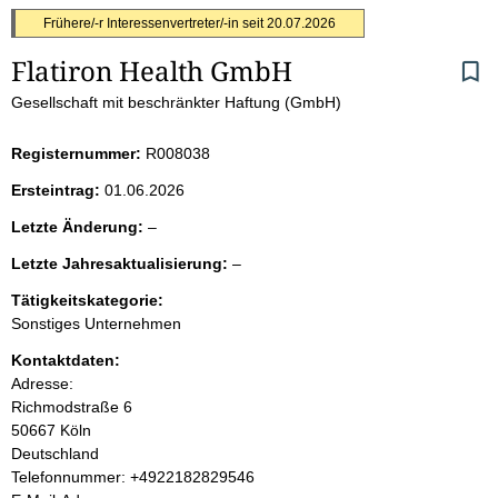
S
Frühere/-r Interessenvertreter/-in seit
20.07.2026
Flatiron Health GmbH 
e
Gesellschaft mit beschränkter Haftung (GmbH)
i
Registernummer:
R008038
t
Ersteintrag:
01.06.2026
e
l
Letzte Änderung:
–
e
n
l
Letzte Jahresaktualisierung:
–
e
e
r
i
Tätigkeitskategorie:
e
Sonstiges Unternehmen
r
n
Kontaktdaten:
Adresse:
h
Richmodstraße
6
50667
Köln
a
Deutschland
K
Telefonnummer: +4922182829546
l