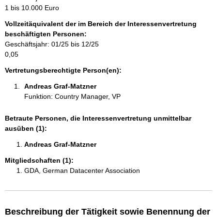
m
1 bis 10.000 Euro
a
Vollzeitäquivalent der im Bereich der Interessenvertretung
t
beschäftigten Personen:
i
Geschäftsjahr: 01/25 bis 12/25
o
0,05
n
e
Vertretungsberechtigte Person(en):
n
Andreas Graf-Matzner 
:
Funktion: Country Manager, VP
Betraute Personen, die Interessenvertretung unmittelbar
ausüben (1):
Andreas Graf-Matzner 
Mitgliedschaften (1):
GDA, German Datacenter Association
Beschreibung der Tätigkeit sowie Benennung der