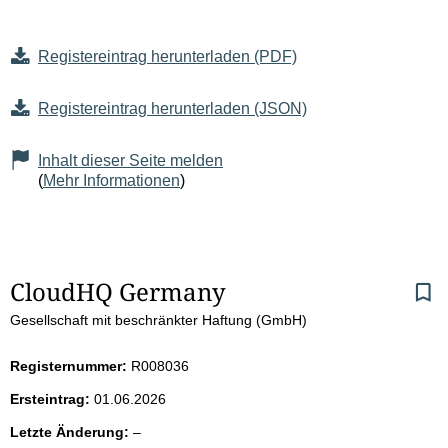
Registereintrag herunterladen (PDF)
Registereintrag herunterladen (JSON)
Inhalt dieser Seite melden
(
Mehr Informationen
)
S
CloudHQ Germany 
Gesellschaft mit beschränkter Haftung (GmbH)
e
i
Registernummer:
R008036
Ersteintrag:
01.06.2026
t
l
Letzte Änderung:
–