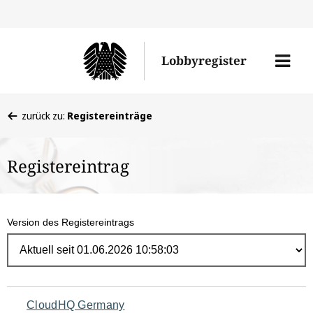
Direk
zum
Men
Lobbyregister
Inhal
öffne
Sie
zurück zu:
Registereinträge
befinden
sich
Registereintrag
hier:
Version des Registereintrags
Navigation
CloudHQ Germany