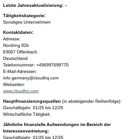
e
e
l
Letzte Jahresaktualisierung:
–
e
e
n
r
Tätigkeitskategorie:
e
Sonstiges Unternehmen
r
i
Kontaktdaten:
Adresse:
n
Nordring
82b
63067
Offenbach
h
Deutschland
K
Telefonnummer: +496997698770
a
o
E-Mail-Adressen:
n
info-germany@cloudhq.com
l
t
Webseiten:
a
www.cloudhq.com
t
k
Hauptfinanzierungsquellen
(in absteigender Reihenfolge):
t
Geschäftsjahr: 01/25 bis 12/25
i
Wirtschaftliche Tätigkeit
n
f
Jährliche finanzielle Aufwendungen im Bereich der
o
Interessenvertretung:
r
Geschäftsjahr: 01/25 bis 12/25