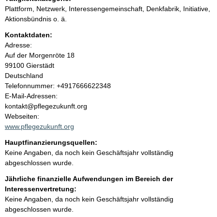
n
e
Plattform, Netzwerk, Interessengemeinschaft, Denkfabrik, Initiative,
r
i
Aktionsbündnis o. ä.
Kontaktdaten:
n
Adresse:
Auf der Morgenröte
18
h
99100
Gierstädt
Deutschland
a
K
Telefonnummer: +4917666622348
o
E-Mail-Adressen:
l
n
kontakt@pflegezukunft.org
t
Webseiten:
t
a
www.pflegezukunft.org
k
Hauptfinanzierungsquellen:
t
Keine Angaben, da noch kein Geschäftsjahr vollständig
i
abgeschlossen wurde.
n
f
Jährliche finanzielle Aufwendungen im Bereich der
o
Interessenvertretung:
r
Keine Angaben, da noch kein Geschäftsjahr vollständig
m
abgeschlossen wurde.