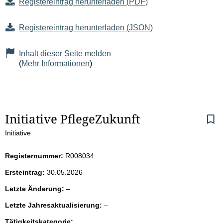
Registereintrag herunterladen (PDF)
Registereintrag herunterladen (JSON)
Inhalt dieser Seite melden
(
Mehr Informationen
)
S
Initiative PflegeZukunft
Initiative
e
i
Registernummer:
R008034
Ersteintrag:
30.05.2026
t
l
Letzte Änderung:
–
e
e
l
Letzte Jahresaktualisierung:
–
e
e
r
Tätigkeitskategorie: