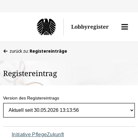
Direk
zum
Men
Lobbyregister
Inhal
öffne
Sie
zurück zu:
Registereinträge
befinden
sich
Registereintrag
hier:
Version des Registereintrags
Navigation
Initiative PflegeZukunft