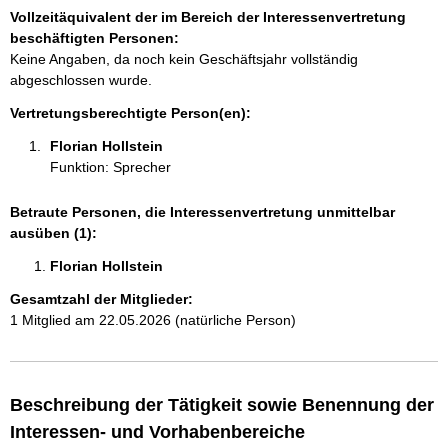
a
Vollzeitäquivalent der im Bereich der Interessenvertretung
t
beschäftigten Personen:
i
Keine Angaben, da noch kein Geschäftsjahr vollständig
o
abgeschlossen wurde.
n
e
Vertretungsberechtigte Person(en):
n
Florian Hollstein 
:
Funktion: Sprecher
Betraute Personen, die Interessenvertretung unmittelbar
ausüben (1):
Florian Hollstein 
Gesamtzahl der Mitglieder:
1 Mitglied am 22.05.2026 (natürliche Person)
Beschreibung der Tätigkeit sowie Benennung der
Interessen- und Vorhabenbereiche