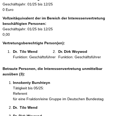
r
Geschäftsjahr: 01/25 bis 12/25
m
0 Euro
a
Vollzeitäquivalent der im Bereich der Interessenvertretung
t
beschäftigten Personen:
i
Geschäftsjahr: 01/25 bis 12/25
o
0,00
n
e
Vertretungsberechtigte Person(en):
n
Dr.  Tilo Wend 
Dr. Dirk Woywod 
:
Funktion: Geschäftsführer
Funktion: Geschäftsführer
Betraute Personen, die Interessenvertretung unmittelbar
ausüben (3):
Innokenty Burshteyn 
Tätigkeit bis 05/25:
Referent
für eine Fraktion/eine Gruppe im Deutschen Bundestag
Dr.  Tilo Wend 