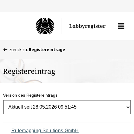
Direk
zum
Men
Lobbyregister
Inhal
öffne
Sie
zurück zu:
Registereinträge
befinden
sich
Registereintrag
hier:
Version des Registereintrags
Navigation
Rulemapping Solutions GmbH