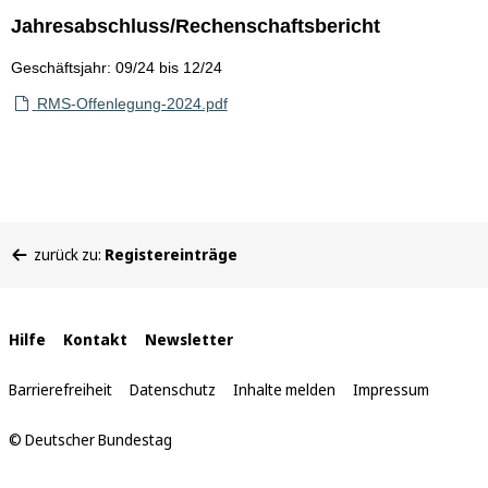
Jahresabschluss/Rechenschaftsbericht
Geschäftsjahr: 09/24 bis 12/24
RMS-Offenlegung-2024.pdf
Sie
zurück zu:
Registereinträge
befinden
sich
hier:
Interne
Hilfe
Kontakt
Newsletter
Links
Barrierefreiheit
Datenschutz
Inhalte melden
Impressum
© Deutscher Bundestag