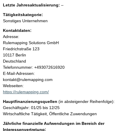
e
e
l
Letzte Jahresaktualisierung:
–
e
e
n
r
Tätigkeitskategorie:
e
Sonstiges Unternehmen
r
i
Kontaktdaten:
Adresse:
n
Rulemapping Solutions GmbH
Friedrichstraße
123
h
10117
Berlin
Deutschland
a
K
Telefonnummer: +493072616920
o
E-Mail-Adressen:
l
n
kontakt@rulemapping.com
t
Webseiten:
t
a
https://rulemapping.com/
k
Hauptfinanzierungsquellen
(in absteigender Reihenfolge):
t
Geschäftsjahr: 01/25 bis 12/25
i
Wirtschaftliche Tätigkeit, Öffentliche Zuwendungen
n
f
Jährliche finanzielle Aufwendungen im Bereich der
o
Interessenvertretung: