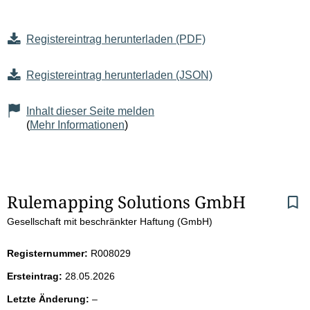
Registereintrag herunterladen (PDF)
Registereintrag herunterladen (JSON)
Inhalt dieser Seite melden
(
Mehr Informationen
)
S
Rulemapping Solutions GmbH
Gesellschaft mit beschränkter Haftung (GmbH)
e
i
Registernummer:
R008029
Ersteintrag:
28.05.2026
t
l
Letzte Änderung:
–