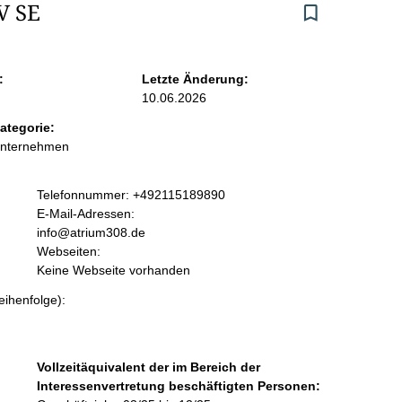
V SE
:
Letzte Änderung:
10.06.2026
ategorie:
Unternehmen
K
Telefonnummer: +492115189890
o
E-Mail-Adressen:
n
info@atrium308.de
t
Webseiten:
a
Keine Webseite vorhanden
k
eihenfolge):
t
i
n
f
Vollzeitäquivalent der im Bereich der
o
Interessenvertretung beschäftigten Personen:
r