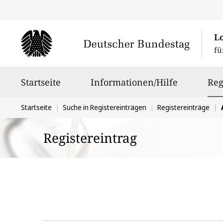
L
fü
Hauptnavigation
Startseite
Informationen/Hilfe
Reg
Sie
Startseite
Suche in Registereinträgen
Registereinträge
befinden
Registereintrag
sich
hier: