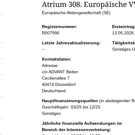
S
Atrium 308. Europäische V
Europäische Aktiengesellschaft (SE)
e
Registernummer:
Ersteintrag
i
R007996
13.05.2026
Letzte Jahresaktualisierung:
Tätigkeitsk
t
l
–
Sonstiges 
e
Kontaktdaten:
e
e
Adresse:
r
c/o ADVANT Beiten
n
Cecilienallee
7
40474
Düsseldorf
Deutschland
i
Hauptfinanzierungsquellen
(in absteigender R
n
Geschäftsjahr: 03/25 bis 12/25
Sonstiges
h
Jährliche finanzielle Aufwendungen im
Bereich der Interessenvertretung: