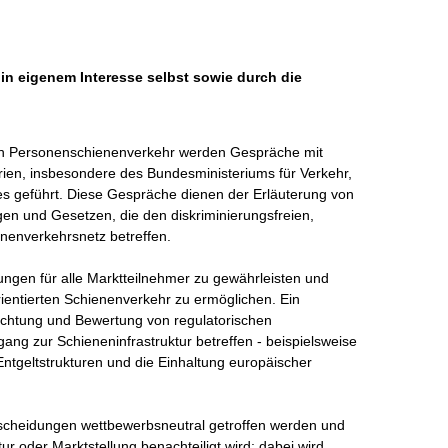
 in eigenem Interesse selbst sowie durch die
ch Personenschienenverkehr werden Gespräche mit 
rien, insbesondere des Bundesministeriums für Verkehr, 
s geführt. Diese Gespräche dienen der Erläuterung von 
n und Gesetzen, die den diskriminierungsfreien, 
nenverkehrsnetz betreffen.

ngungen für alle Marktteilnehmer zu gewährleisten und 
orientierten Schienenverkehr zu ermöglichen. Ein 
achtung und Bewertung von regulatorischen 
 zur Schieneninfrastruktur betreffen - beispielsweise 
ntgeltstrukturen und die Einhaltung europäischer 
tscheidungen wettbewerbsneutral getroffen werden und 
 oder Marktstellung benachteiligt wird; dabei wird 