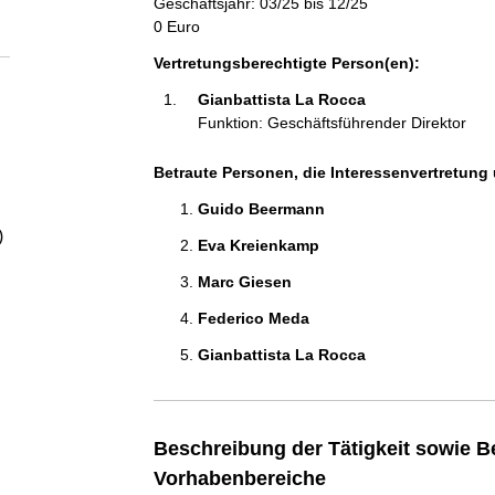
Geschäftsjahr: 03/25 bis 12/25
a
0 Euro
l
Vertretungsberechtigte Person(en):
Gianbattista La Rocca 
t
Funktion: Geschäftsführender Direktor
Betraute Personen, die Interessenvertretung 
Guido Beermann 
)
Eva Kreienkamp 
Marc Giesen 
Federico Meda 
Gianbattista La Rocca 
Beschreibung der Tätigkeit sowie B
Vorhabenbereiche