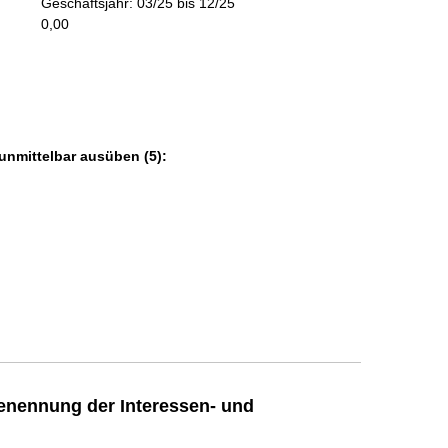
Geschäftsjahr: 03/25 bis 12/25
m
0,00
a
t
i
o
n
e
unmittelbar ausüben (5):
n
:
enennung der Interessen- und