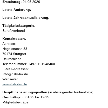
Ersteintrag:
04.05.2026
e
l
Letzte Änderung:
–
e
n
l
Letzte Jahresaktualisierung:
–
e
e
r
i
Tätigkeitskategorie:
e
Berufsverband
r
n
Kontaktdaten:
Adresse:
h
Hegelstrasse
33
70174
Stuttgart
a
Deutschland
K
Telefonnummer: +4971161948400
l
o
E-Mail-Adressen:
n
Info@dstv-bw.de
t
t
Webseiten:
a
www.dstv-bw.de
k
Hauptfinanzierungsquellen
(in absteigender Reihenfolge):
t
Geschäftsjahr: 01/25 bis 12/25
i
Mitgliedsbeiträge
n