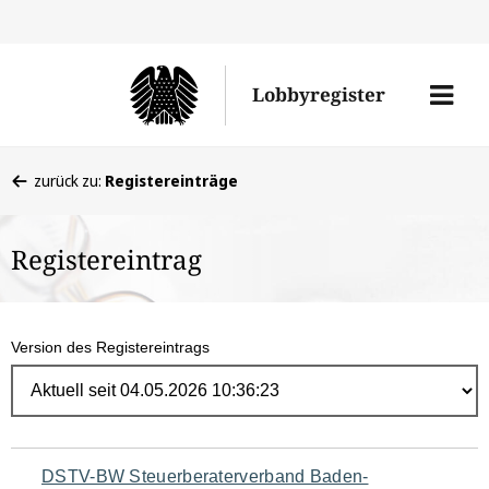
Direk
zum
Men
Lobbyregister
Inhal
öffne
Sie
zurück zu:
Registereinträge
befinden
sich
Registereintrag
hier:
Version des Registereintrags
Navigation
DSTV-BW Steuerberaterverband Baden-