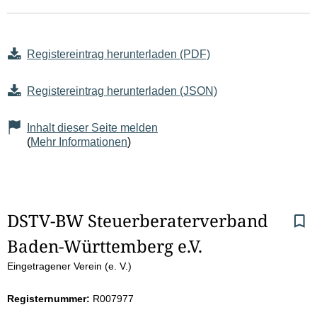
Registereintrag herunterladen (PDF)
Registereintrag herunterladen (JSON)
Inhalt dieser Seite melden
(
Mehr Informationen
)
S
DSTV-BW Steuerberaterverband 
Baden-Württemberg e.V.
e
Eingetragener Verein (e. V.)
i
Registernummer:
R007977
t