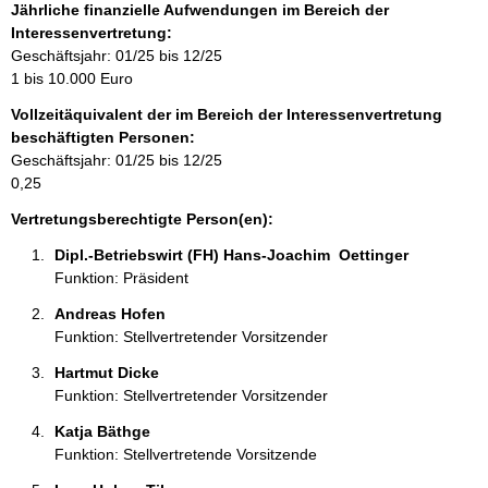
f
Jährliche finanzielle Aufwendungen im Bereich der
o
Interessenvertretung:
r
Geschäftsjahr: 01/25 bis 12/25
m
1 bis 10.000 Euro
a
Vollzeitäquivalent der im Bereich der Interessenvertretung
t
beschäftigten Personen:
i
Geschäftsjahr: 01/25 bis 12/25
o
0,25
n
e
Vertretungsberechtigte Person(en):
n
Dipl.-Betriebswirt (FH) Hans-Joachim  Oettinger  
:
Funktion: Präsident
Andreas Hofen 
Funktion: Stellvertretender Vorsitzender
Hartmut Dicke 
Funktion: Stellvertretender Vorsitzender
Katja Bäthge 
Funktion: Stellvertretende Vorsitzende