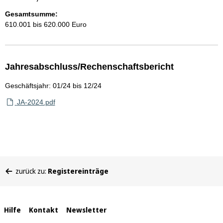
Gesamtsumme:
610.001 bis 620.000 Euro
Jahresabschluss/Rechenschaftsbericht
Geschäftsjahr: 01/24 bis 12/24
JA-2024.pdf
Sie
zurück zu:
Registereinträge
befinden
sich
hier:
Interne
Hilfe
Kontakt
Newsletter