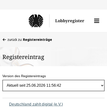
Direk
zum
Men
Lobbyregister
Inhal
öffne
Sie
zurück zu:
Registereinträge
befinden
sich
Registereintrag
hier:
Version des Registereintrags
Navigation
Deutschland zahlt digital (e.V.)