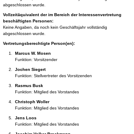
m
abgeschlossen wurde.
a
Vollzeitäquivalent der im Bereich der Interessenvertretung
t
beschäftigten Personen:
i
Keine Angaben, da noch kein Geschäftsjahr vollständig
o
abgeschlossen wurde.
n
e
Vertretungsberechtigte Person(en):
n
Marcus W. Mosen 
:
Funktion: Vorsitzender
Jochen Siegert 
Funktion: Stellvertreter des Vorsitzenden
Rasmus Busk 
Funktion: Mitglied des Vorstandes
Christoph Woller 
Funktion: Mitglied des Vorstandes
Jens Loos 
Funktion: Mitglied des Vorstandes