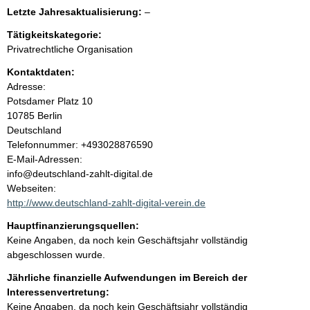
e
l
Letzte Jahresaktualisierung:
–
e
n
Tätigkeitskategorie:
e
Privatrechtliche Organisation
r
i
Kontaktdaten:
Adresse:
n
Potsdamer Platz
10
10785
Berlin
h
Deutschland
K
Telefonnummer: +493028876590
a
o
E-Mail-Adressen:
n
info@deutschland-zahlt-digital.de
l
t
Webseiten:
a
http://www.deutschland-zahlt-digital-verein.de
t
k
Hauptfinanzierungsquellen:
t
Keine Angaben, da noch kein Geschäftsjahr vollständig
i
abgeschlossen wurde.
n
f
Jährliche finanzielle Aufwendungen im Bereich der
o
Interessenvertretung:
r
Keine Angaben, da noch kein Geschäftsjahr vollständig