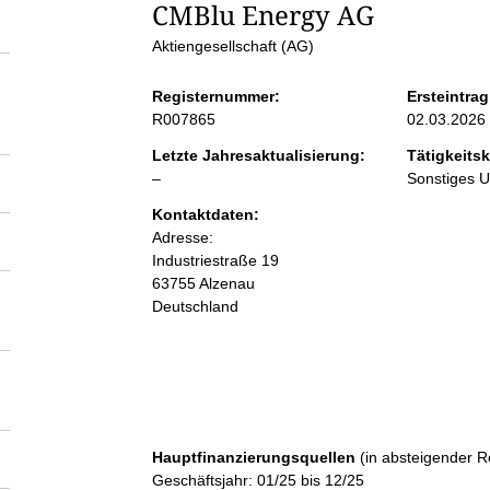
S
CMBlu Energy AG
Aktiengesellschaft (AG)
e
Registernummer:
Ersteintrag
i
R007865
02.03.2026
Letzte Jahresaktualisierung:
Tätigkeitsk
t
l
–
Sonstiges 
e
Kontaktdaten:
e
e
Adresse:
r
Industriestraße
19
n
63755
Alzenau
Deutschland
i
n
h
Hauptfinanzierungsquellen
(in absteigender R
Geschäftsjahr: 01/25 bis 12/25