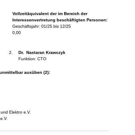
m
a
Vollzeitäquivalent der im Bereich der
t
Interessenvertretung beschäftigten Personen:
i
Geschäftsjahr: 01/25 bis 12/25
o
0,00
n
e
n
Dr.  Nastaran Krawczyk 
:
Funktion: CTO
unmittelbar ausüben (2):
und Elektro e.V.
e.V.