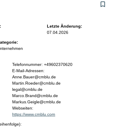
:
Letzte Änderung:
07.04.2026
ategorie:
Unternehmen
K
Telefonnummer: +49602370620
o
E-Mail-Adressen:
n
Anne.Bauer@cmblu.de
t
Martin.Roeder@cmblu.de
a
legal@cmblu.de
k
Marco.Brand@cmblu.de
t
Markus.Geigle@cmblu.de
i
Webseiten:
n
https://www.cmblu.com
f
eihenfolge):
o
r