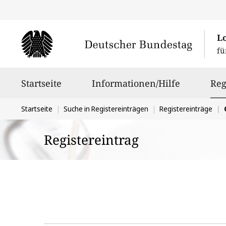
L
fü
Hauptnavigation
Startseite
Informationen/Hilfe
Reg
Sie
Startseite
Suche in Registereinträgen
Registereinträge
befinden
Registereintrag
sich
hier: