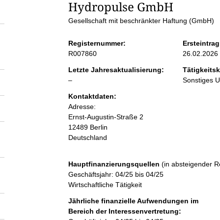
S
Hydropulse GmbH
Gesellschaft mit beschränkter Haftung (GmbH)
e
Registernummer:
Ersteintrag
i
R007860
26.02.2026
Letzte Jahresaktualisierung:
Tätigkeitsk
t
l
–
Sonstiges 
e
Kontaktdaten:
e
e
Adresse:
r
Ernst-Augustin-Straße
2
n
12489
Berlin
Deutschland
i
Hauptfinanzierungsquellen
(in absteigender R
n
Geschäftsjahr: 04/25 bis 04/25
Wirtschaftliche Tätigkeit
h
Jährliche finanzielle Aufwendungen im
Bereich der Interessenvertretung: