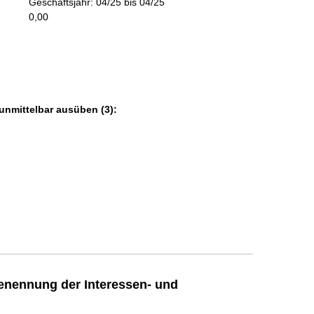
Geschäftsjahr: 04/25 bis 04/25
m
0,00
a
t
i
o
n
e
unmittelbar ausüben (3):
n
:
enennung der Interessen- und