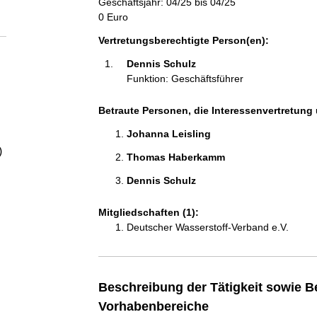
Geschäftsjahr: 04/25 bis 04/25
a
0 Euro
l
Vertretungsberechtigte Person(en):
Dennis Schulz 
t
Funktion: Geschäftsführer
Betraute Personen, die Interessenvertretung 
Johanna Leisling 
)
Thomas Haberkamm 
Dennis Schulz 
Mitgliedschaften (1):
Deutscher Wasserstoff-Verband e.V.
Beschreibung der Tätigkeit sowie B
Vorhabenbereiche