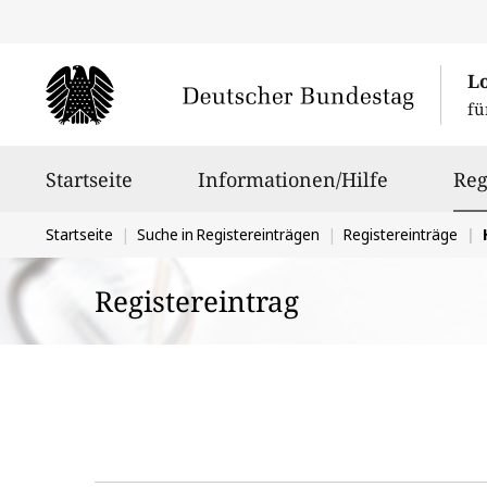
L
fü
Hauptnavigation
Startseite
Informationen/Hilfe
Reg
Sie
Startseite
Suche in Registereinträgen
Registereinträge
befinden
Registereintrag
sich
hier: