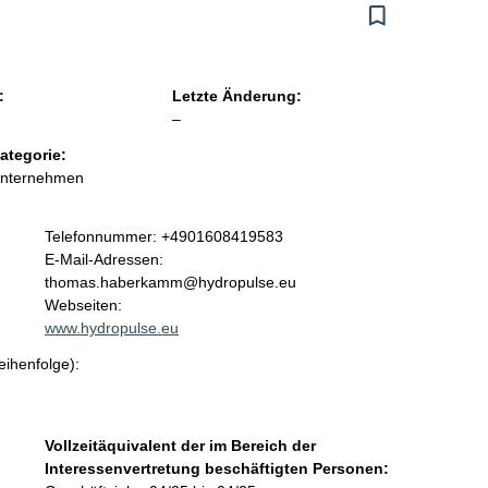
:
Letzte Änderung:
l
–
e
ategorie:
e
Unternehmen
r
K
Telefonnummer: +4901608419583
o
E-Mail-Adressen:
n
thomas.haberkamm@hydropulse.eu
t
Webseiten:
a
www.hydropulse.eu
k
eihenfolge):
t
i
n
f
Vollzeitäquivalent der im Bereich der
o
Interessenvertretung beschäftigten Personen:
r