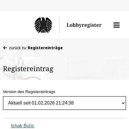
Direk
zum
Men
Lobbyregister
Inhal
öffne
Sie
zurück zu:
Registereinträge
befinden
sich
Registereintrag
hier:
Version des Registereintrags
Navigation
Ishak Bulic