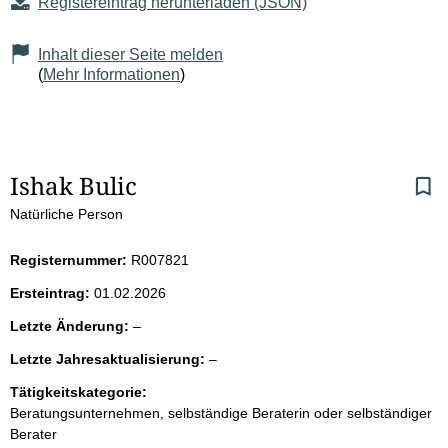
Registereintrag herunterladen (JSON)
Inhalt dieser Seite melden
(
Mehr Informationen
)
S
Ishak Bulic
Natürliche Person
e
i
Registernummer:
R007821
Ersteintrag:
01.02.2026
t
l
Letzte Änderung:
–
e
e
l
Letzte Jahresaktualisierung:
–
e
e
n
r
Tätigkeitskategorie:
e
Beratungsunternehmen, selbständige Beraterin oder selbständiger
r
i
Berater