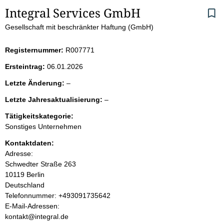
S
Integral Services GmbH
Gesellschaft mit beschränkter Haftung (GmbH)
e
i
Registernummer:
R007771
Ersteintrag:
06.01.2026
t
l
Letzte Änderung:
–
e
e
l
Letzte Jahresaktualisierung:
–
e
e
n
r
Tätigkeitskategorie:
e
Sonstiges Unternehmen
r
i
Kontaktdaten:
Adresse:
n
Schwedter Straße
263
10119
Berlin
h
Deutschland
K
Telefonnummer: +493091735642
a
o
E-Mail-Adressen:
n
kontakt@integral.de
l