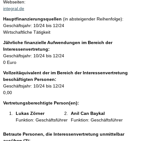
t
Webseiten:
a
integral.de
t
k
Hauptfinanzierungsquellen
(in absteigender Reihenfolge):
t
Geschäftsjahr: 10/24 bis 12/24
i
Wirtschaftliche Tätigkeit
n
f
Jährliche finanzielle Aufwendungen im Bereich der
o
Interessenvertretung:
r
Geschäftsjahr: 10/24 bis 12/24
m
0 Euro
a
Vollzeitäquivalent der im Bereich der Interessenvertretung
t
beschäftigten Personen:
i
Geschäftsjahr: 10/24 bis 12/24
o
0,00
n
e
Vertretungsberechtigte Person(en):
n
Lukas Zörner 
Anil Can Baykal 
:
Funktion: Geschäftsführer
Funktion: Geschäftsführer
Betraute Personen, die Interessenvertretung unmittelbar
ausüben (2):