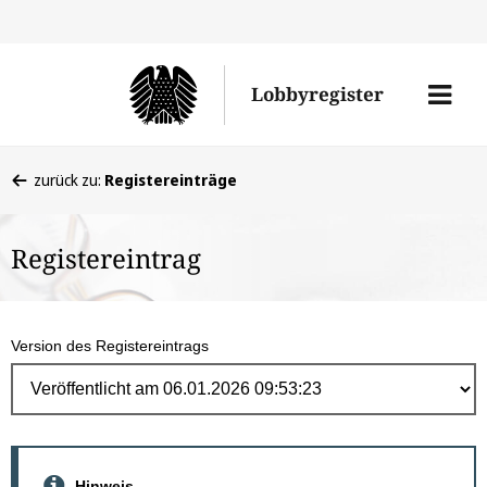
Direk
zum
Men
Lobbyregister
Inhal
öffne
Sie
zurück zu:
Registereinträge
befinden
sich
Registereintrag
hier:
Version des Registereintrags
Hinweis