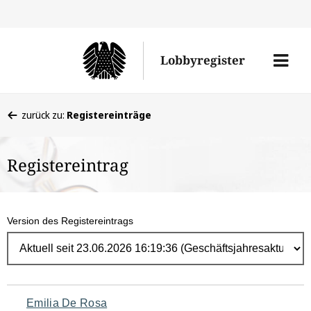
Direk
zum
Men
Lobbyregister
Inhal
öffne
Sie
zurück zu:
Registereinträge
befinden
sich
Registereintrag
hier:
Version des Registereintrags
Navigation
Emilia De Rosa