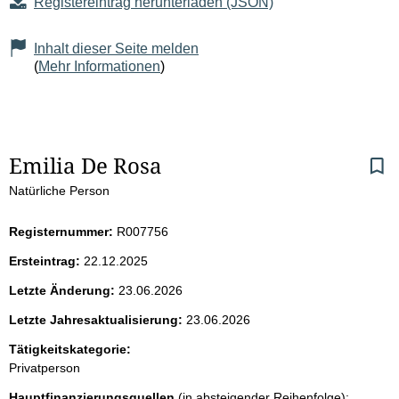
Registereintrag herunterladen (JSON)
Inhalt dieser Seite melden
(
Mehr Informationen
)
S
Emilia De Rosa
Natürliche Person
e
i
Registernummer:
R007756
Ersteintrag:
22.12.2025
t
Letzte Änderung:
23.06.2026
e
Letzte Jahresaktualisierung:
23.06.2026
n
Tätigkeitskategorie:
Privatperson
i
Hauptfinanzierungsquellen
(in absteigender Reihenfolge):