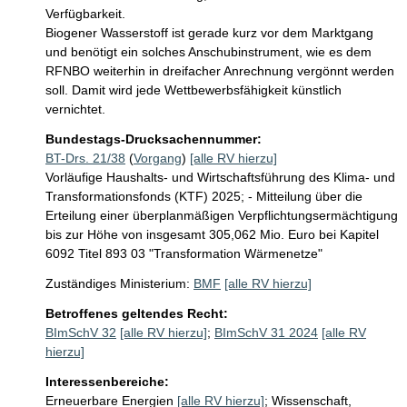
Verfügbarkeit.

Biogener Wasserstoff ist gerade kurz vor dem Marktgang 
und benötigt ein solches Anschubinstrument, wie es dem 
RFNBO weiterhin in dreifacher Anrechnung vergönnt werden 
soll. Damit wird jede Wettbewerbsfähigkeit künstlich 
Bundestags-Drucksachennummer:
BT-Drs. 21/38
(
Vorgang
)
[alle RV hierzu]
Vorläufige Haushalts- und Wirtschaftsführung des Klima- und
Transformationsfonds (KTF) 2025; - Mitteilung über die
Erteilung einer überplanmäßigen Verpflichtungsermächtigung
bis zur Höhe von insgesamt 305,062 Mio. Euro bei Kapitel
6092 Titel 893 03 "Transformation Wärmenetze"
Zuständiges Ministerium:
BMF
[alle RV hierzu]
Betroffenes geltendes Recht:
BImSchV 32
[alle RV hierzu]
;
BImSchV 31 2024
[alle RV
hierzu]
Interessenbereiche:
Erneuerbare Energien
[alle RV hierzu]
;
Wissenschaft,