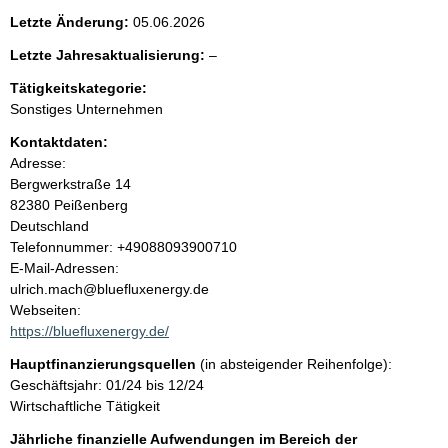
e
Letzte Änderung:
05.06.2026
n
l
Letzte Jahresaktualisierung:
–
e
i
Tätigkeitskategorie:
e
Sonstiges Unternehmen
r
n
Kontaktdaten:
Adresse:
h
Bergwerkstraße
14
82380
Peißenberg
a
Deutschland
K
Telefonnummer: +49088093900710
l
o
E-Mail-Adressen:
n
ulrich.mach@bluefluxenergy.de
t
t
Webseiten:
a
https://bluefluxenergy.de/
k
Hauptfinanzierungsquellen
(in absteigender Reihenfolge):
t
Geschäftsjahr: 01/24 bis 12/24
i
Wirtschaftliche Tätigkeit
n
f
Jährliche finanzielle Aufwendungen im Bereich der