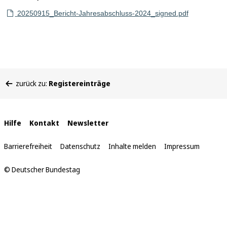
20250915_Bericht-Jahresabschluss-2024_signed.pdf
Sie
zurück zu:
Registereinträge
befinden
sich
hier:
Interne
Hilfe
Kontakt
Newsletter
Links
Barrierefreiheit
Datenschutz
Inhalte melden
Impressum
© Deutscher Bundestag