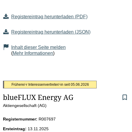
Registereintrag herunterladen (PDF)
Registereintrag herunterladen (JSON)
Inhalt dieser Seite melden
(
Mehr Informationen
)
S
Frühere/-r Interessenvertreter/-in seit
05.06.2026
blueFLUX Energy AG
e
Aktiengesellschaft (AG)
i
Registernummer:
R007697
t
Ersteintrag:
13.11.2025