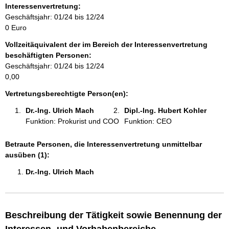
o
Interessenvertretung:
r
Geschäftsjahr: 01/24 bis 12/24
m
0 Euro
a
Vollzeitäquivalent der im Bereich der Interessenvertretung
t
beschäftigten Personen:
i
Geschäftsjahr: 01/24 bis 12/24
o
0,00
n
e
Vertretungsberechtigte Person(en):
n
Dr.-Ing. Ulrich Mach 
Dipl.-Ing. Hubert Kohler 
:
Funktion: Prokurist und COO
Funktion: CEO
Betraute Personen, die Interessenvertretung unmittelbar
ausüben (1):
Dr.-Ing. Ulrich Mach 
Beschreibung der Tätigkeit sowie Benennung der