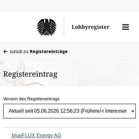
Direk
zum
Men
Lobbyregister
Inhal
öffne
Sie
zurück zu:
Registereinträge
befinden
sich
Registereintrag
hier:
Version des Registereintrags
Navigation
blueFLUX Energy AG