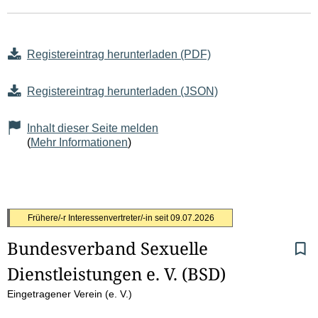
Registereintrag herunterladen (PDF)
Registereintrag herunterladen (JSON)
Inhalt dieser Seite melden
(
Mehr Informationen
)
S
Frühere/-r Interessenvertreter/-in seit
09.07.2026
Bundesverband Sexuelle 
e
Dienstleistungen e. V. (BSD)
i
Eingetragener Verein (e. V.)
t