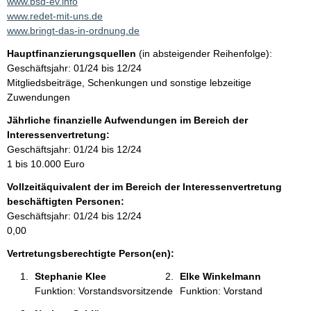
a
www.bsd-ev.info
k
www.redet-mit-uns.de
t
www.bringt-das-in-ordnung.de
i
Hauptfinanzierungsquellen
(in absteigender Reihenfolge):
n
Geschäftsjahr: 01/24 bis 12/24
f
Mitgliedsbeiträge, Schenkungen und sonstige lebzeitige
o
Zuwendungen
r
m
Jährliche finanzielle Aufwendungen im Bereich der
a
Interessenvertretung:
t
Geschäftsjahr: 01/24 bis 12/24
i
1 bis 10.000 Euro
o
Vollzeitäquivalent der im Bereich der Interessenvertretung
n
beschäftigten Personen:
e
Geschäftsjahr: 01/24 bis 12/24
n
0,00
:
Vertretungsberechtigte Person(en):
Stephanie Klee 
Elke Winkelmann 
Funktion: Vorstandsvorsitzende
Funktion: Vorstand