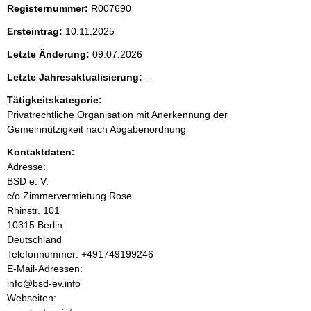
Registernummer:
R007690
e
Ersteintrag:
10.11.2025
n
Letzte Änderung:
09.07.2026
i
l
Letzte Jahresaktualisierung:
–
e
Tätigkeitskategorie:
n
e
Privatrechtliche Organisation mit Anerkennung der
r
Gemeinnützigkeit nach Abgabenordnung
h
Kontaktdaten:
a
Adresse:
BSD e. V.
l
c/o Zimmervermietung Rose
Rhinstr.
101
t
10315
Berlin
Deutschland
K
Telefonnummer: +491749199246
o
E-Mail-Adressen:
n
info@bsd-ev.info
t
Webseiten: