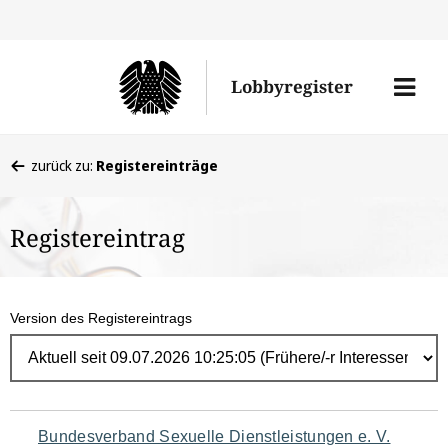
Direk
zum
Men
Lobbyregister
Inhal
öffne
Sie
zurück zu:
Registereinträge
befinden
sich
Registereintrag
hier:
Version des Registereintrags
Navigation
Bundesverband Sexuelle Dienstleistungen e. V.