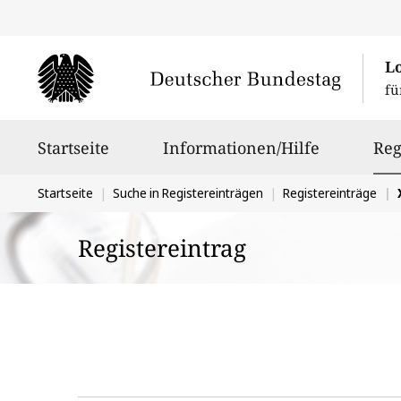
L
fü
Hauptnavigation
Startseite
Informationen/Hilfe
Reg
Sie
Startseite
Suche in Registereinträgen
Registereinträge
befinden
Registereintrag
sich
hier: