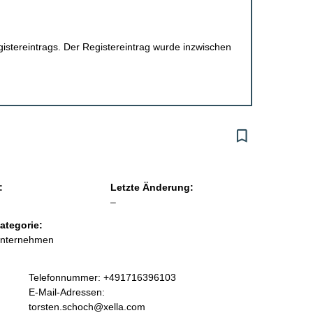
egistereintrags. Der Registereintrag wurde inzwischen
:
Letzte Änderung:
l
–
e
ategorie:
e
Unternehmen
r
K
Telefonnummer: +491716396103
o
E-Mail-Adressen:
n
torsten.schoch@xella.com