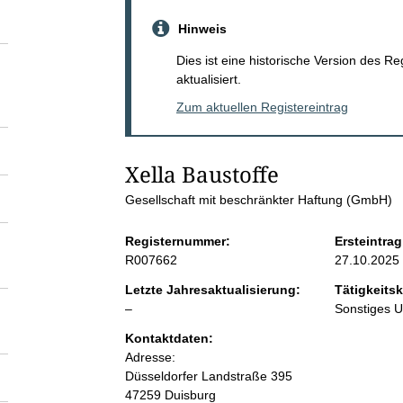
S
Hinweis
e
Dies ist eine historische Version des R
aktualisiert.
i
Zum aktuellen Registereintrag
t
Xella Baustoffe 
e
Gesellschaft mit beschränkter Haftung (GmbH)
n
Registernummer:
Ersteintrag
R007662
27.10.2025
i
Letzte Jahresaktualisierung:
Tätigkeitsk
l
–
Sonstiges 
n
e
Kontaktdaten:
e
Adresse:
h
r
Düsseldorfer Landstraße
395
47259
Duisburg