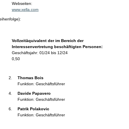
t
Webseiten:
a
www.xella.com
k
eihenfolge):
t
i
n
f
Vollzeitäquivalent der im Bereich der
o
Interessenvertretung beschäftigten Personen:
r
Geschäftsjahr: 01/24 bis 12/24
m
0,50
a
t
i
Thomas Bois 
o
Funktion: Geschäftsführer
n
Davide Papavero 
e
Funktion: Geschäftsführer
n
:
Patrik Polakovic 
Funktion: Geschäftsführer