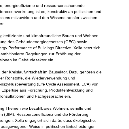
ige, energieeffiziente und ressourcenschonende 
eressenvertretung ist es, konstruktiv an politischen und 
esens mitzuwirken und den Wissenstransfer zwischen 
rn.

gieeffiziente und klimafreundliche Bauen und Wohnen, 
zung des Gebäudeenergiegesetzes (GEG) sowie 
gy Performance of Buildings Directive. Xella setzt sich 
ch ambitionierte Regelungen zur Erhöhung der 
sionen im Gebäudesektor ein.

 der Kreislaufwirtschaft im Bausektor. Dazu gehören die 
er Rohstoffe, die Wiederverwendung und 
benszyklusbewertung (Life Cycle Assessment, LCA) von 
 Expertise aus Forschung, Produktentwicklung und 
 Konsultationen und Fachgespräche ein.

tung Themen wie bezahlbares Wohnen, serielle und 
n (BIM), Ressourceneffizienz und die Förderung 
ungen. Xella engagiert sich dafür, dass ökologische, 
 ausgewogener Weise in politischen Entscheidungen 