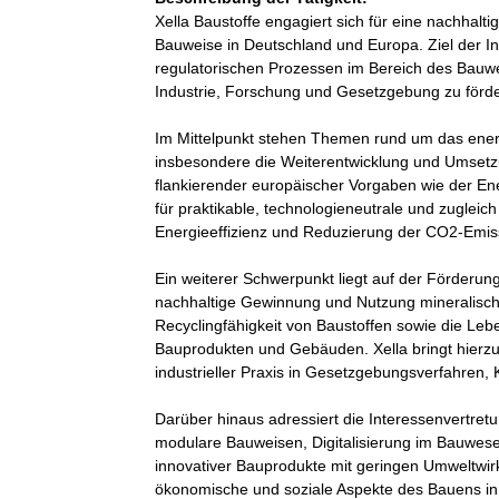
Xella Baustoffe engagiert sich für eine nachhalt
Bauweise in Deutschland und Europa. Ziel der Int
regulatorischen Prozessen im Bereich des Bauw
Industrie, Forschung und Gesetzgebung zu förde
Im Mittelpunkt stehen Themen rund um das ener
insbesondere die Weiterentwicklung und Umset
flankierender europäischer Vorgaben wie der Ener
für praktikable, technologieneutrale und zuglei
Energieeffizienz und Reduzierung der CO2-Emis
Ein weiterer Schwerpunkt liegt auf der Förderung
nachhaltige Gewinnung und Nutzung mineralisch
Recyclingfähigkeit von Baustoffen sowie die Le
Bauprodukten und Gebäuden. Xella bringt hierzu
industrieller Praxis in Gesetzgebungsverfahren,
Darüber hinaus adressiert die Interessenvertre
modulare Bauweisen, Digitalisierung im Bauwese
innovativer Bauprodukte mit geringen Umweltwirk
ökonomische und soziale Aspekte des Bauens in