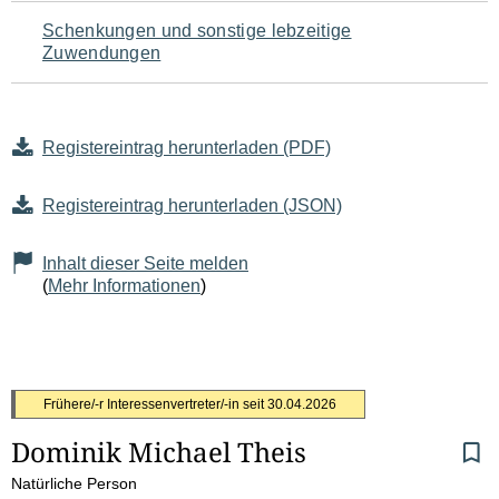
Schenkungen und sonstige lebzeitige
Zuwendungen
Registereintrag herunterladen (PDF)
Registereintrag herunterladen (JSON)
Inhalt dieser Seite melden
(
Mehr Informationen
)
S
Frühere/-r Interessenvertreter/-in seit
30.04.2026
Dominik Michael Theis
e
Natürliche Person