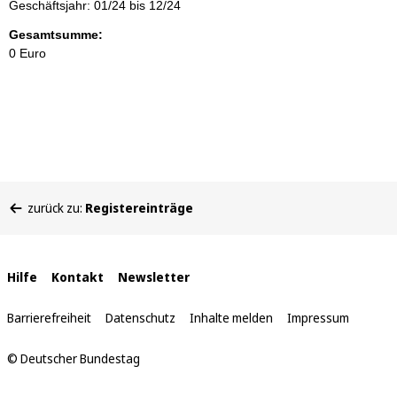
Geschäftsjahr: 01/24 bis 12/24
Gesamtsumme:
0 Euro
Sie
zurück zu:
Registereinträge
befinden
sich
hier:
Interne
Hilfe
Kontakt
Newsletter
Links
Barrierefreiheit
Datenschutz
Inhalte melden
Impressum
© Deutscher Bundestag