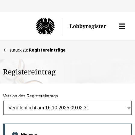
Direk
zum
Men
Lobbyregister
Inhal
öffne
Sie
zurück zu:
Registereinträge
befinden
sich
Registereintrag
hier:
Version des Registereintrags
Hinweis