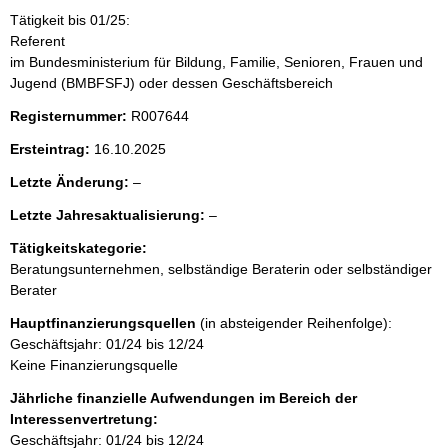
i
Tätigkeit bis 01/25:
t
Referent
im Bundesministerium für Bildung, Familie, Senioren, Frauen und
e
Jugend (BMBFSFJ) oder dessen Geschäftsbereich
Registernummer:
R007644
n
Ersteintrag:
16.10.2025
i
l
Letzte Änderung:
–
e
n
l
Letzte Jahresaktualisierung:
–
e
e
r
h
Tätigkeitskategorie:
e
Beratungsunternehmen, selbständige Beraterin oder selbständiger
r
a
Berater
Hauptfinanzierungsquellen
(in absteigender Reihenfolge):
l
Geschäftsjahr: 01/24 bis 12/24
Keine Finanzierungsquelle
t
Jährliche finanzielle Aufwendungen im Bereich der
Interessenvertretung:
Geschäftsjahr: 01/24 bis 12/24