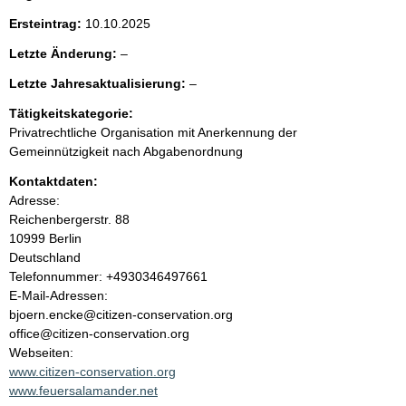
e
t
Ersteintrag:
10.10.2025
i
n
g
l
Letzte Änderung:
–
e
e
i
r
l
Letzte Jahresaktualisierung:
–
e
H
e
r
Tätigkeitskategorie:
i
n
e
n
Privatrechtliche Organisation mit Anerkennung der
r
w
Gemeinnützigkeit nach Abgabenordnung
h
e
i
Kontaktdaten:
a
s
Adresse:
:
Reichenbergerstr.
88
l
10999
Berlin
Deutschland
t
K
Telefonnummer: +4930346497661
o
E-Mail-Adressen:
n
bjoern.encke@citizen-conservation.org
t
office@citizen-conservation.org
a
Webseiten:
k
www.citizen-conservation.org
t
www.feuersalamander.net