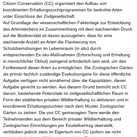
Citizen Conservation (CC) organisiert den Aufbau von 
koordinierten Erhaltungszuchtprogrammen für bedrohte Arten 
unter Einschluss der Zivilgesellschaft. 

Auf Grundlage der wissenschaftlichen Faktenlage zur Entwicklung 
des Artensterbens im Zusammenhang mit dem wachsenden Druck 
auf die Biodiversität ist davon auszugehen, dass für eine 
wachsende Anzahl an Arten die Flankierung von 
Schutzbemühungen im Lebensraum (in situ) durch 
entsprechenden Ex-situ-Maßnahmen (Erforschung und Erhaltung 
in menschlicher Obhut) zwingend erforderlich sein wird, um den 
Fortbestand dieser Arten zu ermöglichen. Die Zoologischen Gärten 
als primär fachlich zuständige Exekutivorgane für diese öffentliche 
Aufgabe verfügen nicht annähernd über die Kapazitäten, dieser 
Aufgabe gerecht zu werden. Aus diesem Grund bemüht sich CC 
darum, bestehende Potenziale im zivilgesellschaftlichen Raum in 
Form der etablierten privaten Wildtierhaltung zu aktivieren und in 
koordinierte Erhaltungszuchten nach dem Muster Zoologischer 
Gärten zu ziehen. Die von CC gemanagten Tiere werde den 
Teilnehmenden aus dem Bereich privater Wildtierhaltung und 
Zoologischen Einrichtungen per Einstellvertrag überstellt, 
verbleiben jedoch stets im Eigentum von CC (sofern sie nicht 