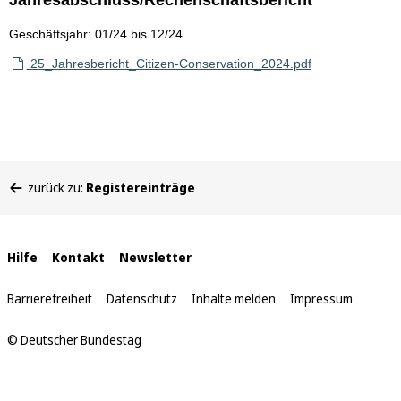
Jahresabschluss/Rechenschaftsbericht
Geschäftsjahr: 01/24 bis 12/24
25_Jahresbericht_Citizen-Conservation_2024.pdf
Sie
zurück zu:
Registereinträge
befinden
sich
hier:
Interne
Hilfe
Kontakt
Newsletter
Links
Barrierefreiheit
Datenschutz
Inhalte melden
Impressum
© Deutscher Bundestag