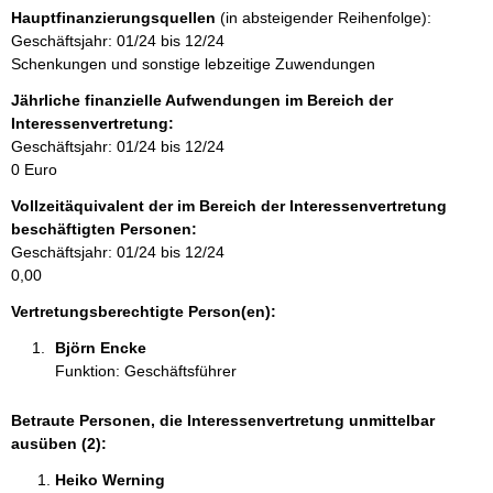
i
Hauptfinanzierungsquellen
(in absteigender Reihenfolge):
n
Geschäftsjahr: 01/24 bis 12/24
f
Schenkungen und sonstige lebzeitige Zuwendungen
o
r
Jährliche finanzielle Aufwendungen im Bereich der
m
Interessenvertretung:
a
Geschäftsjahr: 01/24 bis 12/24
t
0 Euro
i
Vollzeitäquivalent der im Bereich der Interessenvertretung
o
beschäftigten Personen:
n
Geschäftsjahr: 01/24 bis 12/24
e
0,00
n
:
Vertretungsberechtigte Person(en):
Björn Encke 
Funktion: Geschäftsführer
Betraute Personen, die Interessenvertretung unmittelbar
ausüben (2):
Heiko Werning 