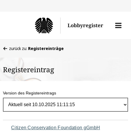
Direk
zum
Men
Lobbyregister
Inhal
öffne
Sie
zurück zu:
Registereinträge
befinden
sich
Registereintrag
hier:
Version des Registereintrags
Navigation
Citizen Conservation Foundation gGmbH