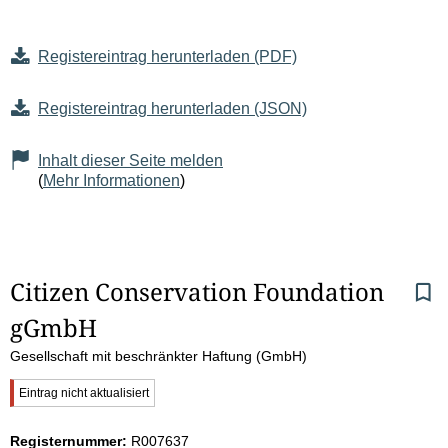
Registereintrag herunterladen (PDF)
Registereintrag herunterladen (JSON)
Inhalt dieser Seite melden
(
Mehr Informationen
)
S
Citizen Conservation Foundation 
gGmbH
e
Gesellschaft mit beschränkter Haftung (GmbH)
i
W
Eintrag nicht aktualisiert
t
i
c
Registernummer:
R007637
h