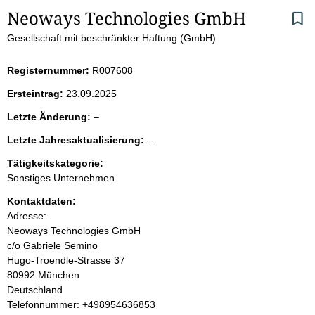
S
Neoways Technologies GmbH
Gesellschaft mit beschränkter Haftung (GmbH)
e
i
Registernummer:
R007608
Ersteintrag:
23.09.2025
t
l
Letzte Änderung:
–
e
e
l
Letzte Jahresaktualisierung:
–
e
e
n
r
Tätigkeitskategorie:
e
Sonstiges Unternehmen
r
i
Kontaktdaten:
Adresse:
n
Neoways Technologies GmbH
c/o Gabriele Semino
h
Hugo-Troendle-Strasse
37
80992
München
a
Deutschland
K
Telefonnummer: +498954636853
l