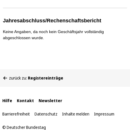
Jahresabschluss/Rechenschaftsbericht
Keine Angaben, da noch kein Geschäftsjahr vollständig
abgeschlossen wurde.
Sie
zurück zu:
Registereinträge
befinden
sich
hier:
Interne
Hilfe
Kontakt
Newsletter
Links
Barrierefreiheit
Datenschutz
Inhalte melden
Impressum
© Deutscher Bundestag