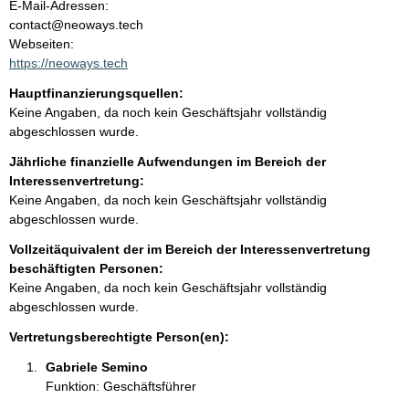
o
E-Mail-Adressen:
n
contact@neoways.tech
t
t
Webseiten:
a
https://neoways.tech
k
Hauptfinanzierungsquellen:
t
Keine Angaben, da noch kein Geschäftsjahr vollständig
i
abgeschlossen wurde.
n
f
Jährliche finanzielle Aufwendungen im Bereich der
o
Interessenvertretung:
r
Keine Angaben, da noch kein Geschäftsjahr vollständig
m
abgeschlossen wurde.
a
Vollzeitäquivalent der im Bereich der Interessenvertretung
t
beschäftigten Personen:
i
Keine Angaben, da noch kein Geschäftsjahr vollständig
o
abgeschlossen wurde.
n
e
Vertretungsberechtigte Person(en):
n
Gabriele Semino 
:
Funktion: Geschäftsführer