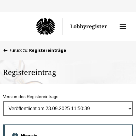
Direk
zum
Men
Lobbyregister
Inhal
öffne
Sie
zurück zu:
Registereinträge
befinden
sich
Registereintrag
hier:
Version des Registereintrags
Hinweis