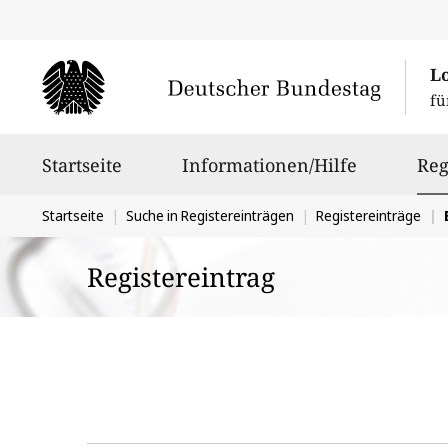
L
fü
Hauptnavigation
Startseite
Informationen/Hilfe
Reg
Sie
Startseite
Suche in Registereinträgen
Registereinträge
befinden
Registereintrag
sich
hier: