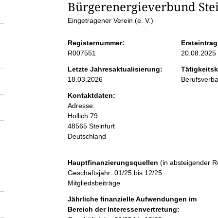
S
Bürgerenergieverbund Stein
Eingetragener Verein (e. V.)
e
Registernummer:
Ersteintrag
i
R007551
20.08.2025
Letzte Jahresaktualisierung:
Tätigkeitsk
t
18.03.2026
Berufsverb
Kontaktdaten:
e
Adresse:
Hollich
79
n
48565
Steinfurt
Deutschland
i
Hauptfinanzierungsquellen
(in absteigender R
n
Geschäftsjahr: 01/25 bis 12/25
Mitgliedsbeiträge
h
Jährliche finanzielle Aufwendungen im
Bereich der Interessenvertretung: