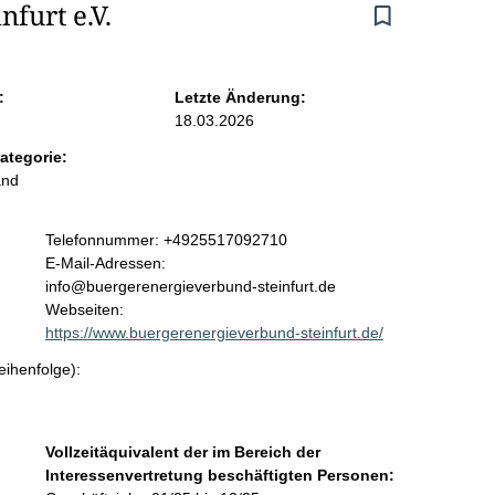
furt e.V.
:
Letzte Änderung:
18.03.2026
ategorie:
and
K
Telefonnummer: +4925517092710
o
E-Mail-Adressen:
n
info@buergerenergieverbund-steinfurt.de
t
Webseiten:
a
https://www.buergerenergieverbund-steinfurt.de/
k
eihenfolge):
t
i
n
f
Vollzeitäquivalent der im Bereich der
o
Interessenvertretung beschäftigten Personen:
r