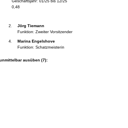
Geschäftsjahr: 01/25 bis 12/25
m
0,48
a
t
i
Jörg Tiemann 
o
Funktion: Zweiter Vorsitzender
n
Marina Engelshove 
e
Funktion: Schatzmeisterin
n
:
unmittelbar ausüben (7):