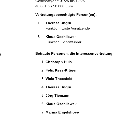
Geschäftsjahr: 01/25 bis 12/25
a
40.001 bis 50.000 Euro
l
Vertretungsberechtigte Person(en):
Theresa Ungru 
t
Funktion: Erste Vorsitzende
Klaus Oschilewski 
Funktion: Schriftführer
Betraute Personen, die Interessenvertretung 
)
Christoph Hüls 
Felix Kess-Krüger 
Viola Theesfeld 
Theresa Ungru 
Jörg Tiemann 
Klaus Oschilewski 
Marina Engelshove 