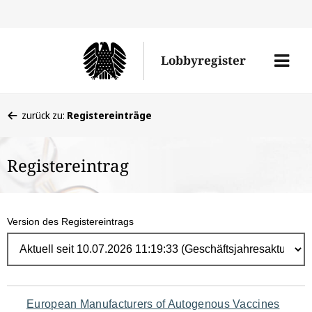
Direk
zum
Men
Lobbyregister
Inhal
öffne
Sie
zurück zu:
Registereinträge
befinden
sich
Registereintrag
hier:
Version des Registereintrags
Navigation
European Manufacturers of Autogenous Vaccines