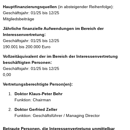
k
Hauptfinanzierungsquellen
(in absteigender Reihenfolge):
t
Geschäftsjahr: 01/25 bis 12/25
i
Mitgliedsbeiträge
n
f
Jährliche finanzielle Aufwendungen im Bereich der
o
Interessenvertretung:
r
Geschäftsjahr: 01/25 bis 12/25
m
190.001 bis 200.000 Euro
a
Vollzeitäquivalent der im Bereich der Interessenvertretung
t
beschäftigten Personen:
i
Geschäftsjahr: 01/25 bis 12/25
o
0,00
n
e
Vertretungsberechtigte Person(en):
n
Doktor Klaus-Peter Behr 
:
Funktion: Chairman
Doktor Gerfried Zeller 
Funktion: Geschäftsführer / Managing Director
Betraute Personen, die Interessenvertretung unmittelbar