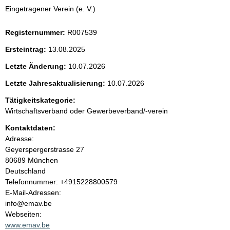
i
Eingetragener Verein (e. V.)
t
Registernummer:
R007539
e
Ersteintrag:
13.08.2025
n
Letzte Änderung:
10.07.2026
i
Letzte Jahresaktualisierung:
10.07.2026
Tätigkeitskategorie:
n
Wirtschaftsverband oder Gewerbeverband/-verein
h
Kontaktdaten:
Adresse:
a
Geyerspergerstrasse
27
80689
München
l
Deutschland
K
Telefonnummer: +4915228800579
t
o
E-Mail-Adressen:
n
info@emav.be
t
Webseiten:
a
www.emav.be