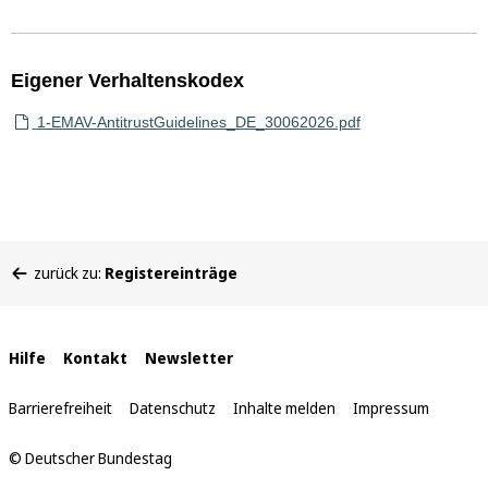
Eigener Verhaltenskodex
1-EMAV-AntitrustGuidelines_DE_30062026.pdf
Sie
zurück zu:
Registereinträge
befinden
sich
hier:
Interne
Hilfe
Kontakt
Newsletter
Links
Barrierefreiheit
Datenschutz
Inhalte melden
Impressum
© Deutscher Bundestag