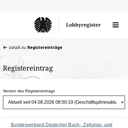
Direk
zum
Men
Lobbyregister
Inhal
öffne
Sie
zurück zu:
Registereinträge
befinden
sich
Registereintrag
hier:
Version des Registereintrags
Navigation
Bundesverband Deutscher Buch-, Zeitungs- und