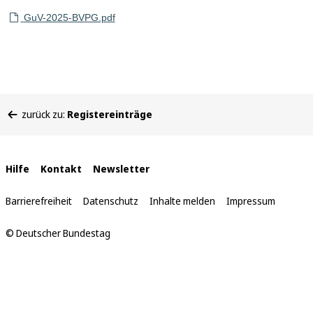
GuV-2025-BVPG.pdf
Sie
zurück zu:
Registereinträge
befinden
sich
hier:
Interne
Hilfe
Kontakt
Newsletter
Links
Barrierefreiheit
Datenschutz
Inhalte melden
Impressum
© Deutscher Bundestag