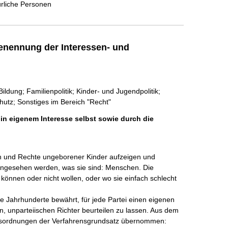
ürliche Personen
enennung der Interessen- und
dung; Familienpolitik; Kinder- und Jugendpolitik;
utz; Sonstiges im Bereich "Recht"
 in eigenem Interesse selbst sowie durch die
n und Rechte ungeborener Kinder aufzeigen und 
 angesehen werden, was sie sind: Menschen. Die 
t können oder nicht wollen, oder wo sie einfach schlecht 
e Jahrhunderte bewährt, für jede Partei einen eigenen 
 unparteiischen Richter beurteilen zu lassen. Aus dem 
tsordnungen der Verfahrensgrundsatz übernommen: 