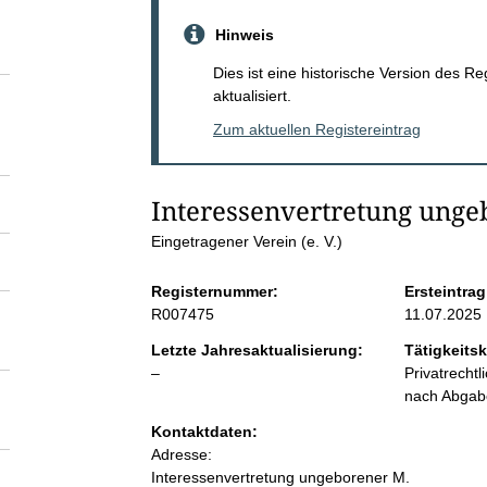
S
Hinweis
e
Dies ist eine historische Version des R
aktualisiert.
i
Zum aktuellen Registereintrag
t
Interessenvertretung ung
e
Eingetragener Verein (e. V.)
n
Registernummer:
Ersteintrag
R007475
11.07.2025
i
Letzte Jahresaktualisierung:
Tätigkeitsk
l
–
Privatrecht
n
e
nach Abga
e
Kontaktdaten:
h
r
Adresse:
Interessenvertretung ungeborener M.