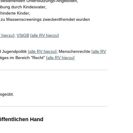
 bestehenden Unterstützungs-Angeboten, 

bung durch Kindesvater, 

inderte Kinder, 

 zu Massenscreenings zweckentfremdet wurden
 hierzu]
;
VStGB
[alle RV hierzu]
 Jugendpolitik
[alle RV hierzu]
;
Menschenrechte
[alle RV
iges im Bereich "Recht"
[alle RV hierzu]
usgeübt.
ffentlichen Hand