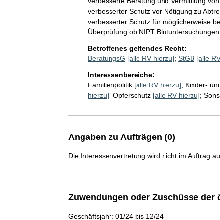
verbesserte Beratung und Vermittlung von
verbesserter Schutz vor Nötigung zu Abtrei
verbesserter Schutz für möglicherweise beh
Überprüfung ob NIPT Blutuntersuchungen
Betroffenes geltendes Recht:
BeratungsG
[alle RV hierzu]
;
StGB
[alle RV
Interessenbereiche:
Familienpolitik
[alle RV hierzu]
;
Kinder- und
hierzu]
;
Opferschutz
[alle RV hierzu]
;
Sonst
Angaben zu Aufträgen (0)
Die Interessenvertretung wird nicht im Auftrag a
Zuwendungen oder Zuschüsse der ö
Geschäftsjahr: 01/24 bis 12/24