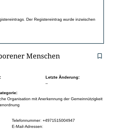
egistereintrags. Der Registereintrag wurde inzwischen
eborener Menschen
:
Letzte Änderung:
l
–
e
ategorie:
e
liche Organisation mit Anerkennung der Gemeinnützigkeit
r
benordnung
K
Telefonnummer: +4971515004947
o
E-Mail-Adressen: