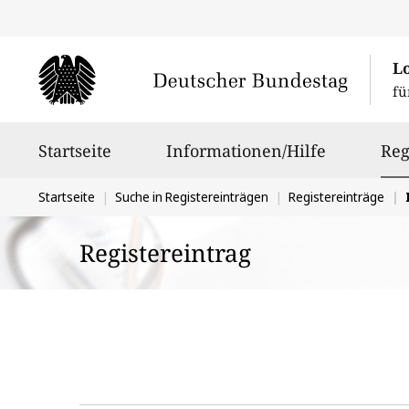
L
fü
Hauptnavigation
Startseite
Informationen/Hilfe
Reg
Sie
Startseite
Suche in Registereinträgen
Registereinträge
befinden
Registereintrag
sich
hier: