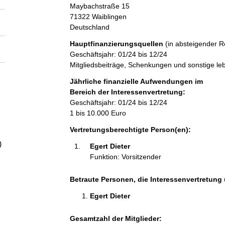
a
Maybachstraße
15
71322
Waiblingen
Deutschland
l
Hauptfinanzierungsquellen
(in absteigender R
t
Geschäftsjahr: 01/24 bis 12/24
Mitgliedsbeiträge, Schenkungen und sonstige l
Jährliche finanzielle Aufwendungen im
Bereich der Interessenvertretung:
Geschäftsjahr: 01/24 bis 12/24
1 bis 10.000 Euro
Vertretungsberechtigte Person(en):
)
Egert Dieter 
Funktion: Vorsitzender
Betraute Personen, die Interessenvertretung 
Egert Dieter 
Gesamtzahl der Mitglieder: