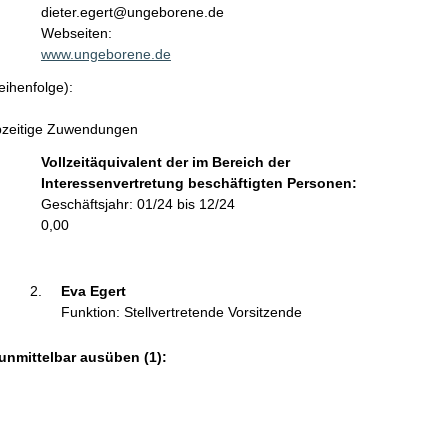
n
dieter.egert@ungeborene.de
t
Webseiten:
a
www.ungeborene.de
k
eihenfolge):
t
i
ebzeitige Zuwendungen
n
f
Vollzeitäquivalent der im Bereich der
o
Interessenvertretung beschäftigten Personen:
r
Geschäftsjahr: 01/24 bis 12/24
m
0,00
a
t
i
Eva Egert 
o
Funktion: Stellvertretende Vorsitzende
n
e
unmittelbar ausüben (1):
n
: