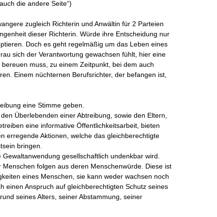
 auch die andere Seite“)

angere zugleich Richterin und Anwältin für 2 Parteien 
ngenheit dieser Richterin. Würde ihre Entscheidung nur 
zeptieren. Doch es geht regelmäßig um das Leben eines 
au sich der Verantwortung gewachsen fühlt, hier eine 
cht bereuen muss, zu einem Zeitpunkt, bei dem auch 
en. Einem nüchternen Berufsrichter, der befangen ist, 
reibung eine Stimme geben.

en Überlebenden einer Abtreibung, sowie den Eltern, 
treiben eine informative Öffentlichkeitsarbeit, bieten 
en erregende Aktionen, welche das gleichberechtigte 
ein bringen.

e Gewaltanwendung gesellschaftlich undenkbar wird.

r Menschen folgen aus deren Menschenwürde. Diese ist 
gkeiten eines Menschen, sie kann weder wachsen noch 
h einen Anspruch auf gleichberechtigten Schutz seines 
und seines Alters, seiner Abstammung, seiner 