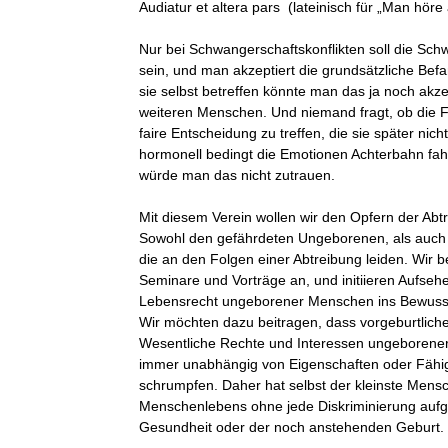
Audiatur et altera pars  (lateinisch für „Man höre
Nur bei Schwangerschaftskonflikten soll die Schw
sein, und man akzeptiert die grundsätzliche Befa
sie selbst betreffen könnte man das ja noch ak
weiteren Menschen. Und niemand fragt, ob die Fr
faire Entscheidung zu treffen, die sie später ni
hormonell bedingt die Emotionen Achterbahn fahr
würde man das nicht zutrauen.

Mit diesem Verein wollen wir den Opfern der Abt
Sowohl den gefährdeten Ungeborenen, als auch d
die an den Folgen einer Abtreibung leiden. Wir be
Seminare und Vorträge an, und initiieren Aufseh
Lebensrecht ungeborener Menschen ins Bewussts
Wir möchten dazu beitragen, dass vorgeburtlich
Wesentliche Rechte und Interessen ungeborene
immer unabhängig von Eigenschaften oder Fähi
schrumpfen. Daher hat selbst der kleinste Mensc
Menschenlebens ohne jede Diskriminierung aufgr
Gesundheit oder der noch anstehenden Geburt.
