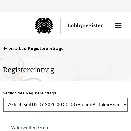
Direk
zum
Men
Lobbyregister
Inhal
öffne
Sie
zurück zu:
Registereinträge
befinden
sich
Registereintrag
hier:
Version des Registereintrags
Navigation
Vaterwelten GmbH