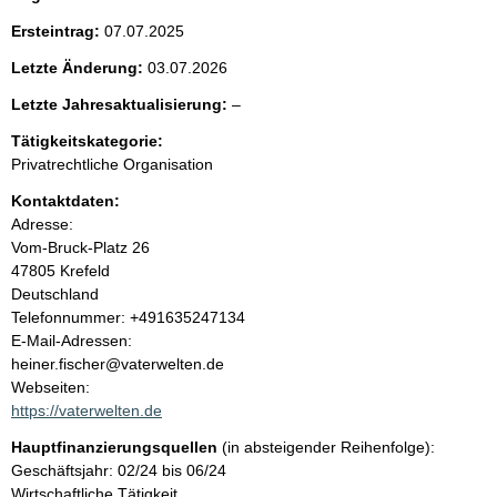
h
e
t
Ersteintrag:
07.07.2025
i
n
g
Letzte Änderung:
03.07.2026
e
i
r
l
Letzte Jahresaktualisierung:
–
H
e
Tätigkeitskategorie:
i
n
e
n
Privatrechtliche Organisation
r
w
h
Kontaktdaten:
e
i
Adresse:
a
s
Vom-Bruck-Platz
26
:
47805
Krefeld
l
Deutschland
K
Telefonnummer: +491635247134
t
o
E-Mail-Adressen:
n
heiner.fischer@vaterwelten.de
t
Webseiten:
a
https://vaterwelten.de
k
Hauptfinanzierungsquellen
(in absteigender Reihenfolge):
t
Geschäftsjahr: 02/24 bis 06/24
i
Wirtschaftliche Tätigkeit