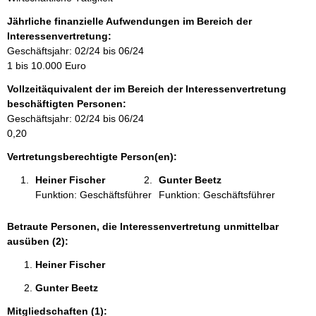
n
f
Jährliche finanzielle Aufwendungen im Bereich der
o
Interessenvertretung:
r
Geschäftsjahr: 02/24 bis 06/24
m
1 bis 10.000 Euro
a
Vollzeitäquivalent der im Bereich der Interessenvertretung
t
beschäftigten Personen:
i
Geschäftsjahr: 02/24 bis 06/24
o
0,20
n
e
Vertretungsberechtigte Person(en):
n
Heiner Fischer 
Gunter Beetz 
:
Funktion: Geschäftsführer
Funktion: Geschäftsführer
Betraute Personen, die Interessenvertretung unmittelbar
ausüben (2):
Heiner Fischer 
Gunter Beetz 
Mitgliedschaften (1):