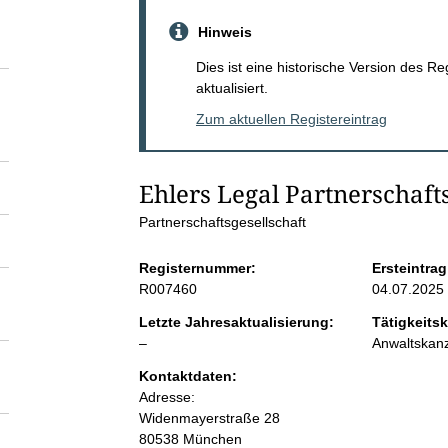
S
Hinweis
e
Dies ist eine historische Version des R
aktualisiert.
i
Zum aktuellen Registereintrag
t
Ehlers Legal Partnerschaft
e
Partnerschaftsgesellschaft
n
Registernummer:
Ersteintrag
R007460
04.07.2025
i
Letzte Jahresaktualisierung:
Tätigkeitsk
l
–
Anwaltskanz
n
e
Kontaktdaten:
e
Adresse:
h
r
Widenmayerstraße
28
80538
München