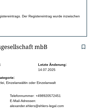
egistereintrags. Der Registereintrag wurde inzwischen
sgesellschaft mbB
:
Letzte Änderung:
14.07.2025
ategorie:
lei, Einzelanwältin oder Einzelanwalt
K
Telefonnummer: +498920572451
o
E-Mail-Adressen:
n
alexander.ehlers@ehlers-legal.com