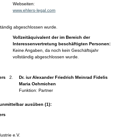
t
Webseiten:
a
www.ehlers-legal.com
k
t
ständig abgeschlossen wurde.
i
n
Vollzeitäquivalent der im Bereich der
f
Interessenvertretung beschäftigten Personen:
o
Keine Angaben, da noch kein Geschäftsjahr
r
vollständig abgeschlossen wurde.
m
a
t
ers 
Dr. iur Alexander Friedrich Meinrad Fidelis 
i
Maria Oehmichen 
o
Funktion: Partner
n
e
unmittelbar ausüben (1):
n
:
ers 
strie e.V.