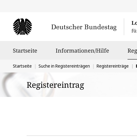
L
fü
Hauptnavigation
Startseite
Informationen/Hilfe
Reg
Sie
Startseite
Suche in Registereinträgen
Registereinträge
befinden
Registereintrag
sich
hier: