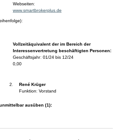
t
Webseiten:
a
www.smartbrokerplus.de
k
eihenfolge):
t
i
n
f
Vollzeitäquivalent der im Bereich der
o
Interessenvertretung beschäftigten Personen:
r
Geschäftsjahr: 01/24 bis 12/24
m
0,00
a
t
i
René Krüger 
o
Funktion: Vorstand
n
e
unmittelbar ausüben (1):
n
: