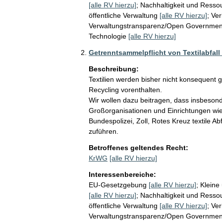
[alle RV hierzu]
;
Nachhaltigkeit und Resso
öffentliche Verwaltung
[alle RV hierzu]
;
Ver
Verwaltungstransparenz/Open Governmen
Technologie
[alle RV hierzu]
Getrenntsammelpflicht von Textilabfall
Beschreibung:
Textilien werden bisher nicht konsequent 
Recycling vorenthalten.

Wir wollen dazu beitragen, dass insbeson
Großorganisationen und Einrichtungen wie 
Bundespolizei, Zoll, Rotes Kreuz textile A
zuführen. 
Betroffenes geltendes Recht:
KrWG
[alle RV hierzu]
Interessenbereiche:
EU-Gesetzgebung
[alle RV hierzu]
;
Kleine
[alle RV hierzu]
;
Nachhaltigkeit und Resso
öffentliche Verwaltung
[alle RV hierzu]
;
Ver
Verwaltungstransparenz/Open Governmen