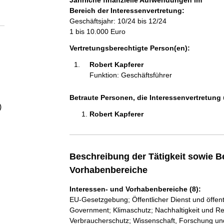
Jährliche finanzielle Aufwendungen im
a
Bereich der Interessenvertretung:
Geschäftsjahr: 10/24 bis 12/24
l
1 bis 10.000 Euro
Vertretungsberechtigte Person(en):
t
Robert Kapferer 
Funktion: Geschäftsführer
Betraute Personen, die Interessenvertretung 
)
Robert Kapferer 
Beschreibung der Tätigkeit sowie B
Vorhabenbereiche
Interessen- und Vorhabenbereiche (8):
EU-Gesetzgebung; Öffentlicher Dienst und öffen
Government; Klimaschutz; Nachhaltigkeit und Re
Verbraucherschutz; Wissenschaft, Forschung un