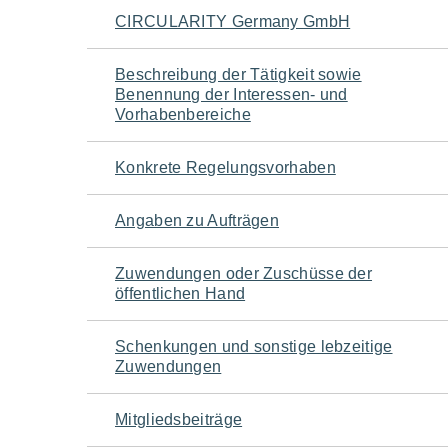
Navigation
CIRCULARITY Germany GmbH
für
Beschreibung der Tätigkeit sowie
Benennung der Interessen- und
den
Vorhabenbereiche
Seiteninhalt
Konkrete Regelungsvorhaben
Angaben zu Aufträgen
Zuwendungen oder Zuschüsse der
öffentlichen Hand
Schenkungen und sonstige lebzeitige
Zuwendungen
Mitgliedsbeiträge