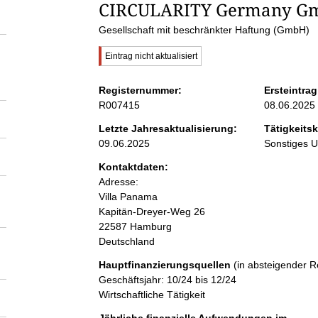
S
CIRCULARITY Germany G
Gesellschaft mit beschränkter Haftung (GmbH)
e
W
Eintrag nicht aktualisiert
i
i
c
Registernummer:
Ersteintrag
h
R007415
08.06.2025
t
t
i
Letzte Jahresaktualisierung:
Tätigkeitsk
g
09.06.2025
Sonstiges 
e
e
r
Kontaktdaten:
H
n
Adresse:
i
Villa Panama
n
w
Kapitän-Dreyer-Weg
26
i
e
22587
Hamburg
i
Deutschland
s
n
:
Hauptfinanzierungsquellen
(in absteigender R
Geschäftsjahr: 10/24 bis 12/24
h
Wirtschaftliche Tätigkeit