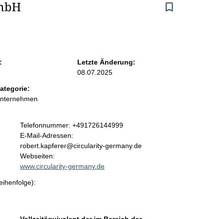
mbH
:
Letzte Änderung:
08.07.2025
ategorie:
Unternehmen
K
Telefonnummer: +491726144999
o
E-Mail-Adressen:
n
robert.kapferer@circularity-germany.de
t
Webseiten:
a
www.circularity-germany.de
k
eihenfolge):
t
i
n
f