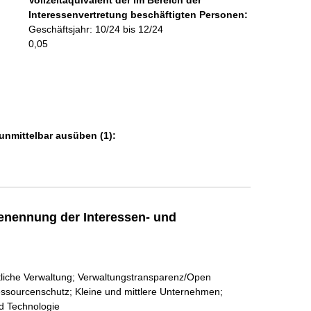
Vollzeitäquivalent der im Bereich der
o
Interessenvertretung beschäftigten Personen:
r
Geschäftsjahr: 10/24 bis 12/24
m
0,05
a
t
i
o
n
e
unmittelbar ausüben (1):
n
:
enennung der Interessen- und
tliche Verwaltung; Verwaltungstransparenz/Open
ssourcenschutz; Kleine und mittlere Unternehmen;
d Technologie