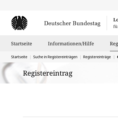
L
fü
Hauptnavigation
Startseite
Informationen/Hilfe
Reg
Sie
Startseite
Suche in Registereinträgen
Registereinträge
befinden
Registereintrag
sich
hier: